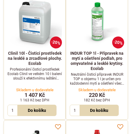
20%
20%
Clinil 10l - Čisticí prostředek
INDUR TOP 1l - Přípravek na
na lesklé a zrcadlové plochy.
mytí a ošetření podlah, pro
Ecolab
omyvatelné a lesklé krytiny.
Ecolab
Profesionální čisticí prostředek
Ecolab Clinil ve velkém 10 l balení
Neutrální čisticí přípravek INDUR
slouží k efektivnímu leštění
TOP o objemu 1 l je určen pro
lesklých a zrcadlových ploch bez
každodenní mytí a ošetření všech
zanechání šmouh.
omyvatelných, lesklých a disperzí
Skladem u dodavatele
Skladem u dodavatele
ošetřených podlahových krytin.
1 407 Kč
220 Kč
Účinně čistí a zanechává svěží
1 163 Kč
bez DPH
182 Kč
bez DPH
vůni.
Do košíku
Do košíku