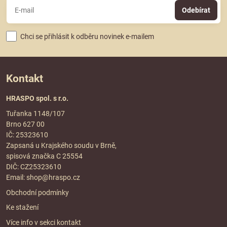
Odebírat
Chci se přihlásit k odběru novinek e-mailem
Kontakt
HRASPO spol. s r.o.
Tuřanka 1148/107
Brno 627 00
IČ: 25323610
Zapsaná u Krajského soudu v Brně,
spisová značka C 25554
DIČ: CZ25323610
Email:
shop@hraspo.cz
Obchodní podmínky
Ke stažení
Více info v sekci
kontakt