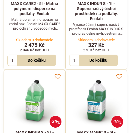
MAXX CARE2 - 5l - Matná
MAXX INDUR S - 1l -
polymerní disperze na
Supersmáčivý čisticí
podlahy. Ecolab
prostředek na podlahy.
Ecolab
Matná polymerní disperze na
vodní bázi Ecolab MAXX CARE2
Vysoce účinný supersmáčivý
pro ochranu voděodolných
prostředek Ecolab MAXX INDUR S
podlahových krytin s vysokou
pro pravidelné mytí, ošetření a
odolností vůči dezinfekci v balení
obnovu lesku podlah s nízkou
Skladem u dodavatele
Skladem u dodavatele
5 l.
pěnivostí v balení 1 l.
2 475 Kč
327 Kč
2 046 Kč
bez DPH
270 Kč
bez DPH
Do košíku
Do košíku
20%
10%
MAXX INDUR S - 5 l -
MAXX MAGIC S - 5l -