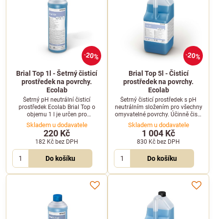
20%
20%
Brial Top 1l - Šetrný čisticí
Brial Top 5l - Čisticí
prostředek na povrchy.
prostředek na povrchy.
Ecolab
Ecolab
Šetrný pH neutrální čisticí
Šetrný čisticí prostředek s pH
prostředek Ecolab Brial Top o
neutrálním složením pro všechny
objemu 1 l je určen pro
omyvatelné povrchy. Účinně čistí,
každodenní mytí všech
nezanechává šmouhy a udržuje
Skladem u dodavatele
Skladem u dodavatele
omyvatelných materiálů a
přirozený lesk s vůní jara.
220 Kč
1 004 Kč
podlah.
182 Kč
bez DPH
830 Kč
bez DPH
Do košíku
Do košíku