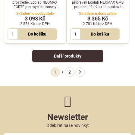
prostředek Ecolab NEOMAX
přípravek Ecolab NEOMAX GMS
FORTE pro mycí automaty
pro denní údržbu i hloubkové
zanechává ochranný matný film
čištění velkých podlahových
Skladem u dodavatele
Skladem u dodavatele
zabraňující znečištění. Balení 10 l.
ploch v balení 10 l.
3 093 Kč
3 365 Kč
2 556 Kč
bez DPH
2 781 Kč
bez DPH
Do košíku
Do košíku
Další produkty
1
2
Newsletter
Odebírat naše novinky: