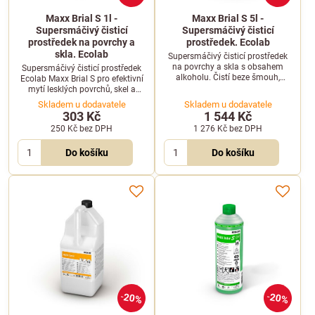
Maxx Brial S 1l -
Maxx Brial S 5l -
Supersmáčivý čisticí
Supersmáčivý čisticí
prostředek na povrchy a
prostředek. Ecolab
skla. Ecolab
Supersmáčivý čisticí prostředek
na povrchy a skla s obsahem
Supersmáčivý čisticí prostředek
alkoholu. Čistí beze šmouh,
Ecolab Maxx Brial S pro efektivní
rychle odstraňuje znečištění a je
mytí lesklých povrchů, skel a
vysoce účinný již od nízkých
podlah. Nabízí vysokou účinnost
Skladem u dodavatele
Skladem u dodavatele
koncentrací.
již od nízkých koncentrací a
303 Kč
1 544 Kč
rychlé odstranění nečistot bez
250 Kč
bez DPH
1 276 Kč
bez DPH
šmouh.
Do košíku
Do košíku
20%
20%