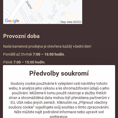
Provozní doba
Naše kamenná prodejna je otevřena každý všední den!
Pondělí až čtvrtek
7:00
– 16:00 hodin
.
Pátek
7:00 – 15:00 hodin
.
Předvolby soukromí
Doprava a platba
Soubory cookie používáme k vylepšení vaší návštěvy tohoto
webu, k analýze jeho výkonu a ke shromažďování údajů o jeho
DOPRAVA ZDARMA
používání. Můžeme k tomu použít nástroje a služby třetích
při objednávce nad
2000 Kč vč. DPH.
stran a shromážděná data mohou být přenášena partnerům v
EU, USA nebo jiných zemích. Kliknutím na „Přijmout všechny
*Nevztahuje se na paletovou přepravu.
soubory cookie“ vyjadřujete svůj souhlas s tímto zpracováním.
Níže můžete najít podrobné informace nebo upravit své
preference.