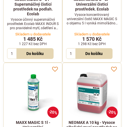
Supersmáčivý čisticí
Univerzální čisticí
prostředek na podlah.
prostředek. Ecolab
Ecolab
Vysoce koncentrovaný
univerzální čistič MAXX MAGIC S
Vysoce účinný supersmáčivý
o objemu 5 l vyniká mimořádnou
prostředek Ecolab MAXX INDUR S
smáčivostí a nízkou pěnivostí,
pro pravidelné mytí, ošetření a
což ho činí ideálním pro ruční i
obnovu lesku podlah s nízkou
Skladem u dodavatele
Skladem u dodavatele
strojové mytí.
pěnivostí v balení 5 l.
1 485 Kč
1 570 Kč
1 227 Kč
bez DPH
1 298 Kč
bez DPH
Do košíku
Do košíku
20%
20%
MAXX MAGIC S 1l -
NEOMAX A 10 kg - Vysoce