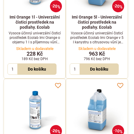
20%
20%
Imi Orange 1l - Univerzální
Imi Orange 5l - Univerzální
čisticí prostředek na
čisticí prostředek na
podlahy. Ecolab
podlahy. Ecolab
Vysoce účinný univerzální čisticí
Vysoce účinný univerzální čisticí
prostředek Ecolab Imi Orange o
prostředek Ecolab Imi Orange v 5
objemu 1 l s příjemnou vůní
l kanystru s citrusovou vůní je
pomerančů je určen pro ruční
ideální pro ruční mytí podlah.
Skladem u dodavatele
Skladem u dodavatele
mytí podlah.
228 Kč
963 Kč
189 Kč
bez DPH
796 Kč
bez DPH
Do košíku
Do košíku
20%
10%