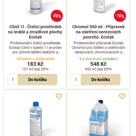
20%
10%
Clinil 1l - Čisticí prostředek
Chromol 500 ml - Přípravek
na lesklé a zrcadlové plochy.
na ošetření nerezových
Ecolab
povrchů. Ecolab
Profesionální čisticí prostředek
Profesionální přípravek Ecolab
Ecolab Clinil v balení 1 l je určen
Chromol pro čištění a ošetřování
pro účinné leštění lesklých a
nerezových, chromovaných a
zrcadlových ploch. Snadno se
hliníkových ploch. Vytváří
Skladem u dodavatele
5 a více kusů skladem
dávkuje a nezanechává šmouhy.
ochranný film odpuzující vodu a
183 Kč
548 Kč
nečistoty.
151 Kč
bez DPH
453 Kč
bez DPH
Do košíku
Do košíku