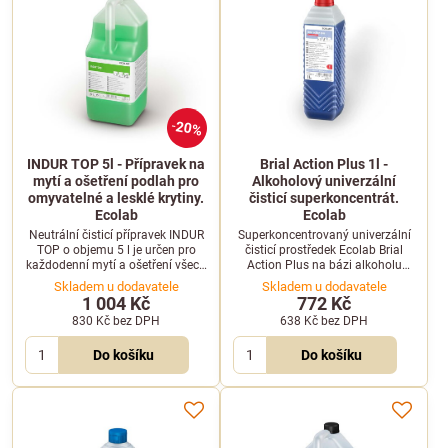
20%
INDUR TOP 5l - Přípravek na
Brial Action Plus 1l -
mytí a ošetření podlah pro
Alkoholový univerzální
omyvatelné a lesklé krytiny.
čisticí superkoncentrát.
Ecolab
Ecolab
Neutrální čisticí přípravek INDUR
Superkoncentrovaný univerzální
TOP o objemu 5 l je určen pro
čisticí prostředek Ecolab Brial
každodenní mytí a ošetření všech
Action Plus na bázi alkoholu
omyvatelných, lesklých a disperzí
zajišťuje lesklé povrchy bez
Skladem u dodavatele
Skladem u dodavatele
ošetřených podlahových krytin.
šmouh.
1 004 Kč
772 Kč
Účinně čistí a zanechává svěží
830 Kč
bez DPH
638 Kč
bez DPH
vůni.
Do košíku
Do košíku