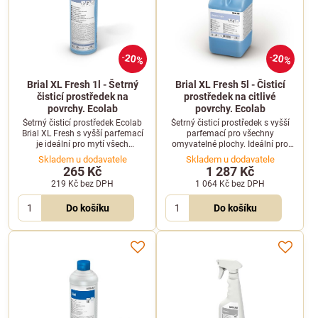
20%
20%
Brial XL Fresh 1l - Šetrný
Brial XL Fresh 5l - Čisticí
čisticí prostředek na
prostředek na citlivé
povrchy. Ecolab
povrchy. Ecolab
Šetrný čisticí prostředek Ecolab
Šetrný čisticí prostředek s vyšší
Brial XL Fresh s vyšší parfemací
parfemací pro všechny
je ideální pro mytí všech
omyvatelné plochy. Ideální pro
omyvatelných ploch. Skvěle se
lesklé a citlivé povrchy, po
Skladem u dodavatele
Skladem u dodavatele
hodí na lesklé a citlivé povrchy,
oschnutí nezanechává šmouhy.
265 Kč
1 287 Kč
které zanechává čisté a bez
219 Kč
bez DPH
1 064 Kč
bez DPH
šmouh.
Do košíku
Do košíku