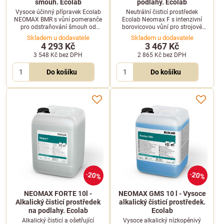
šmouh. Ecolab
podlahy. Ecolab
Vysoce účinný přípravek Ecolab
Neutrální čisticí prostředek
NEOMAX BMR s vůní pomeranče
Ecolab Neomax F s intenzivní
pro odstraňování šmouh od
borovicovou vůní pro strojové
gumy, pneumatik a podrážek z
mytí podlah. Nezanechává
Skladem u dodavatele
Skladem u dodavatele
podlahových krytin. Balení 10 l.
šmouhy a je šetrný k povrchům.
4 293 Kč
3 467 Kč
3 548 Kč
bez DPH
2 865 Kč
bez DPH
Do košíku
Do košíku
20%
20%
NEOMAX FORTE 10l -
NEOMAX GMS 10 l - Vysoce
Alkalický čisticí prostředek
alkalický čisticí prostředek.
na podlahy. Ecolab
Ecolab
Alkalický čisticí a ošetřující
Vysoce alkalický nízkopěnivý