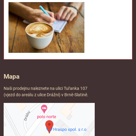
Mapa
Naši prodejnu naleznete na ulici Tuřanka 107
(vjezd do areálu z ulice Drážní) v Brně-Slatině.