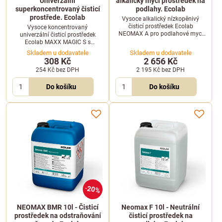
Univerzální
alkalický mycí prostředek na
superkoncentrovaný čisticí
podlahy. Ecolab
prostřede. Ecolab
Vysoce alkalický nízkopěnivý
čisticí prostředek Ecolab
Vysoce koncentrovaný
NEOMAX A pro podlahové mycí
univerzální čisticí prostředek
automaty. Rychle rozpouští tuky
Ecolab MAXX MAGIC S s
a mastnotu. Balení 10 kg.
mimořádnou smáčivostí pro
Skladem u dodavatele
Skladem u dodavatele
ruční i strojové čištění v průmyslu
308 Kč
2 656 Kč
a provozech.
254 Kč
bez DPH
2 195 Kč
bez DPH
Do košíku
Do košíku
20%
NEOMAX BMR 10l - Čisticí
Neomax F 10l - Neutrální
prostředek na odstraňování
čisticí prostředek na