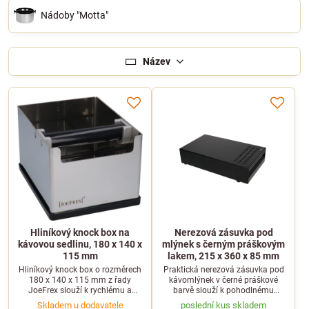
Nádoby "Motta"
Název
Hliníkový knock box na
Nerezová zásuvka pod
kávovou sedlinu, 180 x 140 x
mlýnek s černým práškovým
115 mm
lakem, 215 x 360 x 85 mm
Hliníkový knock box o rozměrech
Praktická nerezová zásuvka pod
180 x 140 x 115 mm z řady
kávomlýnek v černé práškové
JoeFrex slouží k rychlému a
barvě slouží k pohodlnému
pohodlnému odklepávání použité
vyklepávání kávové sedliny z
Skladem u dodavatele
poslední kus skladem