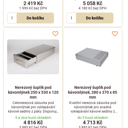
kávové sedliny.
páky.
2 419 Kč
5 058 Kč
1 999 Kč
bez DPH
4 180 Kč
bez DPH
Do košíku
Do košíku
Nerezový šuplík pod
Nerezový šuplík pod
kávomlýnek 250 x 530 x 120
kávomlýnek, 280 x 370 x 85
mm
mm
Celonerezová zásuvka pod
Kvalitní nerezová zásuvka pod
kávomlýnek pro vyklepávání
kávomlýnek pro snadné
kávové sedliny z páky. Disponuje
vyklepávání kávové sedliny z
tichými silonovými pojezdy,
páky přímo na pracovišti baristy.
5 a více kusů skladem
do 5 kusů skladem
gumovými nožičkami a
4 816 Kč
4 713 Kč
pogumovanou odklepávací tyčí.
3 980 Kč
bez DPH
3 895 Kč
bez DPH