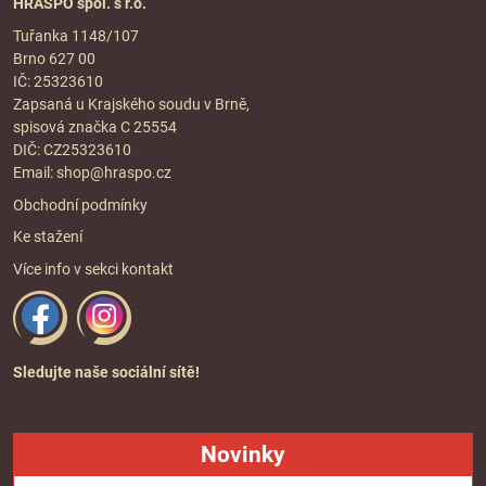
HRASPO spol. s r.o.
Tuřanka 1148/107
Brno 627 00
IČ: 25323610
Zapsaná u Krajského soudu v Brně,
spisová značka C 25554
DIČ: CZ25323610
Email:
shop@hraspo.cz
Obchodní podmínky
Ke stažení
Více info v sekci
kontakt
Sledujte naše sociální sítě!
Novinky