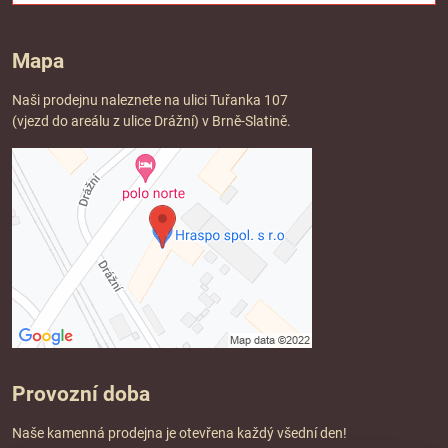
Mapa
Naši prodejnu naleznete na ulici Tuřanka 107
(vjezd do areálu z ulice Drážní) v Brně-Slatině.
Provozní doba
Naše kamenná prodejna je otevřena každý všední den!