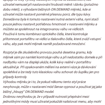
uživatel nemusel při nastavování hrubosti měnit i dávku (potažmo
dobu mletí), s výhodami běžných ON DEMAND mlýnků, kde si
uživatel může nastavit poměrně přesnou porci, dle typu kávy.
Donedávna byla k tomuto nastavení nutná externí váha, nyní stačí
pouze jednou nastavit potřebnou hmotnost v nastavení mlýnku a
můžete se spolehnout na integrovanou váhu ve vidlicích.
Používá k tomu kombinaci optického čidla, které kontroluje
přítomnost portafiltru ve vidlici a tlakového čidla, které zváží vstupní
váhu, aby pak mohl mlýnek namlít požadované množství.
Rozptyl je dle zkušebního provozu pouhá desetina gramu, kdy
mlýnek sám po namletí kontroluje váhu a při nedostatku domele a při
nadbytku vám na displeji ukáže, kolik kávy reálně v portafiltru
aktuálně je. Při opakovaném měření na externí váze je dávkování
spolehlivé a lze tedy tuto klasickou váhu schovat do šuplíku jen pro
případy kontroly.
Výhodou mlýnku je i to, že pokud někomu tento styl práce
nevyhovuje, může v nastavení mód Sense vypnout a používat jej jako
běžný „hloupý" ON DEMAND model.
Drobnou nevýhodou je, že v případě nutnosti přepínání mezi
jednotlivými módy musí uživatel pokaždé nalistovat menu, aby mohl