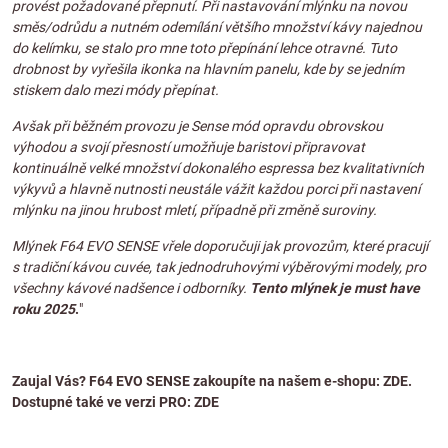
provést požadované přepnutí. Při nastavování mlýnku na novou
směs/odrůdu a nutném odemílání většího množství kávy najednou
do kelímku, se stalo pro mne toto přepínání lehce otravné. Tuto
drobnost by vyřešila ikonka na hlavním panelu, kde by se jedním
stiskem dalo mezi módy přepínat.
Avšak při běžném provozu je Sense mód opravdu obrovskou
výhodou a svojí přesností umožňuje baristovi připravovat
kontinuálně velké množství dokonalého espressa bez kvalitativních
výkyvů a hlavně nutnosti neustále vážit každou porci při nastavení
mlýnku na jinou hrubost mletí, případně při změně suroviny.
Mlýnek F64 EVO SENSE vřele doporučuji jak provozům, které pracují
s tradiční kávou cuvée, tak jednodruhovými výběrovými modely, pro
všechny kávové nadšence i odborníky.
Tento mlýnek je must have
roku 2025
.
"
Zaujal Vás? F64 EVO SENSE zakoupíte na našem e-shopu:
ZDE
.
Dostupné také ve verzi PRO:
ZDE