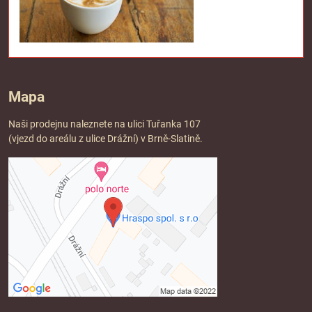
Mapa
Naši prodejnu naleznete na ulici Tuřanka 107
(vjezd do areálu z ulice Drážní) v Brně-Slatině.