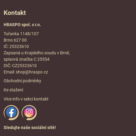
Kontakt
HRASPO spol. s r.o.
Tuřanka 1148/107
Brno 627 00
IČ: 25323610
Zapsaná u Krajského soudu v Brně,
spisová značka C 25554
DIČ: CZ25323610
Email:
shop@hraspo.cz
Obchodní podmínky
Ke stažení
Více info v sekci
kontakt
Sledujte naše sociální sítě!