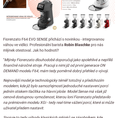
Fiorenzato F64 EVO SENSE přichází s novinkou - integrovanou
váhou ve vidlici. Profesionální barista
Robin Blaschke
pro nás
mlýnek otestoval. Jak ho hodnotí?
"
Mlýnky Fiorenzato dlouhodobě doporučuji jako spolehlivé a nepříliš
finančně náročné stroje. Pracuji s nimi již od první generace ON
DEMAND modelu F64, mám tedy poměrně dobrý přehled o vývoji.
Nejnovější model je technologicky téměř totožný s předchozím
modelem, kde již bylo samozřejmostí jednoduché nastavení porcí
jedním stiskem tlačítka na hlavní ploše. Model Sense má však již
cenově dostupnou vymoženost, kterou loni Fiorenzato představilo
na prémiovém modelu XGi - tedy real-time vážení porcí, které si může
uživatel předem nastavit.
Spojuje to tedy výhody klasických mlýnků se zásobníkem, kde