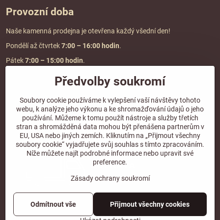
Provozní doba
Naše kamenná prodejna je otevřena každý všední den!
Pondělí až čtvrtek
7:00
– 16:00 hodin
.
Pátek
7:00 – 15:00 hodin
.
Předvolby soukromí
Doprava a platba
Soubory cookie používáme k vylepšení vaší návštěvy tohoto
webu, k analýze jeho výkonu a ke shromažďování údajů o jeho
DOPRAVA ZDARMA
používání. Můžeme k tomu použít nástroje a služby třetích
při objednávce nad
2000 Kč vč. DPH.
stran a shromážděná data mohou být přenášena partnerům v
EU, USA nebo jiných zemích. Kliknutím na „Přijmout všechny
*Nevztahuje se na paletovou přepravu.
soubory cookie“ vyjadřujete svůj souhlas s tímto zpracováním.
Níže můžete najít podrobné informace nebo upravit své
preference.
Zásady ochrany soukromí
Odmítnout vše
Přijmout všechny cookies
©
2026
Copyright
Předvolby soukromí
Zásady ochrany soukromí