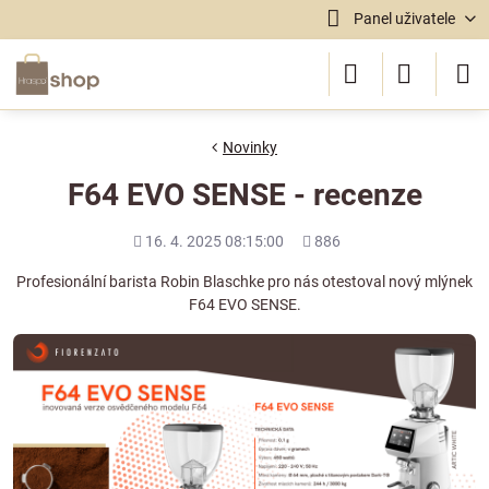
Panel uživatele
Novinky
F64 EVO SENSE - recenze
Přidáno
Počet
16. 4. 2025 08:15:00
886
shlédnutí
Profesionální barista Robin Blaschke pro nás otestoval nový mlýnek
F64 EVO SENSE.