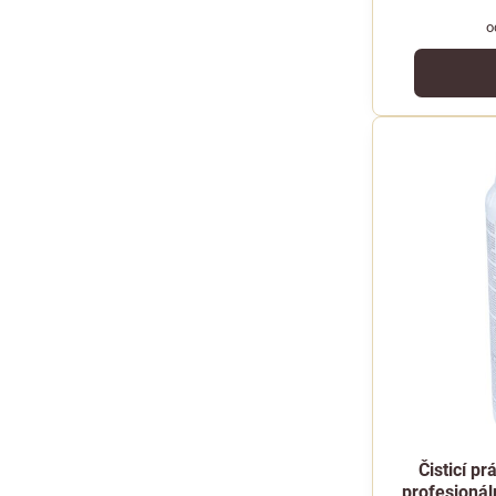
o
Čisticí pr
profesionál