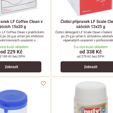
pravek LF Coffee Clean v
Čisticí přípravek LF Scale Cl
áčcích 15x20 g
sáčcích 12x25 g
ek LF Coffee Clean v praktickém
Čisticí detergent LF Scale Clean v balen
ů po 20 g je určen pro efektivní
po 25 g je určen k účinnému odstraň
vání kávových usazenin v
vápenatých usazenin v profesionál
ích kávovarech a výrobnících
kávovarech a výrobnících horkých ná
 více kusů skladem
5 a více kusů skladem
horkých nápojů.
od 229 Kč
od 338 Kč
d 189 Kč
bez DPH
od 279 Kč
bez DPH
Zobrazit
Zobrazit