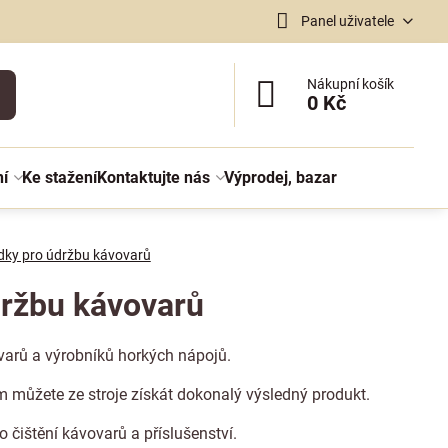
Panel uživatele
Nákupní košík
0 Kč
ní
Ke stažení
Kontaktujte nás
Výprodej, bazar
edky pro údržbu kávovarů
údržbu kávovarů
ovarů a výrobníků horkých nápojů.
m můžete ze stroje získát dokonalý výsledný produkt.
 čištění kávovarů a příslušenství.