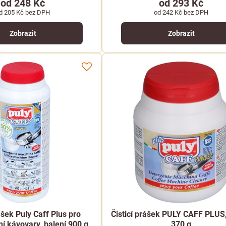
od 248 Kč
od 293 Kč
d 205 Kč
bez DPH
od 242 Kč
bez DPH
Zobrazit
Zobrazit
ášek Puly Caff Plus pro
Čisticí prášek PULY CAFF PLUS,
ní kávovary, balení 900 g
370 g