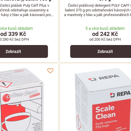
čisticí prášek Puly Caff Plus v
Čisticí práškový detergent PULY CAFF
účinně odstraňuje usazeniny a
balení 370 g pro odstraňování kávových
y kávy z hlav a pák kávovarů pro
a mastnoty z hlav a pák profesionálních 
hování skvělé chuti.
 více kusů skladem
5 a více kusů skladem
od 339 Kč
od 242 Kč
d 280 Kč
bez DPH
od 200 Kč
bez DPH
Zobrazit
Zobrazit