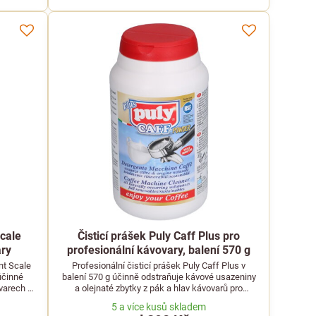
Scale
Čisticí prášek Puly Caff Plus pro
ary
profesionální kávovary, balení 570 g
nt Scale
Profesionální čisticí prášek Puly Caff Plus v
účinné
balení 570 g účinně odstraňuje kávové usazeniny
varech a
a olejnaté zbytky z pák a hlav kávovarů pro
dokonalou chuť.
5 a více kusů skladem