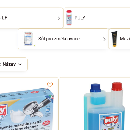
- LF
PULY
Sůl pro změkčovače
Mazi
:
Název