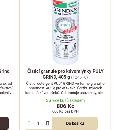
Grind
Čisticí granule pro kávomlýnky PULY
GRIND, 405 g
(124616)
eaner od
Čisticí detergent PULY GRIND ve formě granulí o
fektivní
hmotnosti 405 g pro efektivní údržbu mlecích
olehlivě
kamenů kávomlýnků. Odstraňuje usazeniny, oleje
jnaté
a pachy.
5 a více kusů skladem
806 Kč
666 Kč
bez DPH
Do košíku