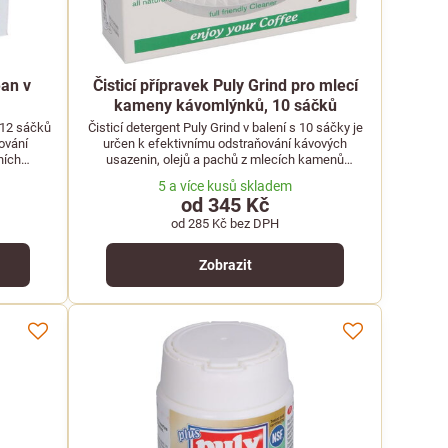
ean v
Čisticí přípravek Puly Grind pro mlecí
kameny kávomlýnků, 10 sáčků
í 12 sáčků
Čisticí detergent Puly Grind v balení s 10 sáčky je
ování
určen k efektivnímu odstraňování kávových
ních
usazenin, olejů a pachů z mlecích kamenů
pojů.
kávomlýnků.
5 a více kusů skladem
od 345 Kč
od 285 Kč
bez DPH
Zobrazit