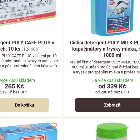
ergent PULY CAFF PLUS v
Čisticí detergent PULY MILK P
ch, 10 ks
kapučinátory a trysky mléka, 
(124606)
1000 ml
nt PULY CAFF PLUS v balení po 10
nné odstranění kávových usazenin
Tekutý čisticí detergent PULY MILK PLUS
v a pák profesionálních kávovarů.
1000 ml je určen pro účinné čištění kap
a trysek pro zpěnění mléka u profesio
kávovarů.
 více kusů skladem
5 a více kusů skladem
265 Kč
od 339 Kč
219 Kč
bez DPH
od 280 Kč
bez DPH
Do košíku
Zobrazit