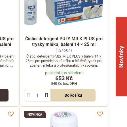
LUS pro
Čisticí detergent PULY MILK PLUS pro
balení
trysky mléka, balení 14 × 25 ml
Novinky
(124604)
 v balení
Čisticí detergent PULY MILK PLUS v balení 14 ×
učinátorů
25 ml pro pravidelnou údržbu a čištění trysek pro
nálních
zpěnění mléka u profesionálních kávovarů.
poslední kus skladem
653 Kč
540 Kč
bez DPH
Do košíku
NOVINKA