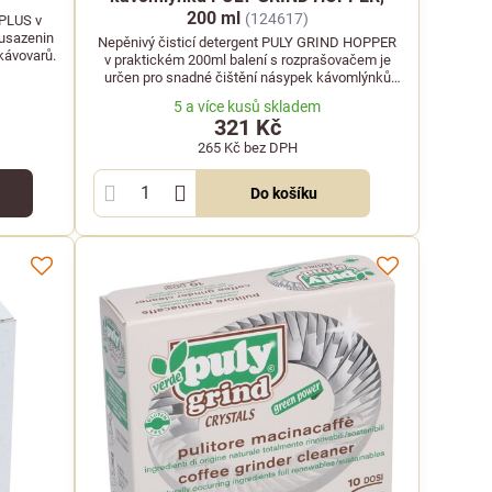
200 ml
(124617)
 PLUS v
 usazenin
Nepěnivý čisticí detergent PULY GRIND HOPPER
kávovarů.
v praktickém 200ml balení s rozprašovačem je
určen pro snadné čištění násypek kávomlýnků
bez nutnosti oplachování.
5 a více kusů skladem
321 Kč
265 Kč
bez DPH
Do košíku