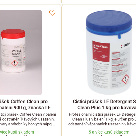
rášek Coffee Clean pro
Čisticí prášek LF Detergent 
balení 900 g, značka LF
Clean Plus 1 kg pro kávov
sticí prášek Coffee Clean v balení
Profesionální čisticí prášek LF Deterge
é odstranění kávových usazenin.
Clean Plus v balení 1 kg je určen pro 
vary a výrobníky horkých nápojů.
odstranění vápenatých usazenin v kávo
Značka LF.
výrobnících horkých nápojů.
 více kusů skladem
5 a více kusů skladem