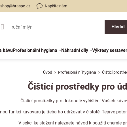
shop@hraspo.cz
Napište nám
Hledat
a kávu
Profesionální hygiena
Náhradní díly
Výkresy sestave
Úvod
Profesionální hygiena
Čišticí prostř
Čišticí prostředky pro 
Čisticí prostředky pro dokonalé vyčištění Vašich káv
nou funkci kávovaru je třeba ho udržovat v čistotě. Teprve poto
V sekci
ke stažení
naleznete návod k použití chemie pro