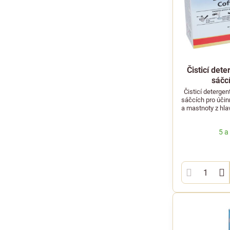
Čisticí det
sáčcí
Čisticí deterge
sáčcích pro úči
a mastnoty z hla
5 a