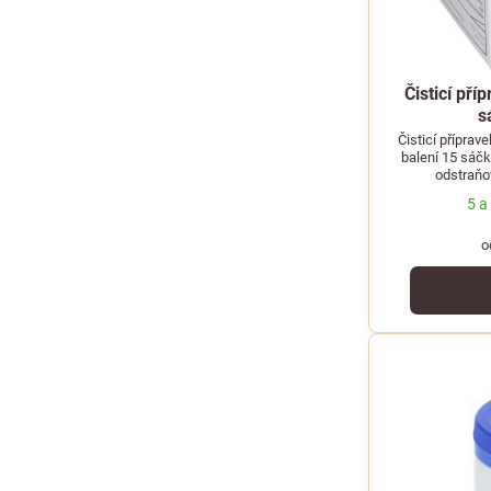
Čisticí pří
s
Čisticí příprav
balení 15 sáčk
odstraňo
profesionáln
5 a
o