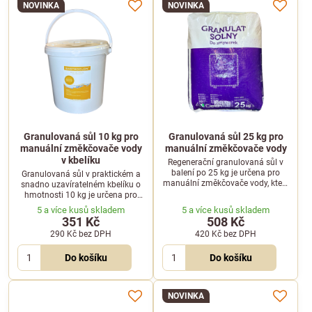
NOVINKA
NOVINKA
Granulovaná sůl 10 kg pro
Granulovaná sůl 25 kg pro
manuální změkčovače vody
manuální změkčovače vody
v kbelíku
Regenerační granulovaná sůl v
balení po 25 kg je určena pro
Granulovaná sůl v praktickém a
manuální změkčovače vody, které
snadno uzavíratelném kbelíku o
chrání profesionální kávovary
hmotnosti 10 kg je určena pro
před vodním kamenem.
regeneraci manuálních
5 a více kusů skladem
5 a více kusů skladem
změkčovačů vody v gastro
351 Kč
508 Kč
provozech.
290 Kč
bez DPH
420 Kč
bez DPH
Do košíku
Do košíku
NOVINKA