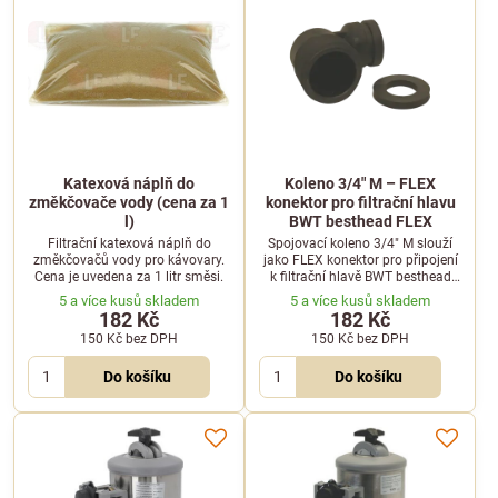
Katexová náplň do
Koleno 3/4" M – FLEX
změkčovače vody (cena za 1
konektor pro filtrační hlavu
l)
BWT besthead FLEX
Filtrační katexová náplň do
Spojovací koleno 3/4" M slouží
změkčovačů vody pro kávovary.
jako FLEX konektor pro připojení
Cena je uvedena za 1 litr směsi.
k filtrační hlavě BWT besthead
FLEX. Umožňuje bezpečné a
5 a více kusů skladem
5 a více kusů skladem
flexibilní zapojení vodního filtru.
182 Kč
182 Kč
150 Kč
bez DPH
150 Kč
bez DPH
Do košíku
Do košíku