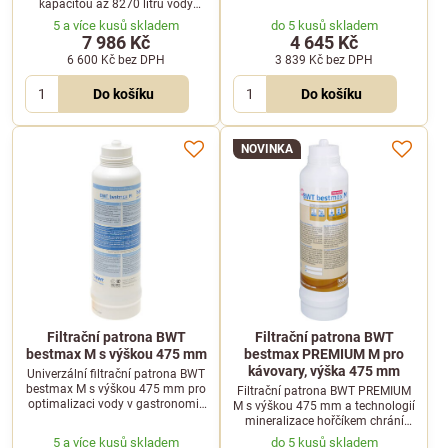
provozech. Účinně chrání
kapacitou až 8270 litrů vody
profesionální kávovary před
chrání profesionální kávovary
5 a více kusů skladem
do 5 kusů skladem
usazeninami vodního kamene.
před vodním kamenem a
7 986 Kč
4 645 Kč
nečistotami.
6 600 Kč
bez DPH
3 839 Kč
bez DPH
Do košíku
Do košíku
NOVINKA
Filtrační patrona BWT
Filtrační patrona BWT
bestmax M s výškou 475 mm
bestmax PREMIUM M pro
kávovary, výška 475 mm
Univerzální filtrační patrona BWT
bestmax M s výškou 475 mm pro
Filtrační patrona BWT PREMIUM
optimalizaci vody v gastronomii.
M s výškou 475 mm a technologií
Chrání kávovary a další gastro
mineralizace hořčíkem chrání
zařízení před usazeninami
kávovary před vodním kamenem
5 a více kusů skladem
do 5 kusů skladem