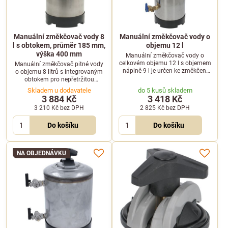
Manuální změkčovač vody 8
Manuální změkčovač vody o
l s obtokem, průměr 185 mm,
objemu 12 l
výška 400 mm
Manuální změkčovač vody o
celkovém objemu 12 l s objemem
Manuální změkčovač pitné vody
náplně 9 l je určen ke změkčení
o objemu 8 litrů s integrovaným
pitné vody. Pro jeden cyklus
obtokem pro nepřetržitou
manuální regenerace je potřeba 1
dodávku vody i během
Skladem u dodavatele
do 5 kusů skladem
kg soli.
regenerace. Vyžaduje 1 kg soli na
3 884 Kč
3 418 Kč
cyklus.
3 210 Kč
bez DPH
2 825 Kč
bez DPH
Do košíku
Do košíku
NA OBJEDNÁVKU