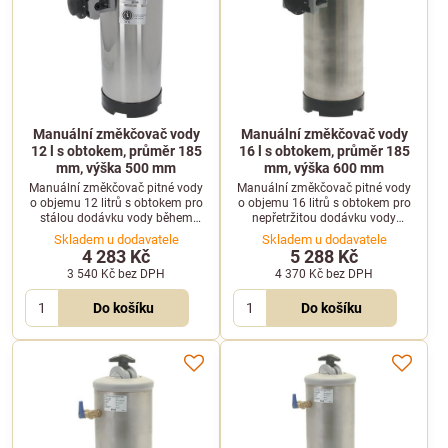
Manuální změkčovač vody
Manuální změkčovač vody
12 l s obtokem, průměr 185
16 l s obtokem, průměr 185
mm, výška 500 mm
mm, výška 600 mm
Manuální změkčovač pitné vody
Manuální změkčovač pitné vody
o objemu 12 litrů s obtokem pro
o objemu 16 litrů s obtokem pro
stálou dodávku vody během
nepřetržitou dodávku vody
regenerace. Objem náplně činí 9
během regenerace. Objem náplně
Skladem u dodavatele
Skladem u dodavatele
litrů, spotřeba soli je 1 kg.
je 12 litrů, spotřeba soli 1 kg.
4 283 Kč
5 288 Kč
3 540 Kč
bez DPH
4 370 Kč
bez DPH
Do košíku
Do košíku