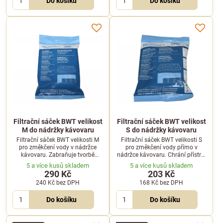
Do košíku
Do košíku
před vodním kamenem.
Filtrační sáček BWT velikost
Filtrační sáček BWT velikost
M do nádržky kávovaru
S do nádržky kávovaru
Filtrační sáček BWT velikosti M
Filtrační sáček BWT velikosti S
pro změkčení vody v nádržce
pro změkčení vody přímo v
kávovaru. Zabraňuje tvorbě
nádržce kávovaru. Chrání přístroj
vodního kamene, předchází
před usazováním vodního
5 a více kusů skladem
5 a více kusů skladem
vzniku bakterií a upraví až 100
kamene a upraví až 50 litrů vody.
290 Kč
203 Kč
litrů vody.
240 Kč
bez DPH
168 Kč
bez DPH
Do košíku
Do košíku