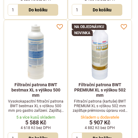
Do košíku
Do košíku
NA OBJEDNÁVKU
NOVINKA
Filtrační patrona BWT
Filtrační patrona BWT
bestmax XL s výškou 500
PREMIUM XL s výškou 502
mm
mm
Vysokokapacitní filtrační patrona
Filtrační patrona (kartuše) BWT
BWT bestmax XL s výškou 500
PREMIUM XL s výškou 502 mm
mm pro gastro zařízení. Zajišťuje
zajišťuje prémiovou úpravu vody
pětistupňovou filtraci a
pro kávovary a nápojové
5 a více kusů skladem
Skladem u dodavatele
spolehlivou ochranu před vodním
automaty. Díky patentované
5 588 Kč
5 907 Kč
kamenem.
technologii mineralizace
4 618 Kč
bez DPH
4 882 Kč
bez DPH
hořčíkem zvyšuje kvalitu extrakce
kávy a spolehlivě chrání přístroje