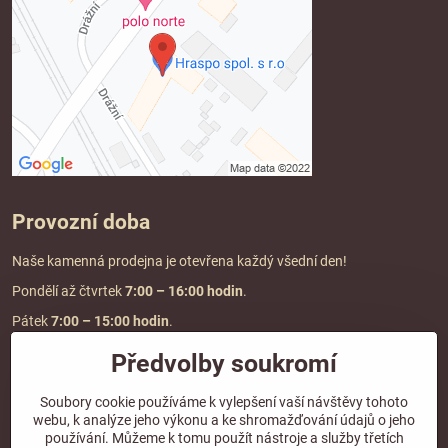
Provozní doba
Naše kamenná prodejna je otevřena každý všední den!
Pondělí až čtvrtek
7:00
– 16:00 hodin
.
Pátek
7:00 – 15:00 hodin
.
Předvolby soukromí
Doprava a platba
Soubory cookie používáme k vylepšení vaší návštěvy tohoto
webu, k analýze jeho výkonu a ke shromažďování údajů o jeho
DOPRAVA ZDARMA
používání. Můžeme k tomu použít nástroje a služby třetích