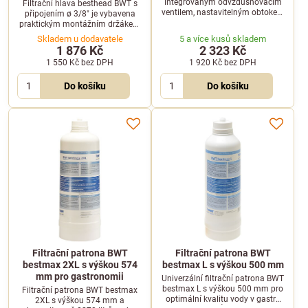
integrovaným odvzdušňovacím
Filtrační hlava besthead BWT s
ventilem, nastavitelným obtokem
připojením ø 3/8" je vybavena
a automatickým uzavřením vody
praktickým montážním držákem
při výměně filtrační patrony.
na stěnu. Ideální pro spolehlivé
Skladem u dodavatele
5 a více kusů skladem
upevnění a snadnou instalaci
1 876 Kč
2 323 Kč
filtračních systémů BWT.
1 550 Kč
bez DPH
1 920 Kč
bez DPH
Do košíku
Do košíku
Filtrační patrona BWT
Filtrační patrona BWT
bestmax 2XL s výškou 574
bestmax L s výškou 500 mm
mm pro gastronomii
Univerzální filtrační patrona BWT
bestmax L s výškou 500 mm pro
Filtrační patrona BWT bestmax
optimální kvalitu vody v gastro
2XL s výškou 574 mm a