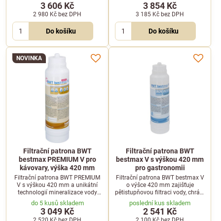
vodního kamene.
a optimalizuje kvalitu vody pro
3 606 Kč
3 854 Kč
extrakci.
2 980 Kč
bez DPH
3 185 Kč
bez DPH
Do košíku
Do košíku
NOVINKA
Filtrační patrona BWT
Filtrační patrona BWT
bestmax PREMIUM V pro
bestmax V s výškou 420 mm
kávovary, výška 420 mm
pro gastronomii
Filtrační patrona BWT PREMIUM
Filtrační patrona BWT bestmax V
V s výškou 420 mm a unikátní
o výšce 420 mm zajišťuje
technologií mineralizace vody
pětistupňovou filtraci vody, chrání
hořčíkem chrání kávovary před
kávovary před vodním kamenem
do 5 kusů skladem
poslední kus skladem
vodním kamenem a zlepšuje chuť
a odstraňuje nežádoucí látky.
3 049 Kč
2 541 Kč
kávy.
2 520 Kč
bez DPH
2 100 Kč
bez DPH