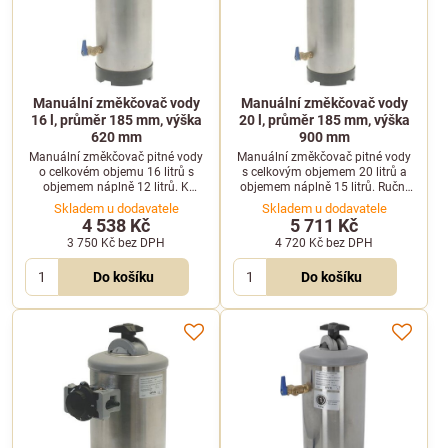
Manuální změkčovač vody
Manuální změkčovač vody
16 l, průměr 185 mm, výška
20 l, průměr 185 mm, výška
620 mm
900 mm
Manuální změkčovač pitné vody
Manuální změkčovač pitné vody
o celkovém objemu 16 litrů s
s celkovým objemem 20 litrů a
objemem náplně 12 litrů. K
objemem náplně 15 litrů. Ruční
regeneraci, která se provádí ručně,
regenerace vyžaduje pro jeden
Skladem u dodavatele
Skladem u dodavatele
je zapotřebí 1 kg soli.
cyklus 1 kg soli.
4 538 Kč
5 711 Kč
3 750 Kč
bez DPH
4 720 Kč
bez DPH
Do košíku
Do košíku