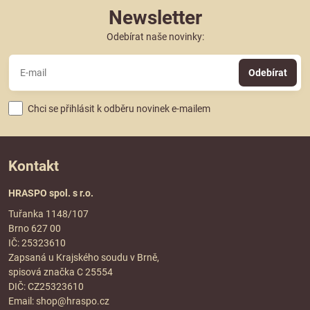
Newsletter
Odebírat naše novinky:
Odebírat
Chci se přihlásit k odběru novinek e-mailem
Kontakt
HRASPO spol. s r.o.
Tuřanka 1148/107
Brno 627 00
IČ: 25323610
Zapsaná u Krajského soudu v Brně,
spisová značka C 25554
DIČ: CZ25323610
Email:
shop@hraspo.cz