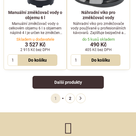
Manuální změkčovač vody o
Náhradní víko pro
objemu 6 l
změkčovač vody
Manuální změkčovač vody o
Náhradní víko pro změkčovače
celkovém objemu 6 l s objemem
vody používané u profesionálních
náplně 4 l je určen ke změkčení
kávovarů. Zajišťuje bezpečné a
pitné vody. Pro jeden cyklus
těsné uzavření nádoby
Skladem u dodavatele
do 5 kusů skladem
manuální regenerace je potřeba 1
změkčovače.
3 527 Kč
490 Kč
kg soli.
2 915 Kč
bez DPH
405 Kč
bez DPH
Do košíku
Do košíku
Další produkty
1
2