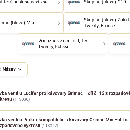
ktrické příslušenství vše
Skupina (hlava) G10
Skupina (hlava) Zola I a
pina (hlava) Mia
Twenty, Eclisse
Vodoznak Zola I a II, Ten,
Twenty, Eclisse
:
Název
vka ventilu Lucifer pro kávovary Grimac – díl č. 16 z rozpadov
ýkresu
(113030)
vka ventilu Parker kompatibilní s kávovary Grimac Mia – díl č.
ozpadového výkresu
(113022)