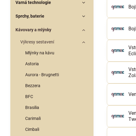
Varná technologie
Boj
Sprchy, baterie
Boj
Kávovary a mlýnky
Výkresy sestavení
Vst
Mlýnky na kávu
Ecl
Astoria
Vst
Aurora - Brugnetti
Zola
Bezzera
Ven
BFC
Brasilia
Ven
Carimali
Twe
Cimbali