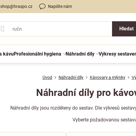
shop@hraspo.cz
Napište nám
Hledat
a kávu
Profesionální hygiena
Náhradní díly
Výkresy sestave
Úvod
Náhradní díly
Kávovary a mlýnky
Vý
Náhradní díly pro káv
Náhradní díly jsou rozděleny do sestav. Dle výkresů sestav
Vyberte požadovanou sestav