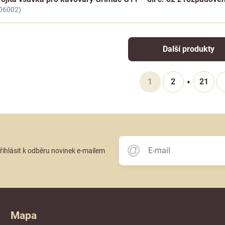
06002)
Další produkty
1
2
21
přihlásit k odběru novinek e-mailem
Mapa