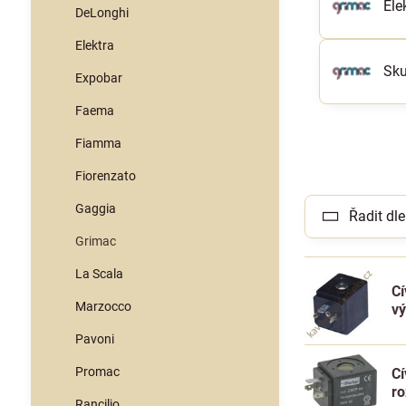
Ele
DeLonghi
Elektra
Sku
Expobar
Faema
Fiamma
Fiorenzato
Gaggia
Řadit dle
Grimac
La Scala
Cí
Marzocco
v
Pavoni
Promac
Cí
r
Rancilio