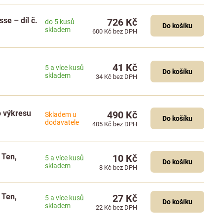
se – díl č.
726 Kč
do 5 kusů
Do košíku
skladem
600 Kč
bez DPH
41 Kč
5 a více kusů
Do košíku
skladem
34 Kč
bez DPH
o výkresu
490 Kč
Skladem u
Do košíku
dodavatele
405 Kč
bez DPH
 Ten,
10 Kč
5 a více kusů
Do košíku
skladem
8 Kč
bez DPH
 Ten,
27 Kč
5 a více kusů
Do košíku
skladem
22 Kč
bez DPH