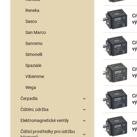
Reneka
Cí
Saeco
v
San Marco
Cí
Sanremo
v
Simonelli
Spaziale
Cí
v
Vibiemme
Wega
Cí
Čerpadla
v
Čištění, údržba
Elektromagnetické ventily
Cí
v
Čišticí prostředky pro údržbu