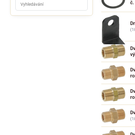
Prohledat
č.
výsledky
filtru
fulltextem
Dr
(1
Dv
v
Dv
r
Dv
r
Dv
(1
Dv