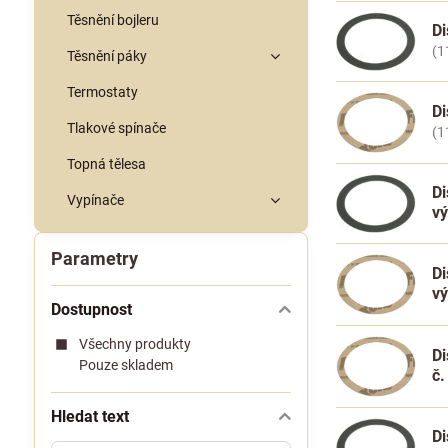
Těsnění bojleru
Di
(1
Těsnění páky
Termostaty
Di
Tlakové spínače
(1
Topná tělesa
Di
Vypínače
v
Parametry
Di
v
Dostupnost
Všechny produkty
Di
Pouze skladem
č.
Hledat text
Di