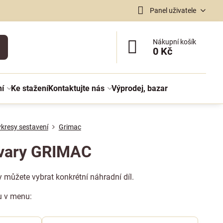
Panel uživatele
Nákupní košík
0 Kč
ní
Ke stažení
Kontaktujte nás
Výprodej, bazar
kresy sestavení
Grimac
ovary GRIMAC
y můžete vybrat konkrétní náhradní díl.
u v menu: