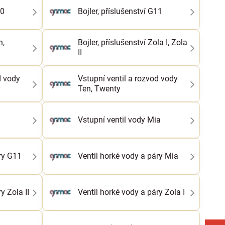
10
Bojler, příslušenství G11
n,
Bojler, příslušenství Zola I, Zola
II
d vody
Vstupní ventil a rozvod vody
Ten, Twenty
Vstupní ventil vody Mia
ry G11
Ventil horké vody a páry Mia
y Zola II
Ventil horké vody a páry Zola I