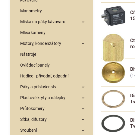
kávovarů
Manometry
Cí
15
Miska do páky kávovaru
Mlecí kameny
Čt
Motory, kondenzátory
r
Nástroje
Ovládací panely
Di
(1
Hadice - přívodní, odpadní
Páky a příslušenství
Di
Plastové kryty a nálepky
Tw
Průtokoměry
Sítka, difuzory
Di
Tw
Šroubení