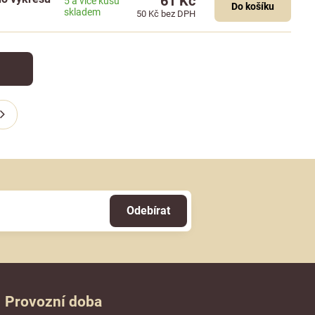
61 Kč
5 a více kusů
Do košíku
skladem
50 Kč
bez DPH
Odebírat
Provozní doba