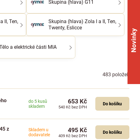
Skupina (hlava) G11
 II, Ten,
Skupina (hlava) Zola I a II, Ten,
Twenty, Eslicce
Novinky
Tělo a elektrické části MIA
483
položek
ého
653 Kč
do 5 kusů
Do košíku
skladem
540 Kč
bez DPH
 45 z
495 Kč
Skladem u
Do košíku
dodavatele
409 Kč
bez DPH