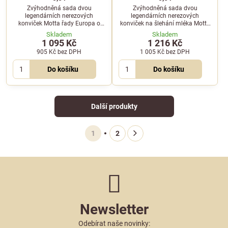
Zvýhodněná sada dvou
Zvýhodněná sada dvou
legendárních nerezových
legendárních nerezových
konviček Motta řady Europa o
konviček na šlehání mléka Motta
objemu 0,35 l a 0,5 l pro
Europa v oranžové barvě o
Skladem
Skladem
profesionální i domácí šlehání
objemu 0,35 l a 0,5 l. Ideální pro
1 095 Kč
1 216 Kč
mléčné pěny.
profesionální baristy.
905 Kč
bez DPH
1 005 Kč
bez DPH
Do košíku
Do košíku
Další produkty
1
2
Newsletter
Odebírat naše novinky: