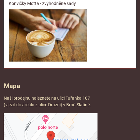
Konvičky Motta - zvýhodněné sady
Mapa
Naši prodejnu naleznete na ulici Tuřanka 107
(vjezd do areálu z ulice Drážní) v Brně-Slatině.