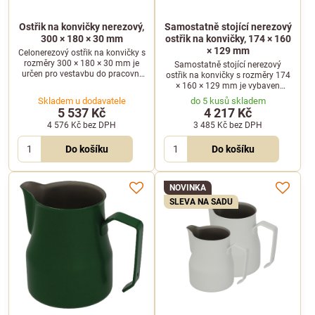
Ostřik na konvičky nerezový,
Samostatně stojící nerezový
300 × 180 × 30 mm
ostřik na konvičky, 174 × 160
× 129 mm
Celonerezový ostřik na konvičky s
rozměry 300 × 180 × 30 mm je
Samostatně stojící nerezový
určen pro vestavbu do pracovní
ostřik na konvičky s rozměry 174
desky nebo k umístění přímo na
× 160 × 129 mm je vybaven
ni. Je vybaven vyjímatelnou
čtyřmi přísavkami pro stabilní
Skladem u dodavatele
do 5 kusů skladem
mřížkou pro snadnou údržbu.
umístění na pracovní desku a
5 537 Kč
4 217 Kč
vyjímatelnou nádobou.
4 576 Kč
bez DPH
3 485 Kč
bez DPH
Do košíku
Do košíku
NOVINKA
SLEVA NA SADU