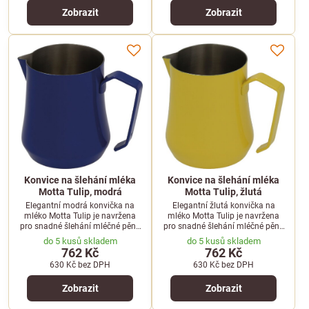
Zobrazit
Zobrazit
Konvice na šlehání mléka
Konvice na šlehání mléka
Motta Tulip, modrá
Motta Tulip, žlutá
Elegantní modrá konvička na
Elegantní žlutá konvička na
mléko Motta Tulip je navržena
mléko Motta Tulip je navržena
pro snadné šlehání mléčné pěny
pro snadné šlehání mléčné pěny
a precizní latte art v kavárnách i
a precizní latte art v kavárnách i
do 5 kusů skladem
do 5 kusů skladem
domácnostech.
domácnostech.
762 Kč
762 Kč
630 Kč
bez DPH
630 Kč
bez DPH
Zobrazit
Zobrazit