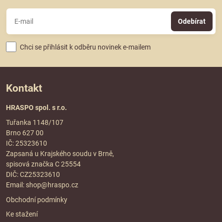
Odebírat
Chci se přihlásit k odběru novinek e-mailem
Kontakt
HRASPO spol. s r.o.
Tuřanka 1148/107
Brno 627 00
IČ: 25323610
Zapsaná u Krajského soudu v Brně,
spisová značka C 25554
DIČ: CZ25323610
Email:
shop@hraspo.cz
Obchodní podmínky
Ke stažení