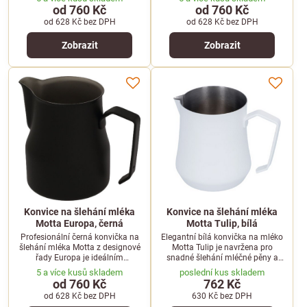
dokonalé mléčné pěny pro
dokonalé mléčné pěny a latte art.
od 760 Kč
od 760 Kč
cappuccino nebo latte art.
od 628 Kč
bez DPH
od 628 Kč
bez DPH
Zobrazit
Zobrazit
Konvice na šlehání mléka
Konvice na šlehání mléka
Motta Europa, černá
Motta Tulip, bílá
Profesionální černá konvička na
Elegantní bílá konvička na mléko
šlehání mléka Motta z designové
Motta Tulip je navržena pro
řady Europa je ideálním
snadné šlehání mléčné pěny a
pomocníkem pro přípravu
precizní latte art v kavárnách i
5 a více kusů skladem
poslední kus skladem
dokonalé mléčné pěny a latte art.
domácnostech.
od 760 Kč
762 Kč
od 628 Kč
bez DPH
630 Kč
bez DPH