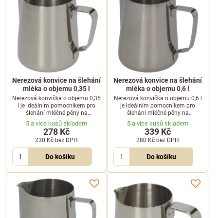
Nerezová konvice na šlehání
Nerezová konvice na šlehání
mléka o objemu 0,35 l
mléka o objemu 0,6 l
Nerezová konvička o objemu 0,35
Nerezová konvička o objemu 0,6 l
l je ideálním pomocníkem pro
je ideálním pomocníkem pro
šlehání mléčné pěny na
šlehání mléčné pěny na
cappuccino nebo latte art. Díky
cappuccino nebo latte art. Díky
5 a více kusů skladem
5 a více kusů skladem
kvalitnímu materiálu a tvaru
kvalitnímu materiálu a tvaru
278 Kč
339 Kč
hubičky usnadňuje práci
hubičky usnadňuje práci
230 Kč
bez DPH
280 Kč
bez DPH
každému baristovi.
každému baristovi.
Do košíku
Do košíku