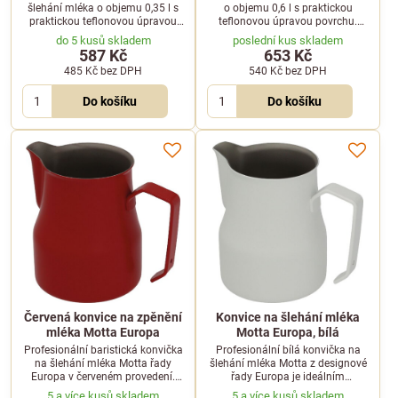
šlehání mléka o objemu 0,35 l s
o objemu 0,6 l s praktickou
praktickou teflonovou úpravou
teflonovou úpravou povrchu.
povrchu pro snadnou údržbu.
Ideální pomocník pro každého
do 5 kusů skladem
poslední kus skladem
baristu při přípravě mléčné pěny.
587 Kč
653 Kč
485 Kč
bez DPH
540 Kč
bez DPH
Do košíku
Do košíku
Červená konvice na zpěnění
Konvice na šlehání mléka
mléka Motta Europa
Motta Europa, bílá
Profesionální baristická konvička
Profesionální bílá konvička na
na šlehání mléka Motta řady
šlehání mléka Motta z designové
Europa v červeném provedení.
řady Europa je ideálním
Ideální pomocník pro přípravu
pomocníkem pro přípravu
5 a více kusů skladem
5 a více kusů skladem