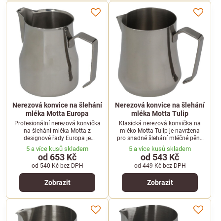
Nerezová konvice na šlehání
Nerezová konvice na šlehání
mléka Motta Europa
mléka Motta Tulip
Profesionální nerezová konvička
Klasická nerezová konvička na
na šlehání mléka Motta z
mléko Motta Tulip je navržena
designové řady Europa je
pro snadné šlehání mléčné pěny
ideálním pomocníkem pro
a precizní latte art v kavárnách i
5 a více kusů skladem
5 a více kusů skladem
přípravu dokonalé mléčné pěny a
domácnostech.
od 653 Kč
od 543 Kč
latte art.
od 540 Kč
bez DPH
od 449 Kč
bez DPH
Zobrazit
Zobrazit