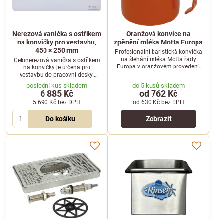
Nerezová vanička s ostřikem
Oranžová konvice na
na konvičky pro vestavbu,
zpěnění mléka Motta Europa
450 × 250 mm
Profesionální baristická konvička
na šlehání mléka Motta řady
Celonerezová vanička s ostřikem
Europa v oranžovém provedení.
na konvičky je určena pro
Ideální pomocník pro přípravu
vestavbu do pracovní desky.
dokonalé mléčné pěny pro
Nabízí celkové rozměry 450 × 250
poslední kus skladem
do 5 kusů skladem
cappuccino nebo latte art.
× 25 mm a vyjímatelnou mřížku
6 885 Kč
od 762 Kč
pro snadnou údržbu.
5 690 Kč
bez DPH
od 630 Kč
bez DPH
Do košíku
Zobrazit