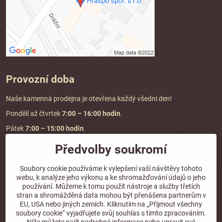
Provozní doba
Naše kamenná prodejna je otevřena každý všední den!
Pondělí až čtvrtek
7:00
– 16:00 hodin
.
Pátek
7:00 – 15:00 hodin
.
Předvolby soukromí
Doprava a platba
Soubory cookie používáme k vylepšení vaší návštěvy tohoto
webu, k analýze jeho výkonu a ke shromažďování údajů o jeho
DOPRAVA ZDARMA
používání. Můžeme k tomu použít nástroje a služby třetích
při objednávce nad
2000 Kč vč. DPH.
stran a shromážděná data mohou být přenášena partnerům v
EU, USA nebo jiných zemích. Kliknutím na „Přijmout všechny
*Nevztahuje se na paletovou přepravu.
soubory cookie“ vyjadřujete svůj souhlas s tímto zpracováním.