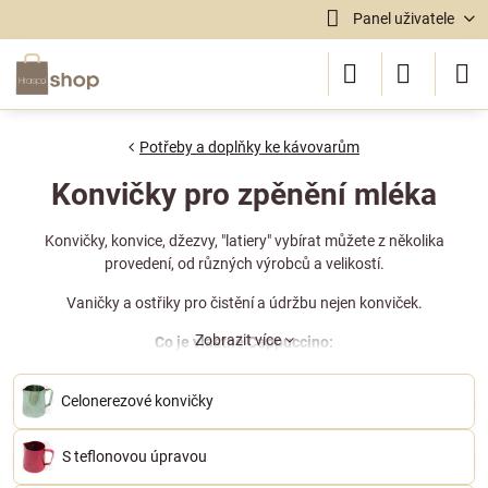
Panel uživatele
Potřeby a doplňky ke kávovarům
Konvičky pro zpěnění mléka
Konvičky, konvice, džezvy, "latiery" vybírat můžete z několika
provedení, od různých výrobců a velikostí.
Vaničky a ostřiky pro čistění a údržbu nejen konviček.
Zobrazit více
Co je vlastně Cappuccino:
Cappuccino, česky kapučíno, je silná černá káva, nejčastěji espresso,
s našlehaným mlékem. Jméno CAPPUCCINO je italského původu.
Celonerezové konvičky
Vzniklo nejspíše připodobněním popisu pěny tohoto nápoje k
unikátním kapucím, které nosili mniši, kapucíni. K přípravě správně
našlehané mléčné pěny potřebujeme konvičku, nejčastěji z nerezové
S teflonovou úpravou
oceli.