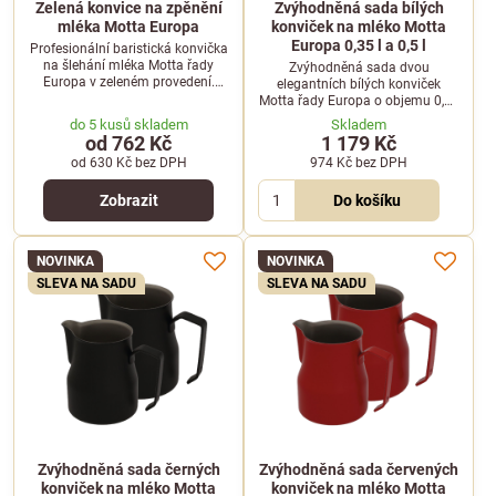
Zelená konvice na zpěnění
Zvýhodněná sada bílých
mléka Motta Europa
konviček na mléko Motta
Europa 0,35 l a 0,5 l
Profesionální baristická konvička
na šlehání mléka Motta řady
Zvýhodněná sada dvou
Europa v zeleném provedení.
elegantních bílých konviček
Ideální pomocník pro přípravu
Motta řady Europa o objemu 0,35
dokonalé mléčné pěny pro
l a 0,5 l pro profesionální šlehání
do 5 kusů skladem
Skladem
cappuccino nebo latte art.
mléka a latte art.
od 762 Kč
1 179 Kč
od 630 Kč
bez DPH
974 Kč
bez DPH
Zobrazit
Do košíku
NOVINKA
NOVINKA
SLEVA NA SADU
SLEVA NA SADU
Zvýhodněná sada černých
Zvýhodněná sada červených
konviček na mléko Motta
konviček na mléko Motta