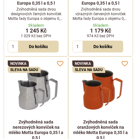
Europa 0,35 l a 0,5 l
Europa 0,35 l a 0,5 l
Zvýhodněná sada dvou
Zvýhodněná sada dvou
designových černých konviček
výrazných červených konviček
Motta řady Europa o objemu 0,35
Motta řady Europa o objemu 0,35
l a 0,5 l pro precizní šlehání
l a 0,5 l pro snadné šlehání
Skladem
Skladem
mléčné pěny a latte art.
mléčné pěny a latte art.
1 245 Kč
1 179 Kč
1 029 Kč
bez DPH
974 Kč
bez DPH
Do košíku
Do košíku
NOVINKA
NOVINKA
SLEVA NA SADU
SLEVA NA SADU
Zvýhodněná sada
Zvýhodněná sada
nerezových konviček na
oranžových konviček na
mléko Motta Europa 0,35 l a
mléko Motta Europa 0,35 l a
0,5 l
0,5 l