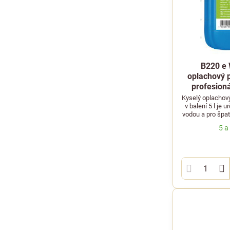
B220 e 
oplachový p
profesion
Kyselý oplachový
v balení 5 l je 
vodou a pro špa
5 a