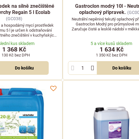
edek na silně znečištěné
Gastroclon modrý 10l - Neutr
vrchy Regain 5 l Ecolab
oplachový přípravek.
(GC0
(GC038)
Neutrální nepěnivý tekutý oplachový př
Gastroclon Modrý pro průmyslové m
 a hospodárný mycí prostředek
Zaručuje čisté a lesklé nádobí v měkké
mu 5 l je určen k odstraňování
vodě při úsporné spotřebě.
tného znečištění v kuchyňských
 gastro provozech.
lední kus skladem
5 a více kusů skladem
1 368 Kč
1 634 Kč
1 130 Kč
bez DPH
1 350 Kč
bez DPH
Do košíku
Do košíku