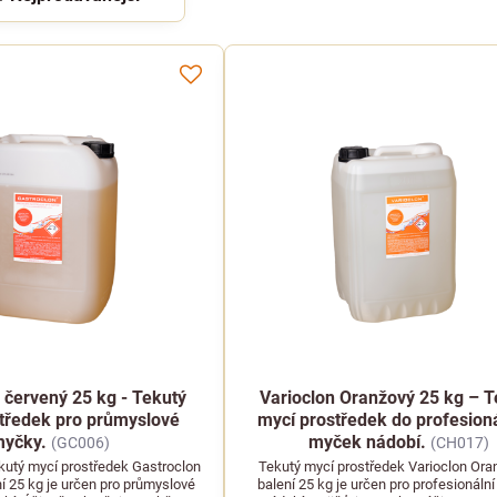
 červený 25 kg - Tekutý
Varioclon Oranžový 25 kg – T
tředek pro průmyslové
mycí prostředek do profesion
yčky.
myček nádobí.
(GC006)
(CH017)
ekutý mycí prostředek Gastroclon
Tekutý mycí prostředek Varioclon Ora
í 25 kg je určen pro průmyslové
balení 25 kg je určen pro profesionáln