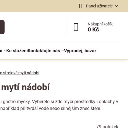
Panel uživatele
Nákupní košík
0 Kč
ní
Ke stažení
Kontaktujte nás
Výprodej, bazar
ro strojové mytí nádobí
 mytí nádobí
í gastro myčky. Vyberete si zde mycí prostředky i oplachy v
apříklad při tvrdší vodě nebo silnějším znečištění.
79
položek