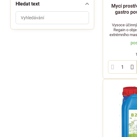
Hledat text
Mycí prostř
gastro po
Prohledat
výsledky
Vysoce účinný
filtru
Regain o obje
extrémního mas
fulltextem
a
pos