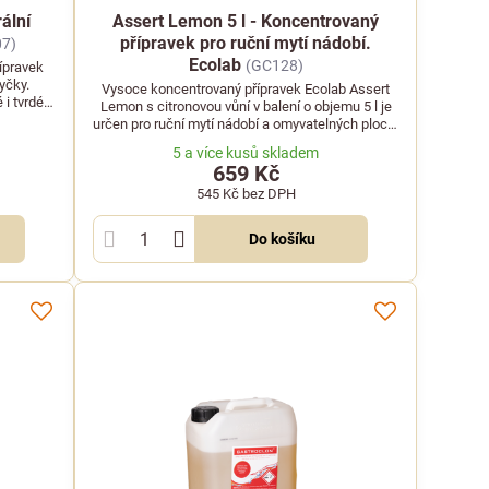
ální
Assert Lemon 5 l - Koncentrovaný
přípravek pro ruční mytí nádobí.
07)
Ecolab
(GC128)
ípravek
yčky.
Vysoce koncentrovaný přípravek Ecolab Assert
 i tvrdé
Lemon s citronovou vůní v balení o objemu 5 l je
určen pro ruční mytí nádobí a omyvatelných ploch.
Účinně čistí hrnce, pánve, porcelán i sklo a je
5 a více kusů skladem
šetrný k rukám.
659 Kč
545 Kč
bez DPH
Do košíku