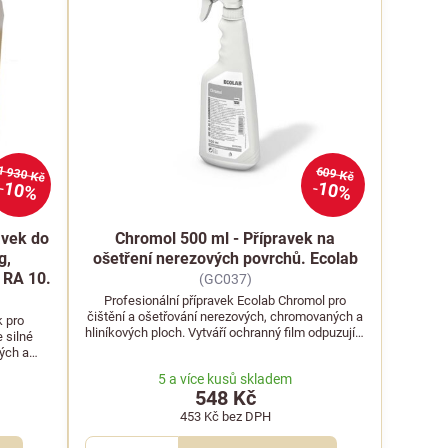
1 930 Kč
609 Kč
10%
10%
avek do
Chromol 500 ml - Přípravek na
g,
ošetření nerezových povrchů. Ecolab
 RA 10.
(GC037)
Profesionální přípravek Ecolab Chromol pro
čištění a ošetřování nerezových, chromovaných a
k pro
hliníkových ploch. Vytváří ochranný film odpuzující
 silné
vodu a nečistoty.
vých a
rodě.
5 a více kusů skladem
548 Kč
453 Kč
bez DPH