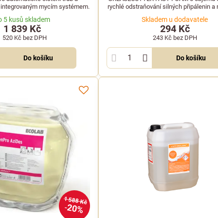
 integrovaným mycím systémem.
rychlé odstraňování silných připálenin a
z grilů, trub, konvektomatů a digest
o 5 kusů skladem
Skladem u dodavatele
1 839 Kč
294 Kč
1 520 Kč
bez DPH
243 Kč
bez DPH
Do košíku
Do košíku
1 588 Kč
20%