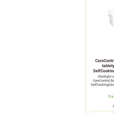
CareContr
tablet
SelfCookin
Ošetřující
CareControl (b
SelfCookingCent
chrání přístroj 
5 a