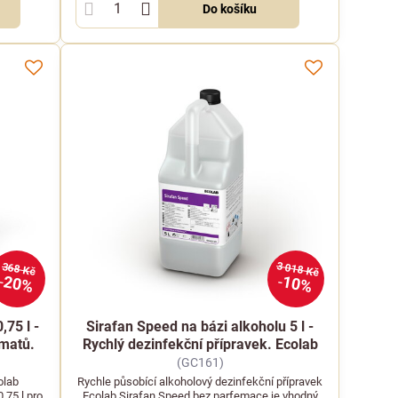
Do košíku
3 018 Kč
368 Kč
20%
10%
75 l -
Sirafan Speed na bázi alkoholu 5 l -
omatů.
Rychlý dezinfekční přípravek. Ecolab
(GC161)
olab
Rychle působící alkoholový dezinfekční přípravek
75 l pro
Ecolab Sirafan Speed bez parfemace je vhodný