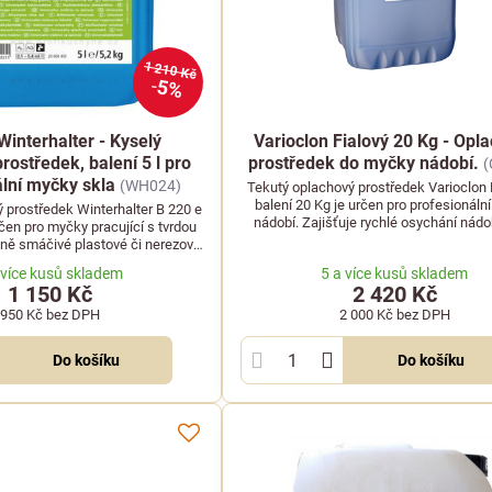
1 210 Kč
5%
Winterhalter - Kyselý
Varioclon Fialový 20 Kg - Opl
rostředek, balení 5 l pro
prostředek do myčky nádobí.
(
ální myčky skla
(WH024)
Tekutý oplachový prostředek Varioclon F
balení 20 Kg je určen pro profesionáln
 prostředek Winterhalter B 220 e
nádobí. Zajišťuje rychlé osychání nádo
určen pro myčky pracující s tvrdou
šmouh a vysoký lesk po každém mycím
tně smáčivé plastové či nerezové
nádobí.
 více kusů skladem
5 a více kusů skladem
1 150 Kč
2 420 Kč
950 Kč
bez DPH
2 000 Kč
bez DPH
Do košíku
Do košíku