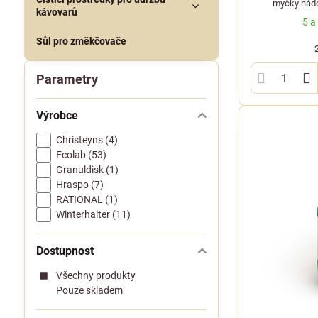
myčky nádo
kávovarů
vápenatých i 
5 a
není 
Sůl pro změkčovače
Parametry
Výrobce
Christeyns (4)
Ecolab (53)
Granuldisk (1)
Hraspo (7)
RATIONAL (1)
Winterhalter (11)
Dostupnost
Všechny produkty
Pouze skladem