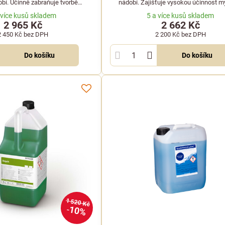
bí. Účinně zabraňuje tvorbě
nádobí. Zajišťuje vysokou účinnost myt
škrobových povlaků na nádobí a
silném znečištění a je ideální pro gastro
 více kusů skladem
5 a více kusů skladem
vhodný pro mytí kovů.
restaurace a jídelny.
2 965 Kč
2 662 Kč
2 450 Kč
bez DPH
2 200 Kč
bez DPH
Do košíku
Do košíku
1 520 Kč
10%