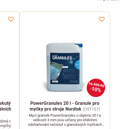
16 335 Kč
10%
ekutý
PowerGranules 20 l - Granule pro
álních
myčky pro stroje Nordisk
(OST151)
Mycí granule PowerGranules o objemu 20 l a
velikosti 3 mm jsou určeny pro efektivní
nžový v
odstraňování nečistot v granulových myčkách
í myčky