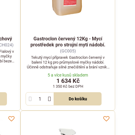
achový
Gastroclon červený 12Kg - Mycí
prostředek pro strojní mytí nádobí.
CH024)
(GC005)
ialový v
í myčky
Tekutý mycí přípravek Gastroclon červený v
bí beze
balení 12 kg pro průmyslové myčky nádobí.
 cyklu.
Účinně odstraňuje silné znečištění a brání vzniku
povlaků.
5 a více kusů skladem
1 634 Kč
1 350 Kč
bez DPH
Do košíku