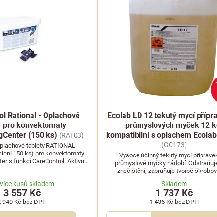
ol Rational - Oplachové
Ecolab LD 12 tekutý mycí přípr
y pro konvektomaty
průmyslových myček 12 k
gCenter (150 ks)
kompatibilní s oplachem Ecolab
(RAT03)
(GC173)
 oplachové tablety RATIONAL
alení 150 ks) pro konvektomaty
Vysoce účinný tekutý mycí příprave
er s funkcí CareControl. Aktivně
průmyslové myčky nádobí. Odstraňuje
před vodním kamenem a prodlužují
znečištění, zabraňuje tvorbě škrobo
jeho životnost.
vápenných povlaků a je šetrný k pří
 více kusů skladem
Skladem
3 557 Kč
1 737 Kč
2 940 Kč
bez DPH
1 436 Kč
bez DPH