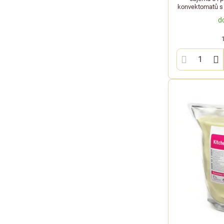
konvektomatů s
d