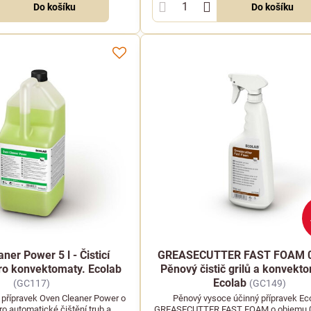
Do košíku
Do košíku
ner Power 5 l - Čisticí
GREASECUTTER FAST FOAM 0,
ro konvektomaty. Ecolab
Pěnový čistič grilů a konvekt
Ecolab
(GC117)
(GC149)
í přípravek Oven Cleaner Power o
Pěnový vysoce účinný přípravek Ec
ro automatické čištění trub a
GREASECUTTER FAST FOAM o objemu 0,