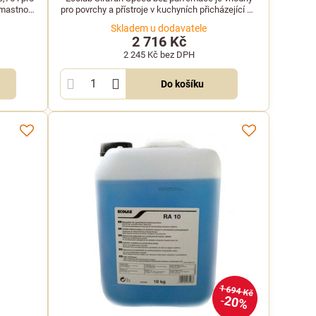
 mastnoty
pro povrchy a přístroje v kuchyních přicházející do
oří.
kontaktu s potravinami.
Skladem u dodavatele
2 716 Kč
2 245 Kč
bez DPH
Do košíku
1 694 Kč
20%