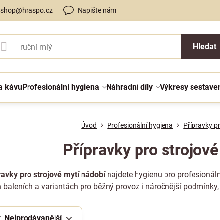
shop@hraspo.cz
Napište nám
Hledat
a kávu
Profesionální hygiena
Náhradní díly
Výkresy sestave
Úvod
Profesionální hygiena
Přípravky p
Přípravky pro strojové
ravky pro strojové mytí nádobí
najdete hygienu pro profesionáln
 baleních a variantách pro běžný provoz i náročnější podmínky, n
:
Nejprodávanější