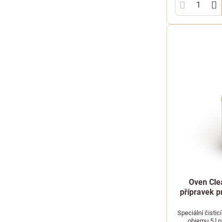
Oven Clea
přípravek p
Speciální čistic
objemu 5 l p