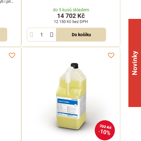
Nor:disk. Jsou vyrobeny z materiálu schváleného
í i při
pro styk s potravinami.
 provozy,
do 5 kusů skladem
14 702 Kč
12 150 Kč
bez DPH
Do košíku
Novinky
732 Kč
10%