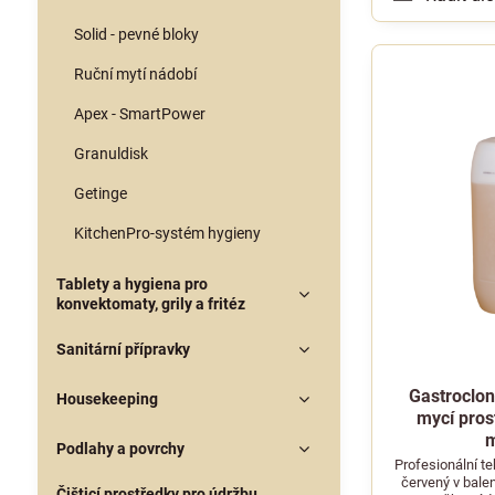
Solid - pevné bloky
Ruční mytí nádobí
Apex - SmartPower
Granuldisk
Getinge
KitchenPro-systém hygieny
Tablety a hygiena pro
konvektomaty, grily a fritéz
Sanitární přípravky
Gastroclon
Housekeeping
mycí pros
m
Podlahy a povrchy
Profesionální t
červený v balen
Čišticí prostředky pro údržbu