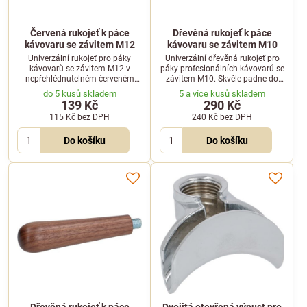
Červená rukojeť k páce
Dřevěná rukojeť k páce
kávovaru se závitem M12
kávovaru se závitem M10
Univerzální rukojeť pro páky
Univerzální dřevěná rukojeť pro
kávovarů se závitem M12 v
páky profesionálních kávovarů se
nepřehlédnutelném červeném
závitem M10. Skvěle padne do
provedení. Odolný materiál a
ruky a dodá vašemu kávovaru
do 5 kusů skladem
5 a více kusů skladem
ergonomický tvar pro každodenní
elegantní přírodní vzhled.
139 Kč
290 Kč
pohodlné používání.
115 Kč
bez DPH
240 Kč
bez DPH
Do košíku
Do košíku