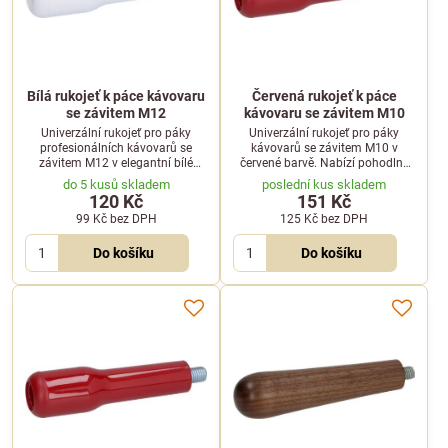
Bílá rukojeť k páce kávovaru
Červená rukojeť k páce
se závitem M12
kávovaru se závitem M10
Univerzální rukojeť pro páky
Univerzální rukojeť pro páky
profesionálních kávovarů se
kávovarů se závitem M10 v
závitem M12 v elegantní bílé
červené barvě. Nabízí pohodlný
barvě. Ergonomický tvar zajišťuje
úchop a vysokou odolnost v
do 5 kusů skladem
poslední kus skladem
pohodlnou manipulaci.
náročném kavárenském provozu.
120 Kč
151 Kč
99 Kč
bez DPH
125 Kč
bez DPH
Do košíku
Do košíku