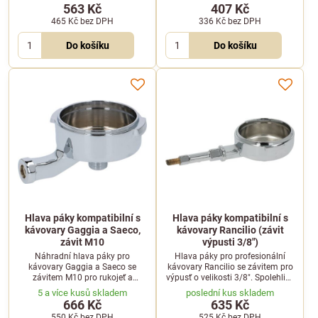
závitem pro výpust 3/8".
563 Kč
407 Kč
465 Kč
bez DPH
336 Kč
bez DPH
Do košíku
Do košíku
Hlava páky kompatibilní s
Hlava páky kompatibilní s
kávovary Gaggia a Saeco,
kávovary Rancilio (závit
závit M10
výpusti 3/8")
Náhradní hlava páky pro
Hlava páky pro profesionální
kávovary Gaggia a Saeco se
kávovary Rancilio se závitem pro
závitem M10 pro rukojeť a
výpusť o velikosti 3/8". Spolehlivý
spodním závitem 3/8" pro
náhradní díl pro údržbu vašeho
5 a více kusů skladem
poslední kus skladem
snadnou instalaci výpusti.
kávovaru.
666 Kč
635 Kč
550 Kč
bez DPH
525 Kč
bez DPH