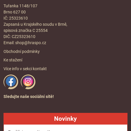
Tuřanka 1148/107
Brno 627 00
IČ: 25323610
Zapsaná u Krajského soudu v Brně,
spisová značka C 25554
DIČ: CZ25323610
Email:
shop@hraspo.cz
Obchodní podmínky
Ke stažení
Více info v sekci
kontakt
Sledujte naše sociální sítě!
Novinky