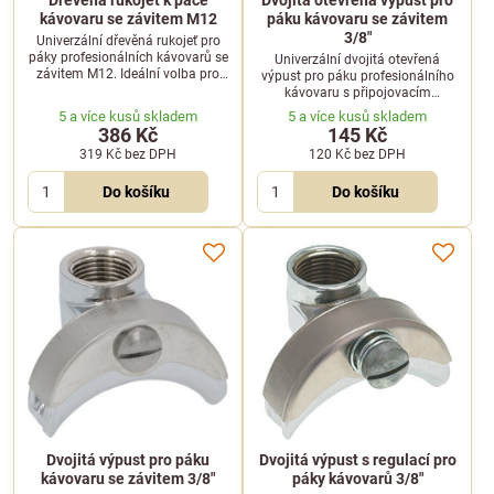
Dřevěná rukojeť k páce
Dvojitá otevřená výpust pro
kávovaru se závitem M12
páku kávovaru se závitem
3/8"
Univerzální dřevěná rukojeť pro
páky profesionálních kávovarů se
Univerzální dvojitá otevřená
závitem M12. Ideální volba pro
výpust pro páku profesionálního
výměnu poškozeného dílu nebo
kávovaru s připojovacím
estetický upgrade vašeho
průměrem závitu 3/8".
5 a více kusů skladem
5 a více kusů skladem
kávovaru.
386 Kč
145 Kč
319 Kč
bez DPH
120 Kč
bez DPH
Do košíku
Do košíku
Dvojitá výpust pro páku
Dvojitá výpust s regulací pro
kávovaru se závitem 3/8"
páky kávovarů 3/8"