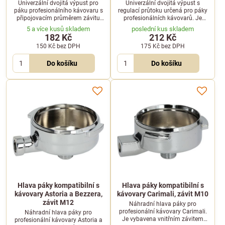
Univerzální dvojitá výpust pro
Univerzální dvojitá výpust s
páku profesionálního kávovaru s
regulací průtoku určená pro páky
připojovacím průměrem závitu
profesionálních kávovarů. Je
3/8". Vhodná pro současnou
vybavena připojovacím závitem o
5 a více kusů skladem
poslední kus skladem
přípravu dvou porcí.
průměru 3/8".
182 Kč
212 Kč
150 Kč
bez DPH
175 Kč
bez DPH
Do košíku
Do košíku
Hlava páky kompatibilní s
Hlava páky kompatibilní s
kávovary Astoria a Bezzera,
kávovary Carimali, závit M10
závit M12
Náhradní hlava páky pro
profesionální kávovary Carimali.
Náhradní hlava páky pro
Je vybavena vnitřním závitem
profesionální kávovary Astoria a