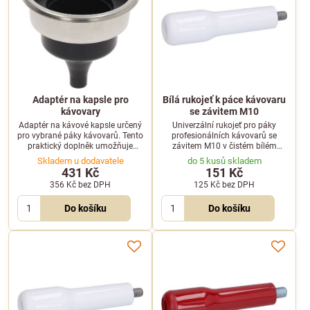
Adaptér na kapsle pro
Bílá rukojeť k páce kávovaru
kávovary
se závitem M10
Adaptér na kávové kapsle určený
Univerzální rukojeť pro páky
pro vybrané páky kávovarů. Tento
profesionálních kávovarů se
praktický doplněk umožňuje
závitem M10 v čistém bílém
snadné použití kávových kapslí
designu. Zajišťuje pevný úchop a
Skladem u dodavatele
do 5 kusů skladem
ve vašem přístroji.
dlouhou životnost.
431 Kč
151 Kč
356 Kč
bez DPH
125 Kč
bez DPH
Do košíku
Do košíku