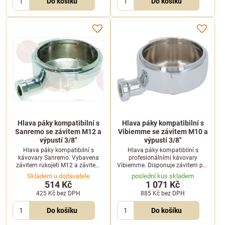
Do košíku
Do košíku
Hlava páky kompatibilní s
Hlava páky kompatibilní s
Sanremo se závitem M12 a
Vibiemme se závitem M10 a
výpustí 3/8"
výpustí 3/8"
Hlava páky kompatibilní s
Hlava páky kompatibilní s
kávovary Sanremo. Vybavena
profesionálními kávovary
závitem rukojeti M12 a závitem
Vibiemme. Disponuje závitem pro
pro montáž výpusti o rozměru
rukojeť M10 a závitem pro výpusť
Skladem u dodavatele
poslední kus skladem
3/8".
o velikosti 3/8".
514 Kč
1 071 Kč
425 Kč
bez DPH
885 Kč
bez DPH
Do košíku
Do košíku