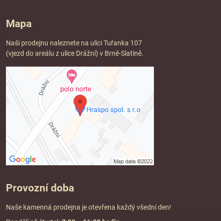
Mapa
Naši prodejnu naleznete na ulici Tuřanka 107
(vjezd do areálu z ulice Drážní) v Brně-Slatině.
Provozní doba
Naše kamenná prodejna je otevřena každý všední den!