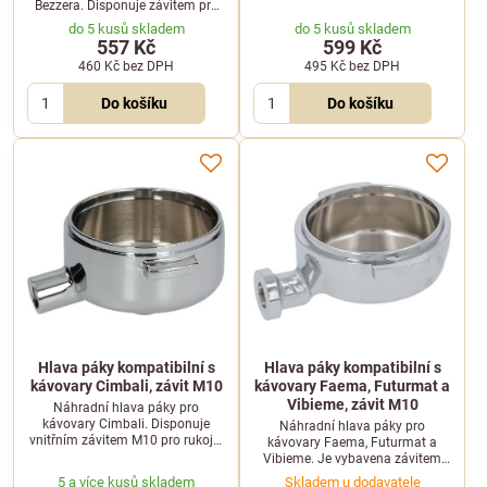
pro rukojeť M10 a spodním
Bezzera. Disponuje závitem pro
závitem pro výpust o průměru
rukojeť M12 a závitem pro výpust
do 5 kusů skladem
do 5 kusů skladem
3/8".
o průměru 3/8".
557 Kč
599 Kč
460 Kč
bez DPH
495 Kč
bez DPH
Do košíku
Do košíku
Hlava páky kompatibilní s
Hlava páky kompatibilní s
kávovary Cimbali, závit M10
kávovary Faema, Futurmat a
Vibieme, závit M10
Náhradní hlava páky pro
kávovary Cimbali. Disponuje
Náhradní hlava páky pro
vnitřním závitem M10 pro rukojeť
kávovary Faema, Futurmat a
a standardním závitem 3/8" pro
Vibieme. Je vybavena závitem
připojení kávové výpusti.
pro rukojeť M10 a standardním
5 a více kusů skladem
Skladem u dodavatele