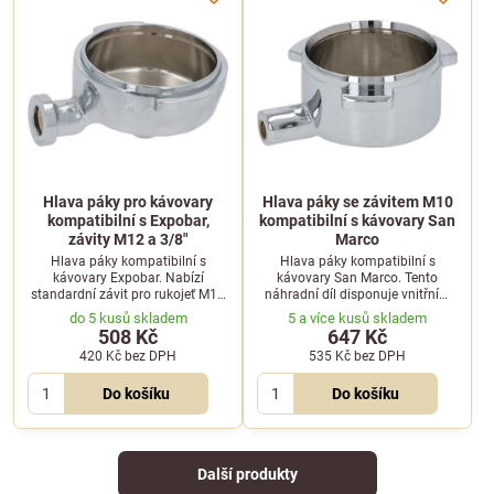
Hlava páky pro kávovary
Hlava páky se závitem M10
kompatibilní s Expobar,
kompatibilní s kávovary San
závity M12 a 3/8"
Marco
Hlava páky kompatibilní s
Hlava páky kompatibilní s
kávovary Expobar. Nabízí
kávovary San Marco. Tento
standardní závit pro rukojeť M12
náhradní díl disponuje vnitřním
a spodní závit pro výpust o
závitem pro rukojeť M10 a
do 5 kusů skladem
5 a více kusů skladem
rozměru 3/8".
spodním závitem pro montáž
508 Kč
647 Kč
výpusti o velikosti 3/8".
420 Kč
bez DPH
535 Kč
bez DPH
Do košíku
Do košíku
Další produkty