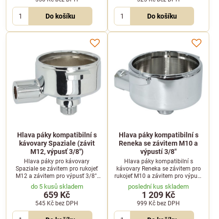
Do košíku
Do košíku
Hlava páky kompatibilní s
Hlava páky kompatibilní s
kávovary Spaziale (závit
Reneka se závitem M10 a
M12, výpusť 3/8")
výpustí 3/8"
Hlava páky pro kávovary
Hlava páky kompatibilní s
Spaziale se závitem pro rukojeť
kávovary Reneka se závitem pro
M12 a závitem pro výpusť 3/8".
rukojeť M10 a závitem pro výpusť
Ideální náhradní díl pro
3/8". Ideální náhradní díl pro
do 5 kusů skladem
poslední kus skladem
bezproblémový servis kávovaru.
repasi nebo sestavení vlastní
659 Kč
1 209 Kč
páky.
545 Kč
bez DPH
999 Kč
bez DPH