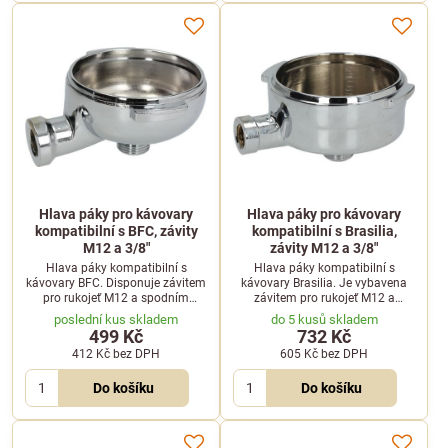
Hlava páky pro kávovary
Hlava páky pro kávovary
kompatibilní s BFC, závity
kompatibilní s Brasilia,
M12 a 3/8"
závity M12 a 3/8"
Hlava páky kompatibilní s
Hlava páky kompatibilní s
kávovary BFC. Disponuje závitem
kávovary Brasilia. Je vybavena
pro rukojeť M12 a spodním
závitem pro rukojeť M12 a
připojovacím závitem pro výpust
připojovacím závitem pro výpust
poslední kus skladem
do 5 kusů skladem
3/8".
o velikosti 3/8".
499 Kč
732 Kč
412 Kč
bez DPH
605 Kč
bez DPH
Do košíku
Do košíku