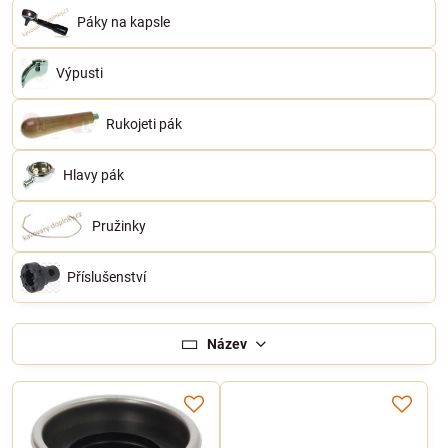
Páky na kapsle
Výpusti
Rukojeti pák
Hlavy pák
Pružinky
Příslušenství
Název