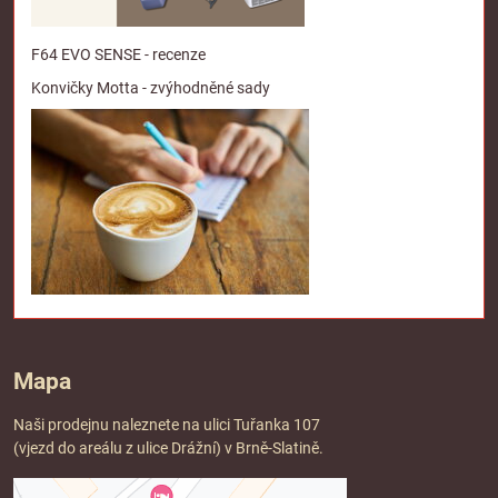
F64 EVO SENSE - recenze
Konvičky Motta - zvýhodněné sady
Mapa
Naši prodejnu naleznete na ulici Tuřanka 107
(vjezd do areálu z ulice Drážní) v Brně-Slatině.