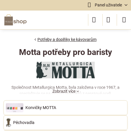
Panel uživatele
Potřeby a doplňky ke kávovarům
Motta potřeby pro baristy
Společnost Metallurgica Motta, byla založena v roce 1967, a
Zobrazit více
specializuje se na výrobu produktů z nerezové oceli.
Kompletní sortiment výrobků společnosti Motta zahrnuje vybavení a
Konvičky MOTTA
potřeby pro domácnosti, bary, restaurace, hotely. Dlouholetá tradice,
moderní design a vysoká kvalita dopomohla společnosti rozvíjet se a
rozšiřovat jak v Itálii tak i v zahraničí, to jsou základy úspěchu
Pěchovadla
společnosti Metallurgica Motta.