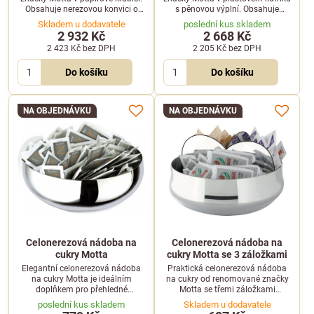
Obsahuje nerezovou konvici o
s pěnovou výplní. Obsahuje
objemu 0,75 l, sypátko, teploměr
nerezové konvičky, teploměr a
Skladem u dodavatele
poslední kus skladem
a nerezové pěchovadlo.
nerezové pěchovadlo o průměru
2 932 Kč
2 668 Kč
58 mm.
2 423 Kč
bez DPH
2 205 Kč
bez DPH
Do košíku
Do košíku
NA OBJEDNÁVKU
NA OBJEDNÁVKU
Celonerezová nádoba na
Celonerezová nádoba na
cukry Motta
cukry Motta se 3 záložkami
Elegantní celonerezová nádoba
Praktická celonerezová nádoba
na cukry Motta je ideálním
na cukry od renomované značky
doplňkem pro přehledné
Motta se třemi záložkami
servírování a uskladnění cukru u
představuje elegantní doplněk
poslední kus skladem
Skladem u dodavatele
každého kávovaru.
pro každý barový pult či kavárnu.