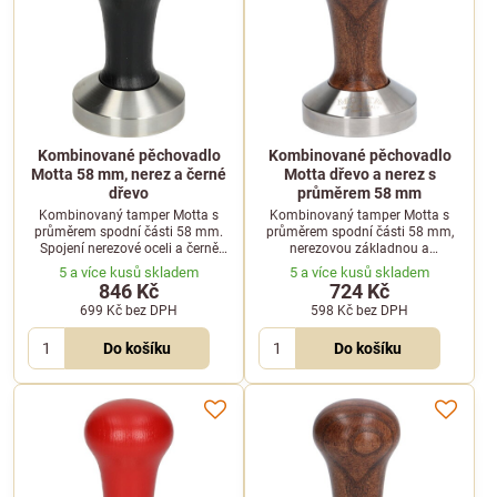
Kombinované pěchovadlo
Kombinované pěchovadlo
Motta 58 mm, nerez a černé
Motta dřevo a nerez s
dřevo
průměrem 58 mm
Kombinovaný tamper Motta s
Kombinovaný tamper Motta s
průměrem spodní části 58 mm.
průměrem spodní části 58 mm,
Spojení nerezové oceli a černě
nerezovou základnou a
lakované dřevěné rukojeti pro
lakovanou dřevěnou rukojetí pro
5 a více kusů skladem
5 a více kusů skladem
precizní utlačení kávy.
stylové a přesné pěchování kávy.
846 Kč
724 Kč
699 Kč
bez DPH
598 Kč
bez DPH
Do košíku
Do košíku