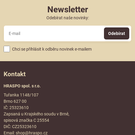
Newsletter
Odebírat naše novinky:
Odebírat
Chci se přihlásit k odběru novinek e-mailem
Kontakt
HRASPO spol. s r.o.
Tuřanka 1148/107
Brno 627 00
IČ: 25323610
Zapsaná u Krajského soudu v Brně,
spisová značka C 25554
DIČ: CZ25323610
Email:
shop@hraspo.cz