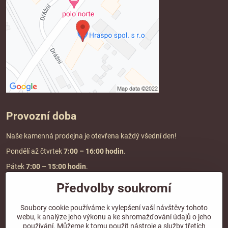
Provozní doba
Naše kamenná prodejna je otevřena každý všední den!
Pondělí až čtvrtek
7:00
– 16:00 hodin
.
Pátek
7:00 – 15:00 hodin
.
Předvolby soukromí
Doprava a platba
Soubory cookie používáme k vylepšení vaší návštěvy tohoto
webu, k analýze jeho výkonu a ke shromažďování údajů o jeho
DOPRAVA ZDARMA
používání. Můžeme k tomu použít nástroje a služby třetích