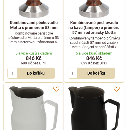
Kombinované pěchovadlo
Kombinované pěchovadlo
Motta s průměrem 53 mm
na kávu (tamper) o průměru
57 mm od značky Motta
Kombinované baristické
pěchovadlo Motta o průměru 53
Kombinovaný tamper o průměru
mm s nerezovou základnou a
spodní části 57 mm od značky
lakovanou dřevěnou rukojetí pro
Motta. Spojení spodní části z
správné utlačení mleté kávy.
nerezové oceli a lakované
5 a více kusů skladem
5 a více kusů skladem
dřevěné rukojeti pro dokonalé
846 Kč
846 Kč
upěchování kávy.
699 Kč
bez DPH
699 Kč
bez DPH
Do košíku
Do košíku