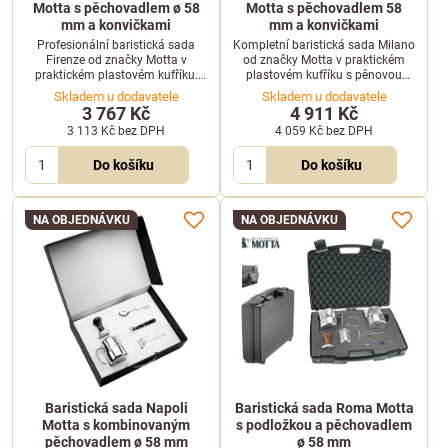
Motta s pěchovadlem ø 58
Motta s pěchovadlem 58
mm a konvičkami
mm a konvičkami
Profesionální baristická sada
Kompletní baristická sada Milano
Firenze od značky Motta v
od značky Motta v praktickém
praktickém plastovém kufříku.
plastovém kufříku s pěnovou
Obsahuje dvě nerezové konvičky,
výplní. Obsahuje nerezové
Skladem u dodavatele
Skladem u dodavatele
teploměr, sypátko a kombinované
konvičky, teploměr, pěchovadlo
3 767 Kč
4 911 Kč
pěchovadlo.
58 mm a další doplňky.
3 113 Kč
bez DPH
4 059 Kč
bez DPH
Do košíku
Do košíku
NA OBJEDNÁVKU
NA OBJEDNÁVKU
Baristická sada Napoli
Baristická sada Roma Motta
Motta s kombinovaným
s podložkou a pěchovadlem
pěchovadlem ø 58 mm
ø 58 mm