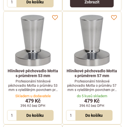
Do košíku
Zobrazit
Hliníkové pěchovadlo Motta
Hliníkové pěchovadlo Motta
s průměrem 53 mm
s průměrem 57 mm
Profesionální hliníkové
Profesionální hliníkové
pěchovadlo Motta o průměru 53
pěchovadlo Motta o průměru 57
mm s vyleštěným povrchem pro
mm s vyleštěným povrchem pro
precizní upěchování mleté kávy v
precizní upěchování mleté kávy v
Skladem u dodavatele
do 5 kusů skladem
páce kávovaru.
páce kávovaru.
479 Kč
479 Kč
396 Kč
bez DPH
396 Kč
bez DPH
Do košíku
Do košíku