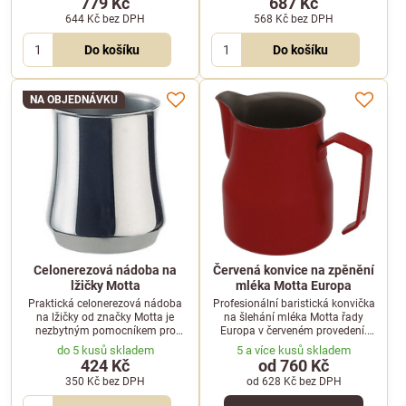
779 Kč
687 Kč
644 Kč
bez DPH
568 Kč
bez DPH
Do košíku
Do košíku
NA OBJEDNÁVKU
Celonerezová nádoba na
Červená konvice na zpěnění
lžičky Motta
mléka Motta Europa
Praktická celonerezová nádoba
Profesionální baristická konvička
na lžičky od značky Motta je
na šlehání mléka Motta řady
nezbytným pomocníkem pro
Europa v červeném provedení.
udržení čistoty a pořádku na
Ideální pomocník pro přípravu
do 5 kusů skladem
5 a více kusů skladem
každém baristickém pracovišti.
dokonalé mléčné pěny pro
424 Kč
od 760 Kč
cappuccino nebo latte art.
350 Kč
bez DPH
od 628 Kč
bez DPH