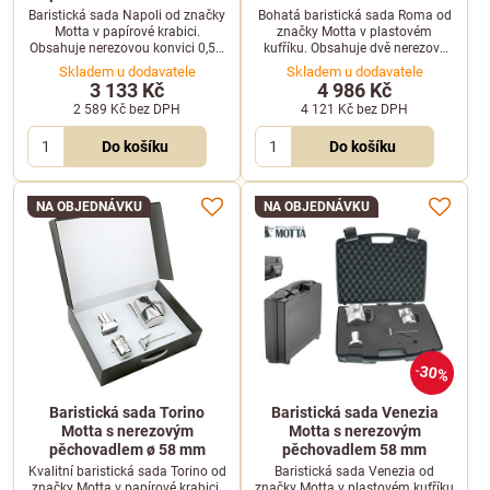
Baristická sada Napoli od značky
Bohatá baristická sada Roma od
Motta v papírové krabici.
značky Motta v plastovém
Obsahuje nerezovou konvici 0,5 l,
kufříku. Obsahuje dvě nerezové
čisticí štětec, teploměr,
konvičky, sypátko, teploměr,
Skladem u dodavatele
Skladem u dodavatele
kombinované pěchovadlo a
pěchovadlo, podložku a odměrku.
3 133 Kč
4 986 Kč
odměrku.
2 589 Kč
bez DPH
4 121 Kč
bez DPH
Do košíku
Do košíku
NA OBJEDNÁVKU
NA OBJEDNÁVKU
30%
Baristická sada Torino
Baristická sada Venezia
Motta s nerezovým
Motta s nerezovým
pěchovadlem ø 58 mm
pěchovadlem 58 mm
Kvalitní baristická sada Torino od
Baristická sada Venezia od
značky Motta v papírové krabici.
značky Motta v plastovém kufříku