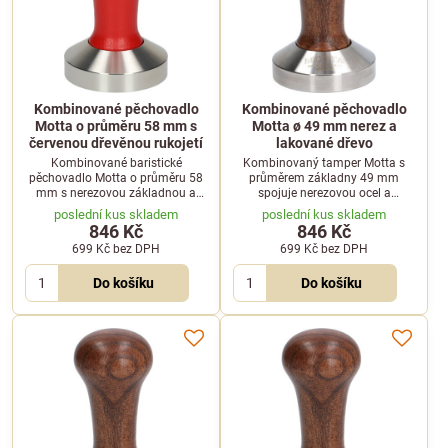
Kombinované pěchovadlo
Kombinované pěchovadlo
Motta o průměru 58 mm s
Motta ø 49 mm nerez a
červenou dřevěnou rukojetí
lakované dřevo
Kombinované baristické
Kombinovaný tamper Motta s
pěchovadlo Motta o průměru 58
průměrem základny 49 mm
mm s nerezovou základnou a
spojuje nerezovou ocel a
červeně lakovanou dřevěnou
lakovanou dřevěnou rukojeť.
poslední kus skladem
poslední kus skladem
rukojetí pro dokonalé stlačení
Ideální baristický nástroj pro
846 Kč
846 Kč
kávy.
přesné upěchování kávy.
699 Kč
bez DPH
699 Kč
bez DPH
Do košíku
Do košíku