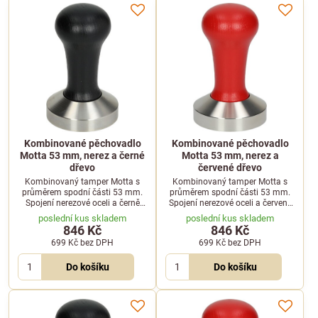
Kombinované pěchovadlo
Kombinované pěchovadlo
Motta 53 mm, nerez a černé
Motta 53 mm, nerez a
dřevo
červené dřevo
Kombinovaný tamper Motta s
Kombinovaný tamper Motta s
průměrem spodní části 53 mm.
průměrem spodní části 53 mm.
Spojení nerezové oceli a černě
Spojení nerezové oceli a červeně
lakované dřevěné rukojeti pro
lakované dřevěné rukojeti pro
poslední kus skladem
poslední kus skladem
precizní utlačení kávy.
precizní utlačení kávy.
846 Kč
846 Kč
699 Kč
bez DPH
699 Kč
bez DPH
Do košíku
Do košíku