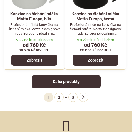
Konvice na šlehání mléka
Konvice na šlehání mléka
Motta Europa, bílá
Motta Europa, černá
Profesionální bílá konvička na
Profesionální černá konvička na
šlehání mléka Motta z designové
šlehání mléka Motta z designové
řady Europa je ideálním
řady Europa je ideálním
pomocníkem pro přípravu
pomocníkem pro přípravu
5 a více kusů skladem
5 a více kusů skladem
dokonalé mléčné pěny a latte art.
dokonalé mléčné pěny a latte art.
od 760 Kč
od 760 Kč
od 628 Kč
bez DPH
od 628 Kč
bez DPH
Zobrazit
Zobrazit
Další produkty
1
2
3