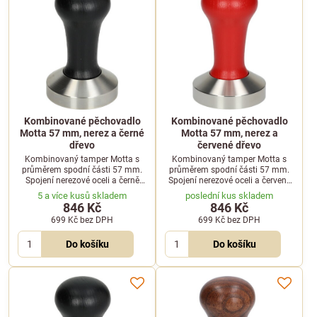
Kombinované pěchovadlo
Kombinované pěchovadlo
Motta 57 mm, nerez a černé
Motta 57 mm, nerez a
dřevo
červené dřevo
Kombinovaný tamper Motta s
Kombinovaný tamper Motta s
průměrem spodní části 57 mm.
průměrem spodní části 57 mm.
Spojení nerezové oceli a černě
Spojení nerezové oceli a červeně
lakované dřevěné rukojeti pro
lakované dřevěné rukojeti pro
5 a více kusů skladem
poslední kus skladem
precizní utlačení kávy.
precizní utlačení kávy.
846 Kč
846 Kč
699 Kč
bez DPH
699 Kč
bez DPH
Do košíku
Do košíku