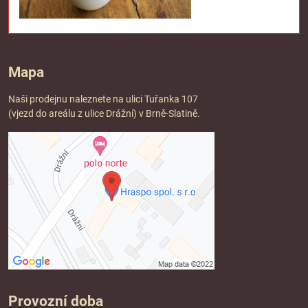
Mapa
Naši prodejnu naleznete na ulici Tuřanka 107
(vjezd do areálu z ulice Drážní) v Brně-Slatině.
Provozní doba