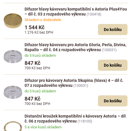
Difuzor hlavy kávovaru kompatibilní s Astoria Plus4You
– díl č. 03 z rozpadového výkresu
(130418)
Skladem u dodavatele
1 544 Kč
Do košíku
1 276 Kč
bez DPH
Difuzor hlavy kávovaru pro Astoria Gloria, Perla, Divina,
Rapallo – díl č. 04 z rozpadového výkresu
(130031)
do 5 kusů skladem
847 Kč
Do košíku
700 Kč
bez DPH
Difuzor pro kávovary Astoria Skupina (hlava) 4 – díl č.
07 z rozpadového výkresu
(130031)
do 5 kusů skladem
847 Kč
Do košíku
700 Kč
bez DPH
Distanční kroužek kompatibilní s kávovary Astoria – díl
č. 06 z rozpadového výkresu
(118105)
5 a více kusů skladem