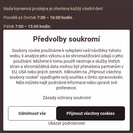
Naše kamenná prodejna je otevřena každý všední den!
Pondělí až čtvrtek
7:00
– 16:00 hodin
.
Pátek
7:00 – 15:00 hodin
.
Předvolby soukromí
Doprava a platba
Soubory cookie používáme k vylepšení vaší návštěvy tohoto
webu, k analýze jeho výkonu a ke shromažďování údajů o jeho
DOPRAVA ZDARMA
používání. Můžeme k tomu použít nástroje a služby třetích
při objednávce nad
2000 Kč vč. DPH.
stran a shromážděná data mohou být přenášena partnerům v
EU, USA nebo jiných zemích. Kliknutím na „Přijmout všechny
*Nevztahuje se na paletovou přepravu.
soubory cookie“ vyjadřujete svůj souhlas s tímto zpracováním.
Níže můžete najít podrobné informace nebo upravit své
preference.
Zásady ochrany soukromí
Odmítnout vše
Přijmout všechny cookies
©
2026
Copyright
Předvolby soukromí
Zásady ochrany soukromí
Ukázat podrobnosti
Vytvořeno systémem:
ByznysWeb.cz