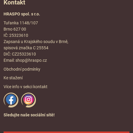
Kontakt
HRASPO spol. s r.o.
Tuřanka 1148/107
Brno 627 00
IČ: 25323610
Zapsaná u Krajského soudu v Brně,
spisová značka C 25554
DIČ: CZ25323610
Email:
shop@hraspo.cz
Obchodní podmínky
Ke stažení
Více info v sekci
kontakt
Sledujte naše sociální sítě!