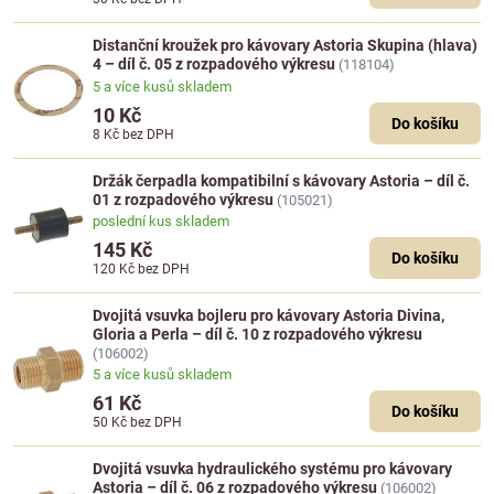
Distanční kroužek pro kávovary Astoria Skupina (hlava)
4 – díl č. 05 z rozpadového výkresu
(118104)
5 a více kusů skladem
10 Kč
Do košíku
8 Kč
bez DPH
Držák čerpadla kompatibilní s kávovary Astoria – díl č.
01 z rozpadového výkresu
(105021)
poslední kus skladem
145 Kč
Do košíku
120 Kč
bez DPH
Dvojitá vsuvka bojleru pro kávovary Astoria Divina,
Gloria a Perla – díl č. 10 z rozpadového výkresu
(106002)
5 a více kusů skladem
61 Kč
Do košíku
50 Kč
bez DPH
Dvojitá vsuvka hydraulického systému pro kávovary
Astoria – díl č. 06 z rozpadového výkresu
(106002)