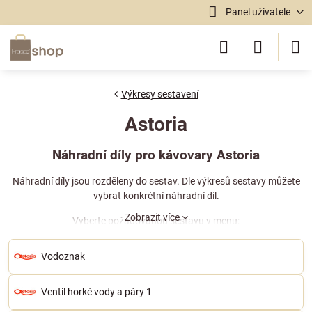
Panel uživatele
Výkresy sestavení
Astoria
Náhradní díly pro kávovary Astoria
Náhradní díly jsou rozděleny do sestav. Dle výkresů sestavy můžete
vybrat konkrétní náhradní díl.
Zobrazit více
Vyberte požadovanou sestavu v menu:
Vodoznak
Ventil horké vody a páry 1