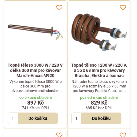
Topné těleso 3000 W / 220 V,
Topné těleso 1200 W / 220 V,
délka 360 mm pro kávovar
ø 55 x 68 mm pro kávovary
Marcfi-Ancas M920
Brasilia, Elektra a Isomac
Výkonné topné těleso 3000 W o
Náhradní topné těleso s výkonem
délce 360 mm pro
1200 W a rozměry ø 55 x 68 mm
dvouskupinové profesionální
pro kávovary Brasilia Club, Lady,
kávovary. Plně kompatibilní s
Elektra Mini-Verticale a Isomac
do 5 kusů skladem
poslední kus skladem
modelem Marcfi-Ancas M920.
Maverick či Venus.
897 Kč
829 Kč
741 Kč
bez DPH
685 Kč
bez DPH
Do košíku
Do košíku