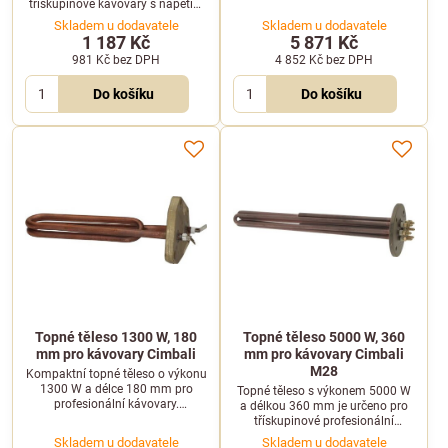
kompatibilní s vybranými modely
třískupinové kávovary s napětím
řady Cimbali M100 a M39.
230/240 V. Je plně kompatibilní s
Skladem u dodavatele
Skladem u dodavatele
vybranými modely značek
1 187 Kč
5 871 Kč
Orchestrale a Wega.
981 Kč
bez DPH
4 852 Kč
bez DPH
Do košíku
Do košíku
Topné těleso 1300 W, 180
Topné těleso 5000 W, 360
mm pro kávovary Cimbali
mm pro kávovary Cimbali
M28
Kompaktní topné těleso o výkonu
1300 W a délce 180 mm pro
Topné těleso s výkonem 5000 W
profesionální kávovary.
a délkou 360 mm je určeno pro
Kompatibilní s modely Cimbali
třískupinové profesionální
Junior a M28.
kávovary. Je plně kompatibilní s
Skladem u dodavatele
Skladem u dodavatele