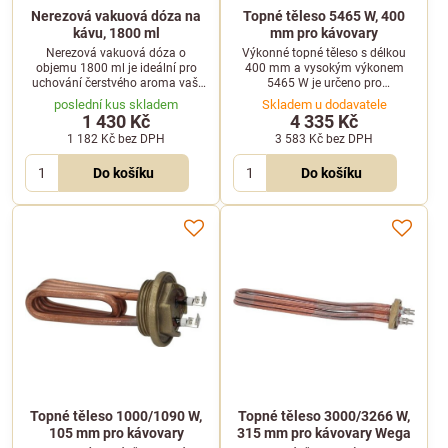
Nerezová vakuová dóza na
Topné těleso 5465 W, 400
kávu, 1800 ml
mm pro kávovary
Nerezová vakuová dóza o
Výkonné topné těleso s délkou
objemu 1800 ml je ideální pro
400 mm a vysokým výkonem
uchování čerstvého aroma vaší
5465 W je určeno pro
kávy. Díky spolehlivému těsnění
profesionální kávovary pracující s
poslední kus skladem
Skladem u dodavatele
účinně brání přístupu vzduchu a
napětím 230 V.
1 430 Kč
4 335 Kč
nežádoucí oxidaci kávových zrn.
1 182 Kč
bez DPH
3 583 Kč
bez DPH
Do košíku
Do košíku
Topné těleso 1000/1090 W,
Topné těleso 3000/3266 W,
105 mm pro kávovary
315 mm pro kávovary Wega