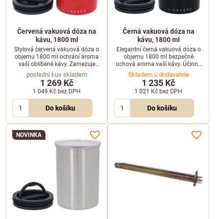
Červená vakuová dóza na
Černá vakuová dóza na
kávu, 1800 ml
kávu, 1800 ml
Stylová červená vakuová dóza o
Elegantní černá vakuová dóza o
objemu 1800 ml ochrání aroma
objemu 1800 ml bezpečně
vaší oblíbené kávy. Zamezuje
uchová aroma vaší kávy. Účinně
přístupu vzduchu a spolehlivě
zabraňuje přístupu vzduchu a
poslední kus skladem
Skladem u dodavatele
brání oxidaci zrn.
chrání kávová zrna před oxidací.
1 269 Kč
1 235 Kč
1 049 Kč
bez DPH
1 021 Kč
bez DPH
Do košíku
Do košíku
NOVINKA