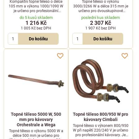
Kompaktní topné těleso o délce
Topné těleso o výkonu
105 mm a výkonu 1000/1090 W
3000/3266 W a délce 315 mm je
je určeno pro profesionální
určeno pro dvouskupinové
kávovary. Vhodné pro napájení
kávovary. Je kompatibilní s
do 5 kusů skladem
poslední kus skladem
230/240 V.
modely Wega Orion a Start.
1 216 Kč
2 307 Kč
1 005 Kč
bez DPH
1 907 Kč
bez DPH
Do košíku
Do košíku
Topné těleso 5000 W, 500
Topné těleso 800/950 W pro
mm pro kávovary
kávovary Cimbali
Orchestrale a Wega
Topné těleso s výkonem 800/950
W při napětí 220/240 V je určeno
Topné těleso o výkonu 5000 W a
pro profesionální kávovary. Je
délce 500 mm je určeno pro