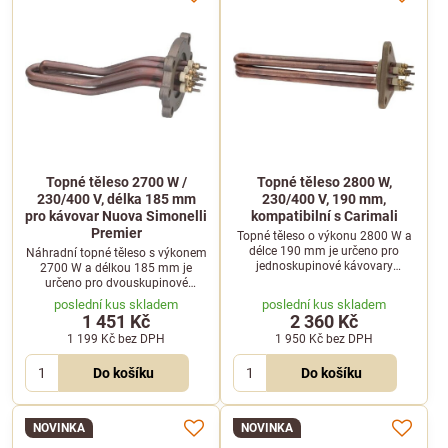
Topné těleso 2700 W /
Topné těleso 2800 W,
230/400 V, délka 185 mm
230/400 V, 190 mm,
pro kávovar Nuova Simonelli
kompatibilní s Carimali
Premier
Topné těleso o výkonu 2800 W a
délce 190 mm je určeno pro
Náhradní topné těleso s výkonem
jednoskupinové kávovary
2700 W a délkou 185 mm je
Carimali. Pracuje s napětím
určeno pro dvouskupinové
230/400 V.
profesionální kávovary.
poslední kus skladem
poslední kus skladem
Kompatibilní s modely Nuova
1 451 Kč
2 360 Kč
Simonelli Premier.
1 199 Kč
bez DPH
1 950 Kč
bez DPH
Do košíku
Do košíku
NOVINKA
NOVINKA