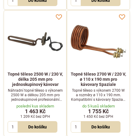
Do košíku
Do košíku
Topné těleso 2500 W / 230 V,
Topné těleso 2700 W / 220 V,
délka 205 mm pro
ø 110 x 190 mm pro
jednoskupinový kávovar
kávovary Spaziale
Náhradní topné těleso s výkonem
Topné těleso s výkonem 2700 W
2500 W a délkou 205 mm pro
a rozměry ø 110 x 190 mm.
jednoskupinové profesionální
Kompatibilní s kávovary Spaziale
kávovary. Zajišťuje rychlý a
S9, S9-Compact, S9-DSP, Spazio a
poslední kus skladem
do 5 kusů skladem
spolehlivý ohřev vody.
Vittoria.
1 463 Kč
1 755 Kč
1 209 Kč
bez DPH
1 450 Kč
bez DPH
Do košíku
Do košíku