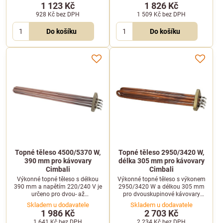
modelem Cimbali M28.
1 123 Kč
1 826 Kč
928 Kč
bez DPH
1 509 Kč
bez DPH
Do košíku
Do košíku
Topné těleso 4500/5370 W,
Topné těleso 2950/3420 W,
390 mm pro kávovary
délka 305 mm pro kávovary
Cimbali
Cimbali
Výkonné topné těleso s délkou
Výkonné topné těleso s výkonem
390 mm a napětím 220/240 V je
2950/3420 W a délkou 305 mm
určeno pro dvou- až
pro dvouskupinové kávovary
čtyřskupinové profesionální
Cimbali. Kompatibilní s modely
Skladem u dodavatele
Skladem u dodavatele
kávovary. Je kompatibilní s
M20, M21, M22, M24, M27, M28 a
1 986 Kč
2 703 Kč
vybranými modely značky
dalšími.
1 641 Kč
bez DPH
2 234 Kč
bez DPH