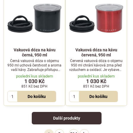
Vakuová dóza na kávu
Vakuová dóza na kávu
černá, 950 ml
červená, 950 ml
Černá vakuová dóza o objemu
Červená vakuová dóza o objemu
950 ml uchová čerstvost a aroma
950 ml chrání kávová zrna před
vaší kávy. Zabraňuje přístupu
vzduchem a oxidací. Je vybavena
vzduchu, disponuje těsnicí zátkou
plastovou zátkou s ventilem,
poslední kus skladem
poslední kus skladem
s ventilem a protiskluzovým
těsněním a protiskluzovým
1 030 Kč
1 030 Kč
dnem.
dnem.
851 Kč
bez DPH
851 Kč
bez DPH
Do košíku
Do košíku
Další produkty