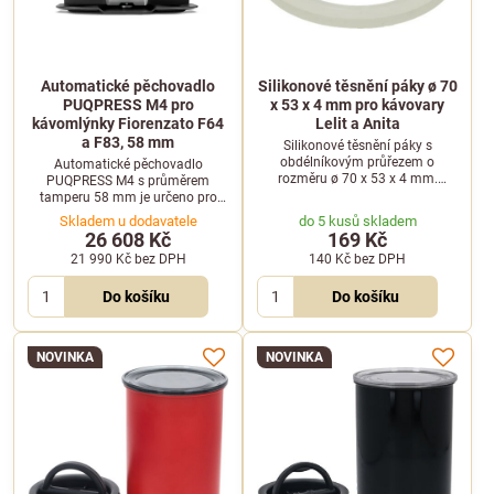
Automatické pěchovadlo
Silikonové těsnění páky ø 70
PUQPRESS M4 pro
x 53 x 4 mm pro kávovary
kávomlýnky Fiorenzato F64
Lelit a Anita
a F83, 58 mm
Silikonové těsnění páky s
obdélníkovým průřezem o
Automatické pěchovadlo
rozměru ø 70 x 53 x 4 mm.
PUQPRESS M4 s průměrem
Kompatibilní s vybranými
tamperu 58 mm je určeno pro
kávovary Lelit PL041 a Anita.
mlýnky Fiorenzato F64 a F83.
Skladem u dodavatele
do 5 kusů skladem
Nabízí přesné nastavení tlaku od
26 608 Kč
169 Kč
5 do 30 kg.
21 990 Kč
bez DPH
140 Kč
bez DPH
Do košíku
Do košíku
NOVINKA
NOVINKA