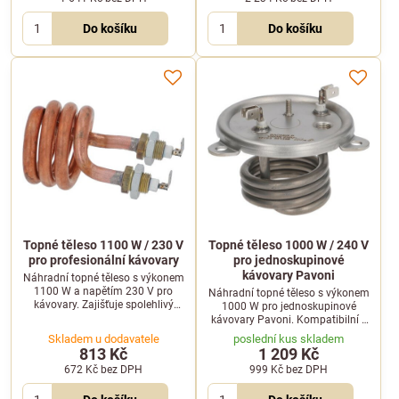
Cimbali.
Do košíku
Do košíku
Topné těleso 1100 W / 230 V
Topné těleso 1000 W / 240 V
pro profesionální kávovary
pro jednoskupinové
kávovary Pavoni
Náhradní topné těleso s výkonem
1100 W a napětím 230 V pro
Náhradní topné těleso s výkonem
kávovary. Zajišťuje spolehlivý
1000 W pro jednoskupinové
ohřev vody v bojleru.
kávovary Pavoni. Kompatibilní s
modely Europiccola, Professional,
Skladem u dodavatele
poslední kus skladem
Stradivari, Esperto a dalšími.
813 Kč
1 209 Kč
672 Kč
bez DPH
999 Kč
bez DPH