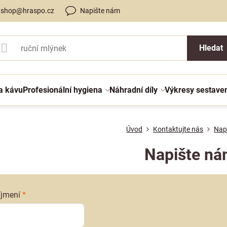
shop@hraspo.cz
Napište nám
Hledat
a kávu
Profesionální hygiena
Náhradní díly
Výkresy sestave
Úvod
Kontaktujte nás
Nap
Napište n
íjmení
*