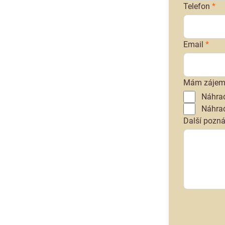
Telefon
*
Email
*
Mám zájem
Náhrad
Náhrad
Další poz