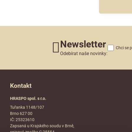
Newsletter
Chci se 
Odebírat naše novinky:
Kontakt
HRASPO spol. s r.o.
Tuřanka 1148/107
Brno 627 00
IČ: 25323610
Zapsaná u Krajského soudu v Brně,
spisová značka C 25554