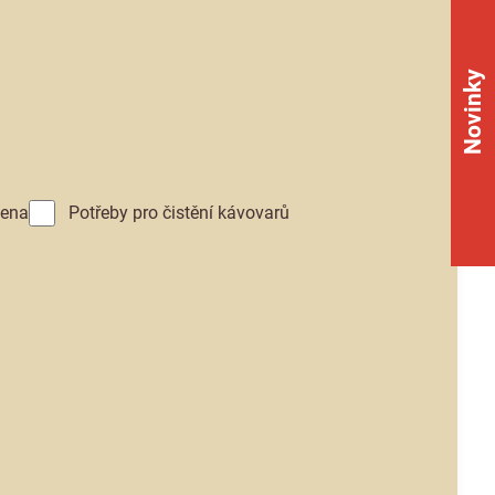
Novinky
iena
Potřeby pro čistění kávovarů