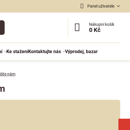
Panel uživatele
Nákupní košík
0 Kč
ní
Ke stažení
Kontaktujte nás
Výprodej, bazar
ište nám
ám