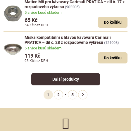
Matice M8 pro kávovary Carimali PRATICA – díl č. 17 z
rozpadového výkresu
(902206)
5 a více kusů skladem
65 Kč
Do košíku
54 Kč
bez DPH
Miska kompatibilní s hlavou kávovaru Carimali
PRATICA – díl č. 28 z rozpadového výkresu
(121008)
5 a více kusů skladem
119 Kč
Do košíku
98 Kč
bez DPH
Další produkty
1
2
5