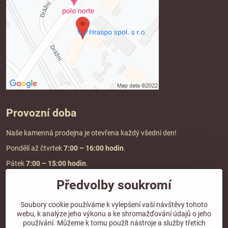
Provozní doba
Naše kamenná prodejna je otevřena každý všední den!
Pondělí až čtvrtek
7:00
– 16:00 hodin
.
Pátek
7:00 – 15:00 hodin
.
Předvolby soukromí
Doprava a platba
Soubory cookie používáme k vylepšení vaší návštěvy tohoto
webu, k analýze jeho výkonu a ke shromažďování údajů o jeho
DOPRAVA ZDARMA
používání. Můžeme k tomu použít nástroje a služby třetích