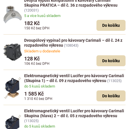
Dvojitá výpusť kompatibilní s kávovary Carimali
Skupina PRATICA – díl č. 36 z rozpadového výkresu
(120031)
5 a více kusů skladem
182 Kč
Do košíku
150 Kč
bez DPH
Dvoupólový vypínač pro kávovary Carimali – díl č. 24 z
rozpadového výkresu
(108043)
Skladem u dodavatele
128 Kč
Do košíku
106 Kč
bez DPH
Elektromagnetický ventil Lucifer pro kávovary Carimali
(Skupina 1) – díl č. 09 z rozpadového výkresu
(113025)
do 5 kusů skladem
1 585 Kč
Do košíku
1 310 Kč
bez DPH
Elektromagnetický ventil Lucifer pro kávovary Carimali
Skupina (hlava) 2 – díl č. 05 z rozpadového výkresu
(113025)
do 5 kusů skladem