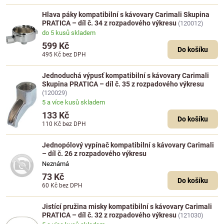
Hlava páky kompatibilní s kávovary Carimali Skupina
PRATICA – díl č. 34 z rozpadového výkresu
(120012)
do 5 kusů skladem
599 Kč
Do košíku
495 Kč
bez DPH
Jednoduchá výpusť kompatibilní s kávovary Carimali
Skupina PRATICA – díl č. 35 z rozpadového výkresu
(120029)
5 a více kusů skladem
133 Kč
Do košíku
110 Kč
bez DPH
Jednopólový vypínač kompatibilní s kávovary Carimali
– díl č. 26 z rozpadového výkresu
Neznámá
73 Kč
Do košíku
60 Kč
bez DPH
Jistící pružina misky kompatibilní s kávovary Carimali
PRATICA – díl č. 32 z rozpadového výkresu
(121030)