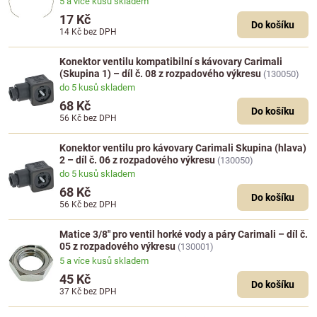
5 a více kusů skladem
17 Kč
Do košíku
14 Kč
bez DPH
Konektor ventilu kompatibilní s kávovary Carimali
(Skupina 1) – díl č. 08 z rozpadového výkresu
(130050)
do 5 kusů skladem
68 Kč
Do košíku
56 Kč
bez DPH
Konektor ventilu pro kávovary Carimali Skupina (hlava)
2 – díl č. 06 z rozpadového výkresu
(130050)
do 5 kusů skladem
68 Kč
Do košíku
56 Kč
bez DPH
Matice 3/8" pro ventil horké vody a páry Carimali – díl č.
05 z rozpadového výkresu
(130001)
5 a více kusů skladem
45 Kč
Do košíku
37 Kč
bez DPH