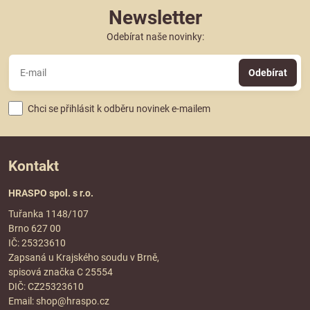
Newsletter
Odebírat naše novinky:
Odebírat
Chci se přihlásit k odběru novinek e-mailem
Kontakt
HRASPO spol. s r.o.
Tuřanka 1148/107
Brno 627 00
IČ: 25323610
Zapsaná u Krajského soudu v Brně,
spisová značka C 25554
DIČ: CZ25323610
Email:
shop@hraspo.cz