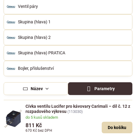
Ventil páry
Skupina (hlava) 1
Skupina (hlava) 2
Skupina (hlava) PRATICA
Bojler, příslušenství
Název
Parametry
Cívka ventilu Lucifer pro kávovary Carimali – díl č. 12 z
rozpadového výkresu
(113030)
do 5 kusů skladem
811 Kč
Do košíku
670 Kč
bez DPH