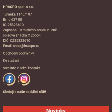
HRASPO spol. s r.o.
Tuřanka 1148/107
Brno 627 00
IČ: 25323610
Zapsaná u Krajského soudu v Brně,
spisová značka C 25554
DIČ: CZ25323610
Email:
shop@hraspo.cz
Obchodní podmínky
Ke stažení
Více info v sekci
kontakt
Sledujte naše sociální sítě!
Novinky