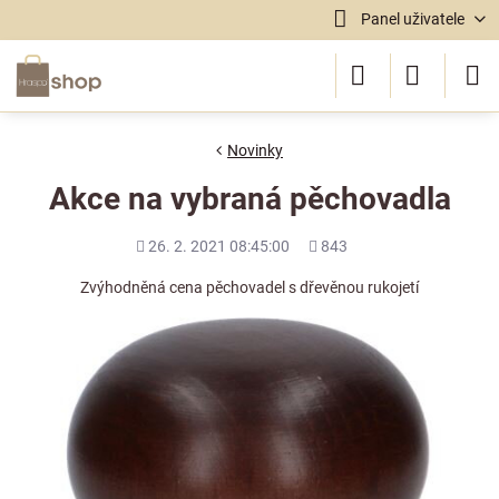
Panel uživatele
Novinky
Akce na vybraná pěchovadla
Přidáno
Počet
26. 2. 2021 08:45:00
843
shlédnutí
Zvýhodněná cena pěchovadel s dřevěnou rukojetí