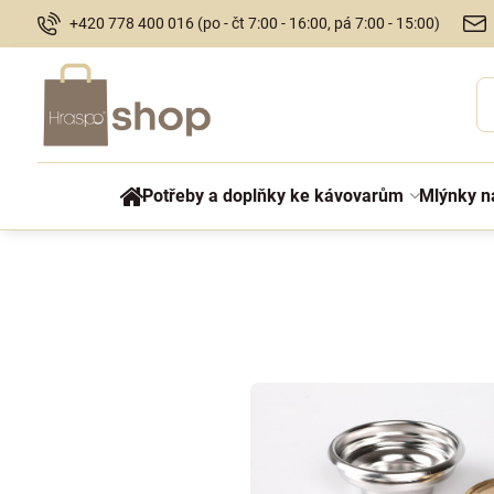
+420 778 400 016 (po - čt 7:00 - 16:00, pá 7:00 - 15:00)
Potřeby a doplňky ke kávovarům
Mlýnky n