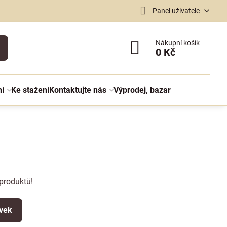
Panel uživatele
Nákupní košík
0 Kč
ní
Ke stažení
Kontaktujte nás
Výprodej, bazar
produktů!
ěvek