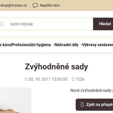
shop@hraspo.cz
Napište nám
Hledat
a kávu
Profesionální hygiena
Náhradní díly
Výkresy sestave
Zvýhodněné sady
Přidáno
Počet
30. 10. 2017 15:00:00
1226
shlédnutí
Nově zvýhodněné sady 
Zpět na přísp