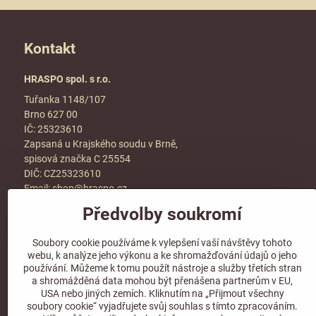
Kontakt
HRASPO spol. s r.o.
Tuřanka 1148/107
Brno 627 00
IČ: 25323610
Zapsaná u Krajského soudu v Brně,
spisová značka C 25554
DIČ: CZ25323610
Email:
shop@hraspo.cz
Předvolby soukromí
Obchodní podmínky
Ke stažení
Soubory cookie používáme k vylepšení vaší návštěvy tohoto
Více info v sekci
kontakt
webu, k analýze jeho výkonu a ke shromažďování údajů o jeho
používání. Můžeme k tomu použít nástroje a služby třetích stran
a shromážděná data mohou být přenášena partnerům v EU,
USA nebo jiných zemích. Kliknutím na „Přijmout všechny
soubory cookie“ vyjadřujete svůj souhlas s tímto zpracováním.