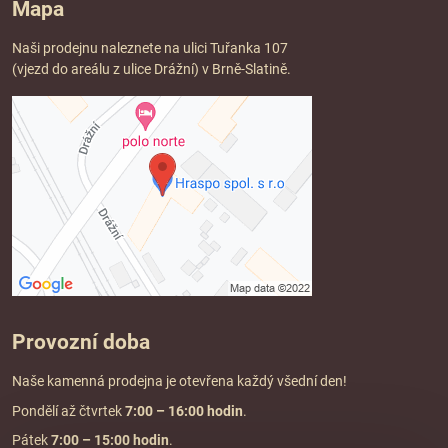
Mapa
Naši prodejnu naleznete na ulici Tuřanka 107
(vjezd do areálu z ulice Drážní) v Brně-Slatině.
Provozní doba
Naše kamenná prodejna je otevřena každý všední den!
Pondělí až čtvrtek
7:00
– 16:00 hodin
.
Pátek
7:00 – 15:00 hodin
.