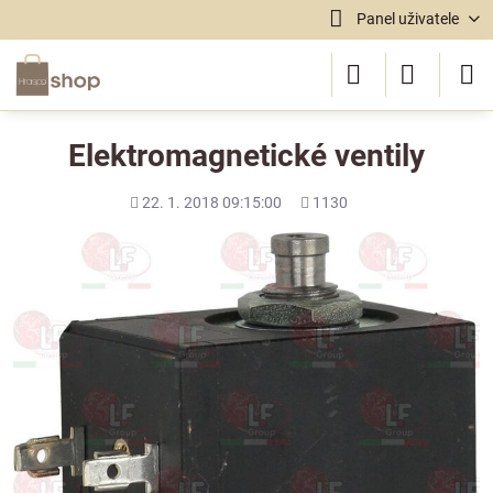
Panel uživatele
Elektromagnetické ventily
Přidáno
Počet
22. 1. 2018 09:15:00
1130
shlédnutí