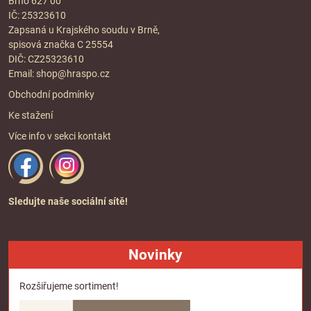
Brno 627 00
IČ: 25323610
Zapsaná u Krajského soudu v Brně,
spisová značka C 25554
DIČ: CZ25323610
Email:
shop@hraspo.cz
Obchodní podmínky
Ke stažení
Více info v sekci
kontakt
Sledujte naše sociální sítě!
Novinky
Rozšiřujeme sortiment!