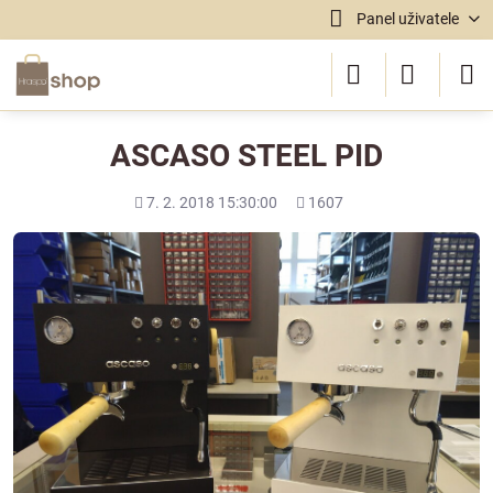
Panel uživatele
ASCASO STEEL PID
Přidáno
Počet
7. 2. 2018 15:30:00
1607
shlédnutí