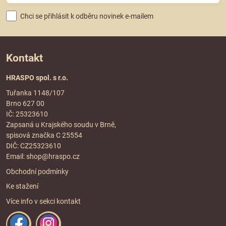
Chci se přihlásit k odběru novinek e-mailem
Kontakt
HRASPO spol. s r.o.
Tuřanka 1148/107
Brno 627 00
IČ: 25323610
Zapsaná u Krajského soudu v Brně,
spisová značka C 25554
DIČ: CZ25323610
Email:
shop@hraspo.cz
Obchodní podmínky
Ke stažení
Více info v sekci
kontakt