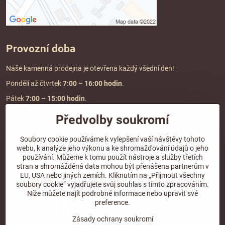
Provozní doba
Naše kamenná prodejna je otevřena každý všední den!
Pondělí až čtvrtek
7:00
– 16:00 hodin
.
Pátek
7:00 – 15:00 hodin
.
Předvolby soukromí
Doprava a platba
Soubory cookie používáme k vylepšení vaší návštěvy tohoto
webu, k analýze jeho výkonu a ke shromažďování údajů o jeho
DOPRAVA ZDARMA
používání. Můžeme k tomu použít nástroje a služby třetích
při objednávce nad
2000 Kč vč. DPH.
stran a shromážděná data mohou být přenášena partnerům v
EU, USA nebo jiných zemích. Kliknutím na „Přijmout všechny
*Nevztahuje se na paletovou přepravu.
soubory cookie“ vyjadřujete svůj souhlas s tímto zpracováním.
Níže můžete najít podrobné informace nebo upravit své
preference.
Zásady ochrany soukromí