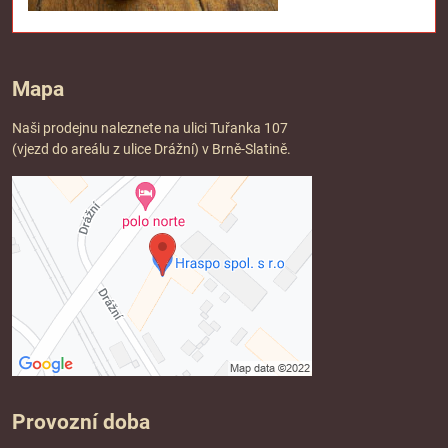
Mapa
Naši prodejnu naleznete na ulici Tuřanka 107
(vjezd do areálu z ulice Drážní) v Brně-Slatině.
Provozní doba