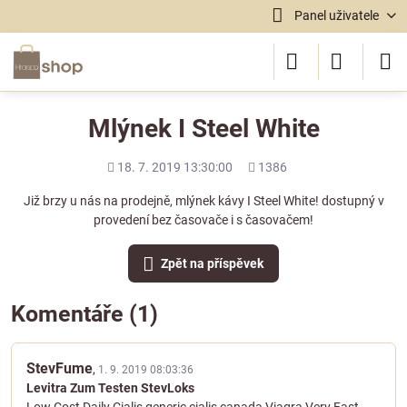
Panel uživatele
Mlýnek I Steel White
Přidáno
Počet
18. 7. 2019 13:30:00
1386
shlédnutí
Již brzy u nás na prodejně, mlýnek kávy I Steel White! dostupný v
provedení bez časovače i s časovačem!
Zpět na příspěvek
Komentáře (1)
StevFume
,
1. 9. 2019 08:03:36
Levitra Zum Testen StevLoks