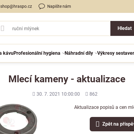
shop@hraspo.cz
Napište nám
Hledat
a kávu
Profesionální hygiena
Náhradní díly
Výkresy sestave
Mlecí kameny - aktualizace
Přidáno
Počet
30. 7. 2021 10:00:00
862
shlédnutí
Aktualizace popisů a cen m
Zpět na přísp