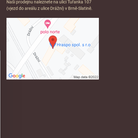
Naši prodejnu naleznete na ulici Tuřanka 107
(vjezd do areálu z ulice Drážní) v Brně-Slatině.