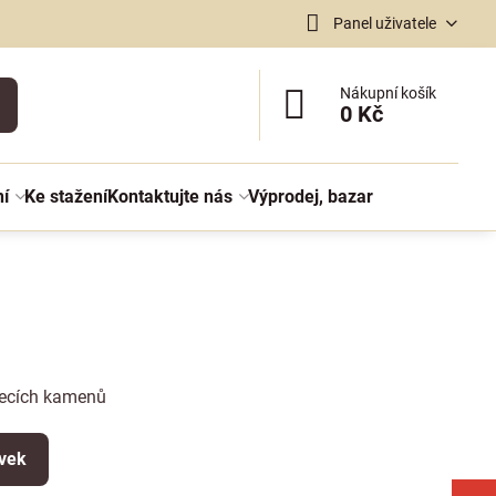
Panel uživatele
Nákupní košík
0 Kč
ní
Ke stažení
Kontaktujte nás
Výprodej, bazar
lecích kamenů
ěvek