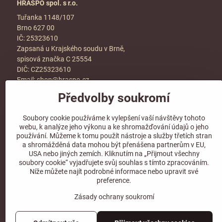
HRASPO spol. s r.o.
Tuřanka 1148/107
Brno 627 00
IČ: 25323610
Zapsaná u Krajského soudu v Brně,
spisová značka C 25554
DIČ: CZ25323610
Email:
shop@hraspo.cz
Předvolby soukromí
Obchodní podmínky
Ke stažení
Soubory cookie používáme k vylepšení vaší návštěvy tohoto
Více info v sekci
kontakt
webu, k analýze jeho výkonu a ke shromažďování údajů o jeho
používání. Můžeme k tomu použít nástroje a služby třetích stran
a shromážděná data mohou být přenášena partnerům v EU,
USA nebo jiných zemích. Kliknutím na „Přijmout všechny
soubory cookie“ vyjadřujete svůj souhlas s tímto zpracováním.
Sledujte naše sociální sítě!
Níže můžete najít podrobné informace nebo upravit své
preference.
Zásady ochrany soukromí