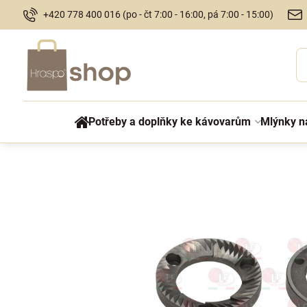
+420 778 400 016 (po - čt 7:00 - 16:00, pá 7:00 - 15:00)
Potřeby a doplňky ke kávovarům
Mlýnky n