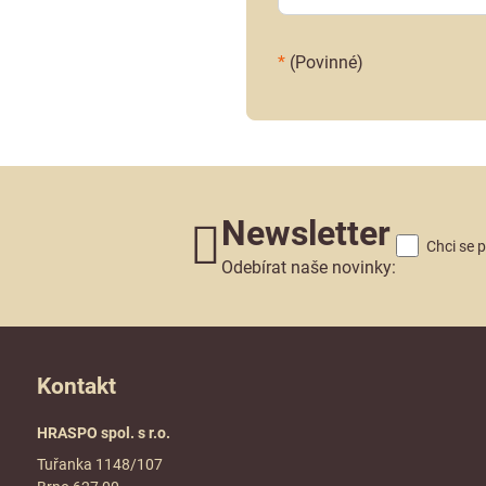
*
(Povinné)
Newsletter
Chci se 
Odebírat naše novinky:
Kontakt
HRASPO spol. s r.o.
Tuřanka 1148/107