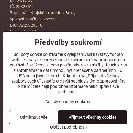
Brno 627 00
IČ: 25323610
Zapsaná u Krajského soudu v Brně,
spisová značka C 25554
DIČ: CZ25323610
Email:
shop@hraspo.cz
Předvolby soukromí
Obchodní podmínky
Ke stažení
Soubory cookie používáme k vylepšení vaší návštěvy tohoto
Více info v sekci
kontakt
webu, k analýze jeho výkonu a ke shromažďování údajů o jeho
používání. Můžeme k tomu použít nástroje a služby třetích stran
a shromážděná data mohou být přenášena partnerům v EU,
USA nebo jiných zemích. Kliknutím na „Přijmout všechny
soubory cookie“ vyjadřujete svůj souhlas s tímto zpracováním.
Sledujte naše sociální sítě!
Níže můžete najít podrobné informace nebo upravit své
preference.
Zásady ochrany soukromí
Odmítnout vše
Přijmout všechny cookies
Ukázat podrobnosti