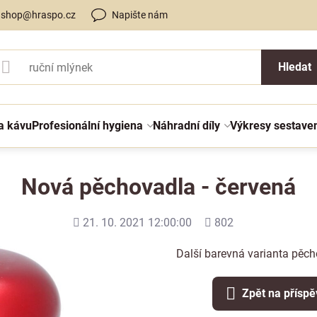
shop@hraspo.cz
Napište nám
Hledat
a kávu
Profesionální hygiena
Náhradní díly
Výkresy sestave
Nová pěchovadla - červená
Přidáno
Počet
21. 10. 2021 12:00:00
802
shlédnutí
Další barevná varianta pěch
Zpět na přísp