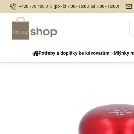
+420 778 400 016 (po - čt 7:00 - 16:00, pá 7:00 - 15:00)
Potřeby a doplňky ke kávovarům
Mlýnky n