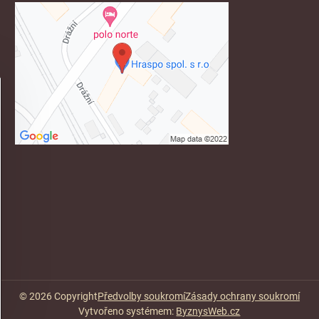
©
2026
Copyright
Předvolby soukromí
Zásady ochrany soukromí
Vytvořeno systémem:
ByznysWeb.cz