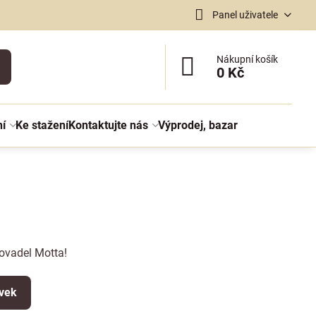
Panel uživatele
Nákupní košík
0 Kč
ní
Ke stažení
Kontaktujte nás
Výprodej, bazar
ovadel Motta!
ěvek