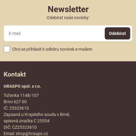
Newsletter
Odebírat naše novinky:
Odebírat
Chci se přihlásit k odběru novinek e-mailem
Kontakt
HRASPO spol. s r.o.
Tuřanka 1148/107
Brno 627 00
IČ: 25323610
Zapsaná u Krajského soudu v Brně,
spisová značka C 25554
DIČ: CZ25323610
Email:
shop@hraspo.cz