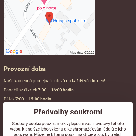
Provozní doba
Naše kamenná prodejna je otevřena každý všední den!
Pondělí až čtvrtek
7:00
– 16:00 hodin
.
Pátek
7:00 – 15:00 hodin
.
Předvolby soukromí
Doprava a platba
Soubory cookie používáme k vylepšení vaší návštěvy tohoto
webu, k analýze jeho výkonu a ke shromažďování údajů o jeho
DOPRAVA ZDARMA
používání. Můžeme k tomu použít nástroje a služby třetích