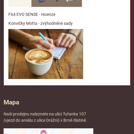
F64 EVO SENSE - recenze
Konvičky Motta - zvýhodněné sady
Mapa
Naši prodejnu naleznete na ulici Tuřanka 107
(vjezd do areálu z ulice Drážní) v Brně-Slatině.