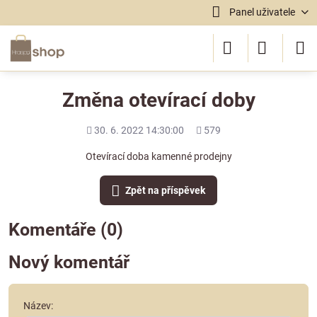
Panel uživatele
Změna otevírací doby
Přidáno
Počet
30. 6. 2022 14:30:00
579
shlédnutí
Otevírací doba kamenné prodejny
Zpět na příspěvek
Komentáře (0)
Nový komentář
Název: