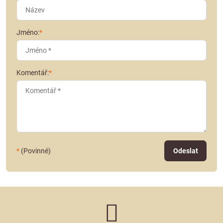
Jméno:
*
Komentář:
*
*
(Povinné)
Odeslat