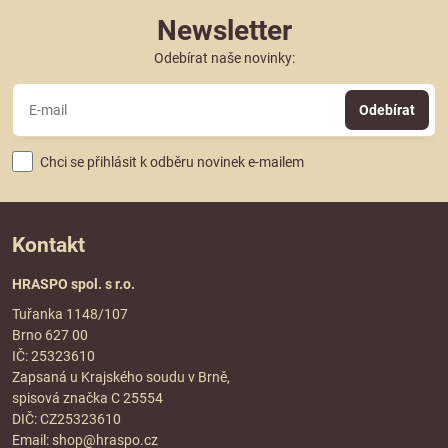
Newsletter
Odebírat naše novinky:
Odebírat
Chci se přihlásit k odběru novinek e-mailem
Kontakt
HRASPO spol. s r.o.
Tuřanka 1148/107
Brno 627 00
IČ: 25323610
Zapsaná u Krajského soudu v Brně,
spisová značka C 25554
DIČ: CZ25323610
Email:
shop@hraspo.cz