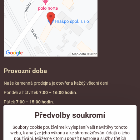
Provozní doba
Naše kamenná prodejna je otevřena každý všední den!
Pondělí až čtvrtek
7:00
– 16:00 hodin
.
Pátek
7:00 – 15:00 hodin
.
Předvolby soukromí
Doprava a platba
Soubory cookie používáme k vylepšení vaší návštěvy tohoto
webu, k analýze jeho výkonu a ke shromažďování údajů o jeho
DOPRAVA ZDARMA
používání. Můžeme k tomu použít nástroje a služby třetích