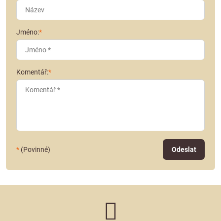
Jméno:
*
Komentář:
*
*
(Povinné)
Odeslat