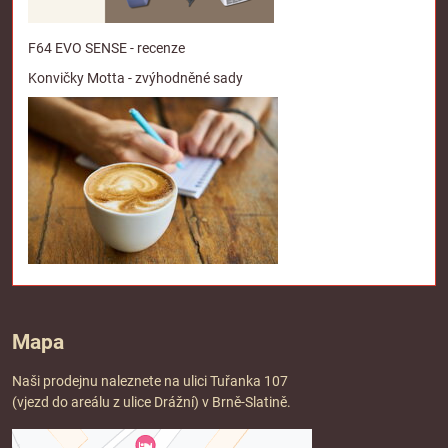
F64 EVO SENSE - recenze
Konvičky Motta - zvýhodněné sady
Mapa
Naši prodejnu naleznete na ulici Tuřanka 107
(vjezd do areálu z ulice Drážní) v Brně-Slatině.