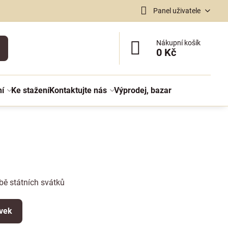
Panel uživatele
Nákupní košík
0 Kč
ní
Ke stažení
Kontaktujte nás
Výprodej, bazar
bě státních svátků
ěvek