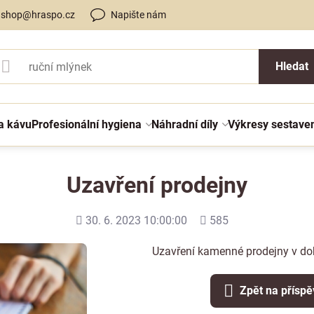
shop@hraspo.cz
Napište nám
Hledat
a kávu
Profesionální hygiena
Náhradní díly
Výkresy sestave
Uzavření prodejny
Přidáno
Počet
30. 6. 2023 10:00:00
585
shlédnutí
Uzavření kamenné prodejny v do
Zpět na přísp