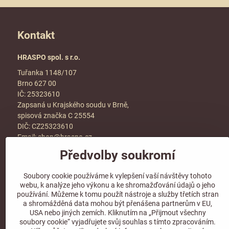
Kontakt
HRASPO spol. s r.o.
Tuřanka 1148/107
Brno 627 00
IČ: 25323610
Zapsaná u Krajského soudu v Brně,
spisová značka C 25554
DIČ: CZ25323610
Email:
shop@hraspo.cz
Předvolby soukromí
Obchodní podmínky
Ke stažení
Soubory cookie používáme k vylepšení vaší návštěvy tohoto
Více info v sekci
kontakt
webu, k analýze jeho výkonu a ke shromažďování údajů o jeho
používání. Můžeme k tomu použít nástroje a služby třetích stran
a shromážděná data mohou být přenášena partnerům v EU,
USA nebo jiných zemích. Kliknutím na „Přijmout všechny
soubory cookie“ vyjadřujete svůj souhlas s tímto zpracováním.