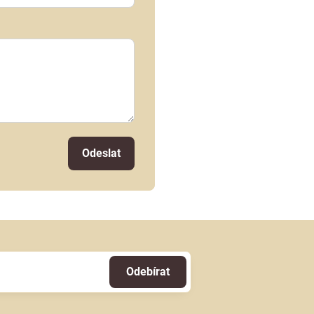
Odeslat
Odebírat