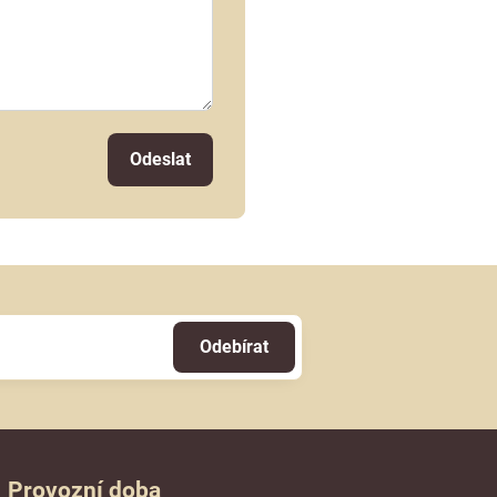
Odeslat
Odebírat
Provozní doba