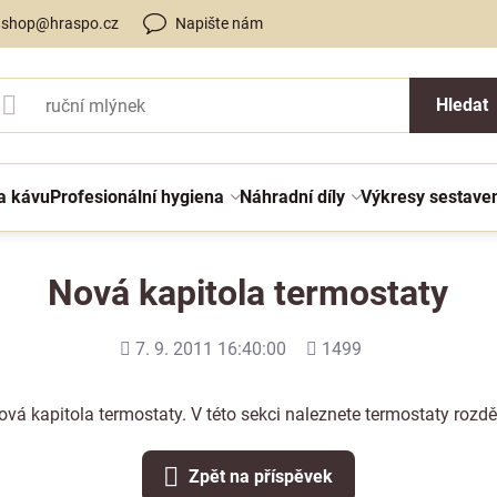
shop@hraspo.cz
Napište nám
Hledat
a kávu
Profesionální hygiena
Náhradní díly
Výkresy sestave
Nová kapitola termostaty
Přidáno
Počet
7. 9. 2011 16:40:00
1499
shlédnutí
ová kapitola
termostaty
. V této sekci naleznete termostaty rozdě
Zpět na příspěvek