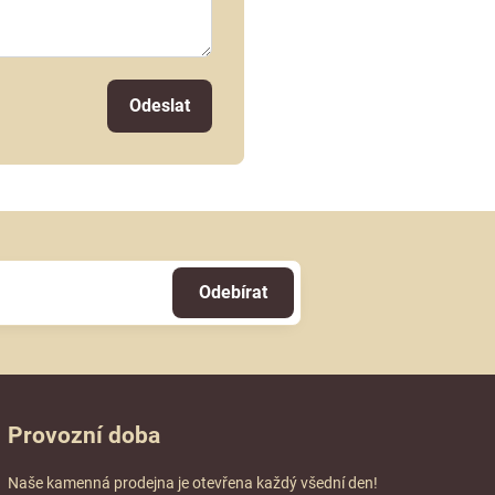
Odeslat
Odebírat
Provozní doba
Naše kamenná prodejna je otevřena každý všední den!