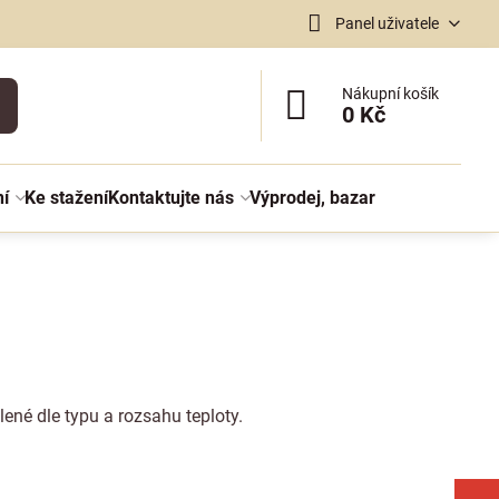
Panel uživatele
Nákupní košík
0 Kč
ní
Ke stažení
Kontaktujte nás
Výprodej, bazar
lené dle typu a rozsahu teploty.