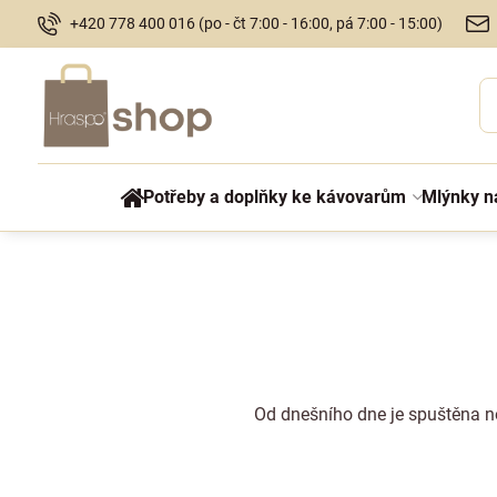
+420 778 400 016 (po - čt 7:00 - 16:00, pá 7:00 - 15:00)
Potřeby a doplňky ke kávovarům
Mlýnky n
Od dnešního dne je spuštěna n