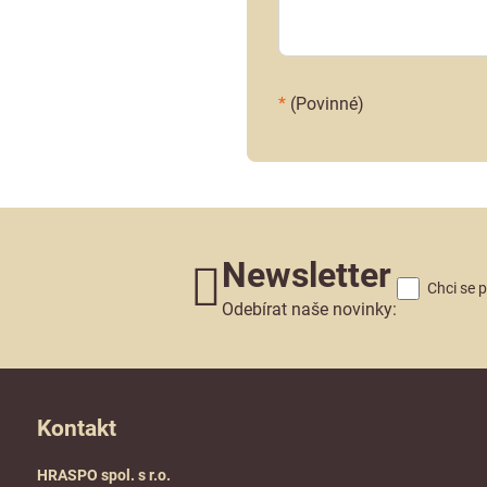
*
(Povinné)
Newsletter
Chci se 
Odebírat naše novinky:
Kontakt
HRASPO spol. s r.o.