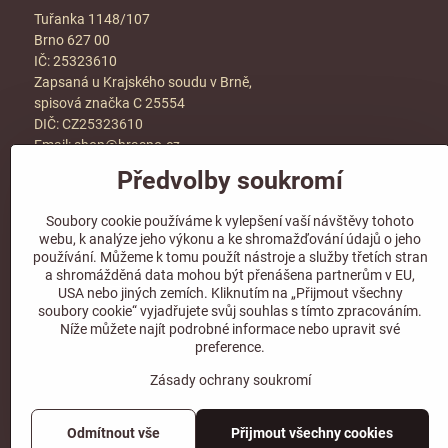
Tuřanka 1148/107
Brno 627 00
IČ: 25323610
Zapsaná u Krajského soudu v Brně,
spisová značka C 25554
DIČ: CZ25323610
Email:
shop@hraspo.cz
Předvolby soukromí
Obchodní podmínky
Ke stažení
Soubory cookie používáme k vylepšení vaší návštěvy tohoto
Více info v sekci
kontakt
webu, k analýze jeho výkonu a ke shromažďování údajů o jeho
používání. Můžeme k tomu použít nástroje a služby třetích stran
a shromážděná data mohou být přenášena partnerům v EU,
USA nebo jiných zemích. Kliknutím na „Přijmout všechny
soubory cookie“ vyjadřujete svůj souhlas s tímto zpracováním.
Sledujte naše sociální sítě!
Níže můžete najít podrobné informace nebo upravit své
preference.
Zásady ochrany soukromí
Odmítnout vše
Přijmout všechny cookies