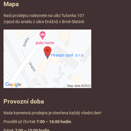
Mapa
Naši prodejnu naleznete na ulici Tuřanka 107
(vjezd do areálu z ulice Drážní) v Brně-Slatině.
Provozní doba
Naše kamenná prodejna je otevřena každý všední den!
Pondělí až čtvrtek
7:00
– 16:00 hodin
.
Pátek
7:00 – 15:00 hodin
.