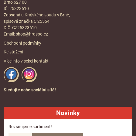
Brno 627 00
IČ: 25323610
Zapsaná u Krajského soudu v Brně,
spisová značka C 25554
DIČ: CZ25323610
Email:
shop@hraspo.cz
Obchodní podmínky
Ke stažení
Více info v sekci
kontakt
Sledujte naše sociální sítě!
Novinky
Rozšiřujeme sortiment!