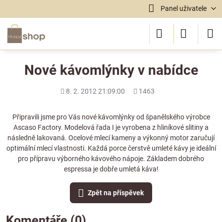
Panel uživatele
Nové kávomlýnky v nabídce
Přidáno
Počet
8. 2. 2012 21:09:00
1463
shlédnutí
Připravili jsme pro Vás nové kávomlýnky od španělského výrobce
Ascaso Factory.
Modelová řada I
je vyrobena z hliníkové slitiny a
následně lakovaná. Ocelové mlecí kameny a výkonný motor zaručují
optimální mlecí vlastnosti. Každá porce čerstvě umleté kávy je ideální
pro přípravu výborného kávového nápoje. Základem dobrého
espressa je dobře umletá káva!
Zpět na příspěvek
Komentáře (0)