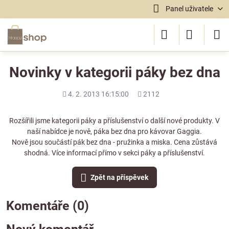
Panel uživatele
Novinky v kategorii páky bez dna
Přidáno
Počet
4. 2. 2013 16:15:00
2112
shlédnutí
Rozšířili jsme kategorii páky a příslušenství o další nové produkty. V
naší nabídce je nově, páka bez dna pro kávovar Gaggia.
Nově jsou součástí pák bez dna - pružinka a miska. Cena zůstává
shodná. Více informací přímo v sekci
páky a příslušenství
.
Zpět na příspěvek
Komentáře (0)