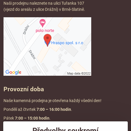
Naši prodejnu naleznete na ulici Tuřanka 107
(vjezd do areálu z ulice Drážní) v Brně-Slatině.
Provozní doba
Naše kamenná prodejna je otevřena každý všední den!
Pondělí až čtvrtek
7:00
– 16:00 hodin
.
Pátek
7:00 – 15:00 hodin
.
Předvolby soukromí