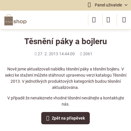
Panel uživatele
Těsnění páky a bojleru
Přidáno
Počet
27. 2. 2013 14:44:00
2061
shlédnutí
Nově jsme aktualizovali nabídku těsnění páky a těsnění bojleru. V
sekci
ke stažení
můžete stáhnout upravenou verzi katalogu Těsnění
2013. V jednotlivých produktových kategoriích budou těsnění
aktualizována.
V případě že nenaleznete vhodné těsnění neváhejte a
kontaktujte
nás
.
Zpět na příspěvek