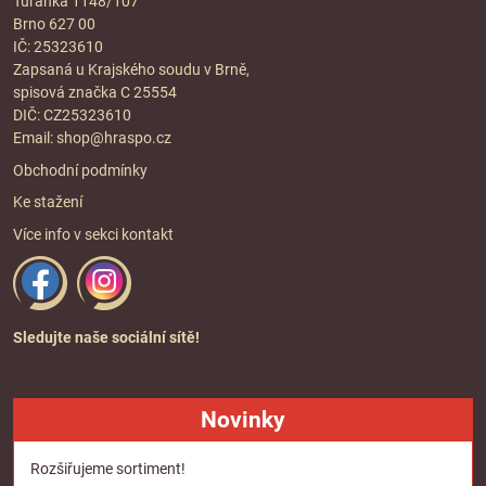
Tuřanka 1148/107
Brno 627 00
IČ: 25323610
Zapsaná u Krajského soudu v Brně,
spisová značka C 25554
DIČ: CZ25323610
Email:
shop@hraspo.cz
Obchodní podmínky
Ke stažení
Více info v sekci
kontakt
Sledujte naše sociální sítě!
Novinky
Rozšiřujeme sortiment!