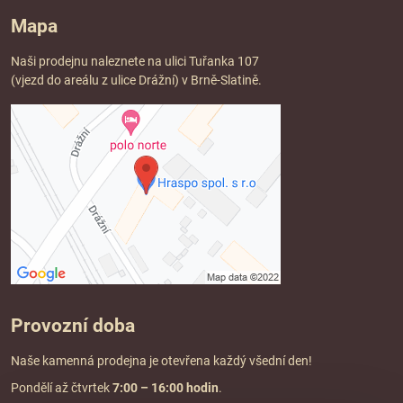
Mapa
Naši prodejnu naleznete na ulici Tuřanka 107
(vjezd do areálu z ulice Drážní) v Brně-Slatině.
Provozní doba
Naše kamenná prodejna je otevřena každý všední den!
Pondělí až čtvrtek
7:00
– 16:00 hodin
.