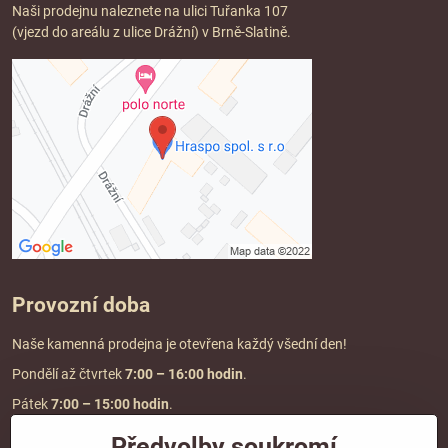
Naši prodejnu naleznete na ulici Tuřanka 107
(vjezd do areálu z ulice Drážní) v Brně-Slatině.
Provozní doba
Naše kamenná prodejna je otevřena každý všední den!
Pondělí až čtvrtek
7:00
– 16:00 hodin
.
Pátek
7:00 – 15:00 hodin
.
Předvolby soukromí