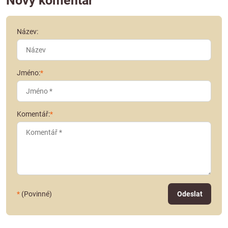
Nový komentář
Název:
Jméno:
*
Komentář:
*
*
(Povinné)
Odeslat