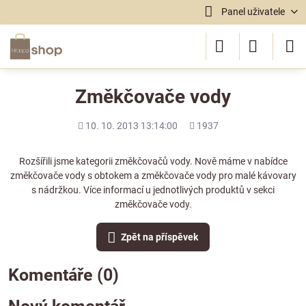
Panel uživatele
Změkčovače vody
Přidáno
Počet
10. 10. 2013 13:14:00
1937
shlédnutí
Rozšířili jsme kategorii změkčovačů vody. Nově máme v nabídce
změkčovače vody s obtokem a změkčovače vody pro malé kávovary
s nádržkou. Více informací u jednotlivých produktů v sekci
změkčovače vody.
Zpět na příspěvek
Komentáře (0)