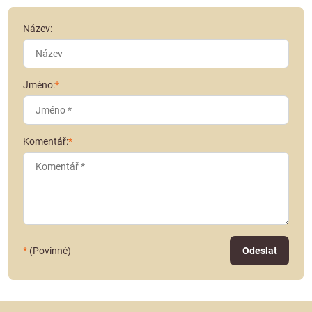
Název:
Jméno:
*
Komentář:
*
*
(Povinné)
Odeslat