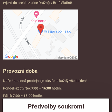
(vjezd do areálu z ulice Drážní) v Brně-Slatině.
Provozní doba
Naše kamenná prodejna je otevřena každý všední den!
Pondělí až čtvrtek
7:00
– 16:00 hodin
.
Pátek
7:00 – 15:00 hodin
.
Předvolby soukromí