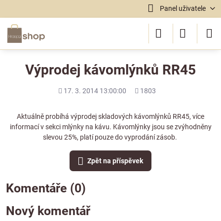
Panel uživatele
Výprodej kávomlýnků RR45
Přidáno
Počet
17. 3. 2014 13:00:00
1803
shlédnutí
Aktuálně probíhá výprodej skladových kávomlýnků RR45, více
informací v sekci
mlýnky na kávu
. Kávomlýnky jsou se zvýhodněny
slevou 25%, platí pouze do vyprodání zásob.
Zpět na příspěvek
Komentáře (0)
Nový komentář