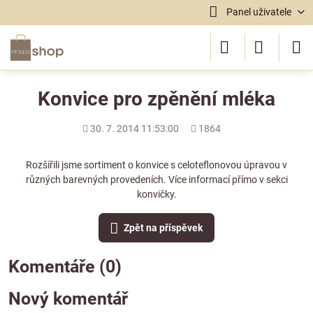
Panel uživatele
Konvice pro zpěnění mléka
Přidáno
Počet
30. 7. 2014 11:53:00
1864
shlédnutí
Rozšířili jsme sortiment o konvice s celoteflonovou úpravou v
různých barevných provedeních. Více informací přímo v sekci
konvičky.
Zpět na příspěvek
Komentáře (0)
Nový komentář