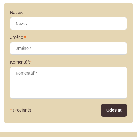
Název:
Jméno:
*
Komentář:
*
*
(Povinné)
Odeslat