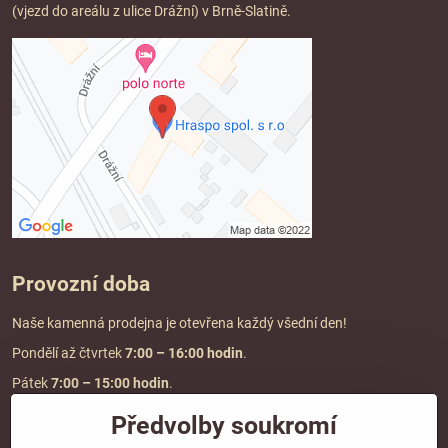
(vjezd do areálu z ulice Drážní) v Brně-Slatině.
Provozní doba
Naše kamenná prodejna je otevřena každý všední den!
Pondělí až čtvrtek
7:00
– 16:00 hodin
.
Pátek
7:00 – 15:00 hodin
.
Předvolby soukromí