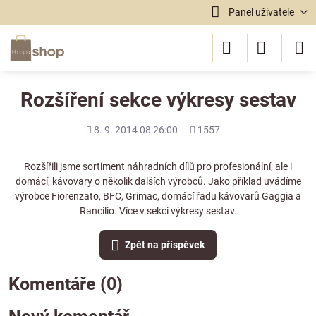
Panel uživatele
Rozšíření sekce výkresy sestav
Přidáno
Počet
8. 9. 2014 08:26:00
1557
shlédnutí
Rozšířili jsme sortiment náhradních dílů pro profesionální, ale i
domácí, kávovary o několik dalších výrobců. Jako příklad uvádíme
výrobce Fiorenzato, BFC, Grimac, domácí řadu kávovarů Gaggia a
Rancilio. Více v sekci
výkresy sestav.
Zpět na příspěvek
Komentáře (0)