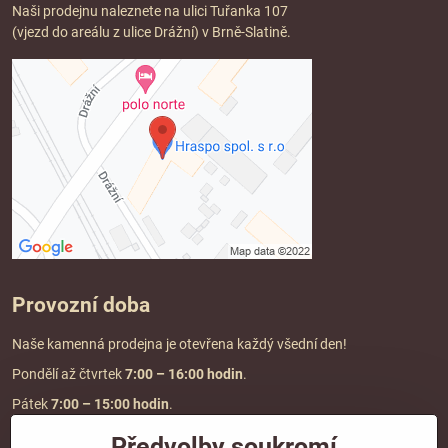
Naši prodejnu naleznete na ulici Tuřanka 107
(vjezd do areálu z ulice Drážní) v Brně-Slatině.
Provozní doba
Naše kamenná prodejna je otevřena každý všední den!
Pondělí až čtvrtek
7:00
– 16:00 hodin
.
Pátek
7:00 – 15:00 hodin
.
Předvolby soukromí