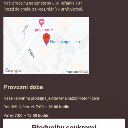
Naši prodejnu naleznete na ulici Tuřanka 107
(vjezd do areálu z ulice Drážní) v Brně-Slatině.
Provozní doba
Naše kamenná prodejna je otevřena každý všední den!
Pondělí až čtvrtek
7:00
– 16:00 hodin
.
Pátek
7:00 – 15:00 hodin
.
Předvolby soukromí