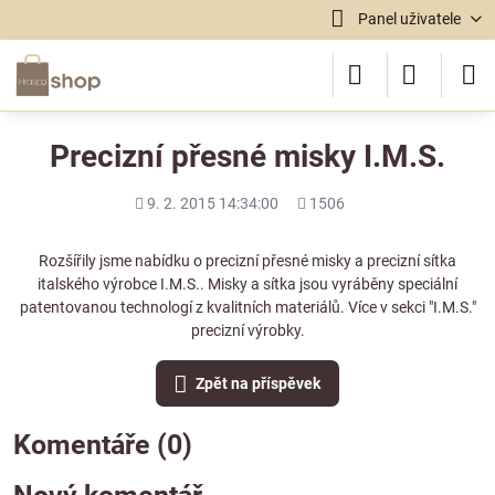
Panel uživatele
Precizní přesné misky I.M.S.
Přidáno
Počet
9. 2. 2015 14:34:00
1506
shlédnutí
Rozšířily jsme nabídku o precizní přesné misky a precizní sítka
italského výrobce I.M.S.. Misky a sítka jsou vyráběny speciální
patentovanou technologí z kvalitních materiálů. Více v sekci
"I.M.S."
precizní výrobky
.
Zpět na příspěvek
Komentáře (0)