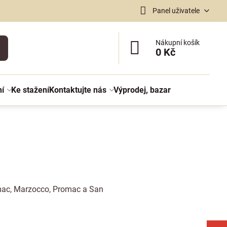
Panel uživatele
Nákupní košík
0 Kč
ní
Ke stažení
Kontaktujte nás
Výprodej, bazar
rimac, Marzocco, Promac a San