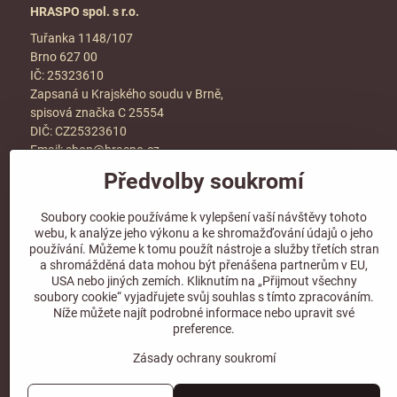
HRASPO spol. s r.o.
Tuřanka 1148/107
Brno 627 00
IČ: 25323610
Zapsaná u Krajského soudu v Brně,
spisová značka C 25554
DIČ: CZ25323610
Email:
shop@hraspo.cz
Předvolby soukromí
Obchodní podmínky
Ke stažení
Soubory cookie používáme k vylepšení vaší návštěvy tohoto
Více info v sekci
kontakt
webu, k analýze jeho výkonu a ke shromažďování údajů o jeho
používání. Můžeme k tomu použít nástroje a služby třetích stran
a shromážděná data mohou být přenášena partnerům v EU,
USA nebo jiných zemích. Kliknutím na „Přijmout všechny
soubory cookie“ vyjadřujete svůj souhlas s tímto zpracováním.
Sledujte naše sociální sítě!
Níže můžete najít podrobné informace nebo upravit své
preference.
Zásady ochrany soukromí