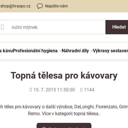
shop@hraspo.cz
Napište nám
Hledat
a kávu
Profesionální hygiena
Náhradní díly
Výkresy sestave
Topná tělesa pro kávovary
Přidáno
Počet
15. 7. 2015 11:50:00
1144
shlédnutí
ch těles pro kávovary o další výrobce, DeLonghi, Fiorenzato, G
Remo. Více v kategorii
topná tělesa.