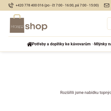
+420 778 400 016 (po - čt 7:00 - 16:00, pá 7:00 - 15:00)
Potřeby a doplňky ke kávovarům
Mlýnky n
Rozšířili jsme nabídku topný