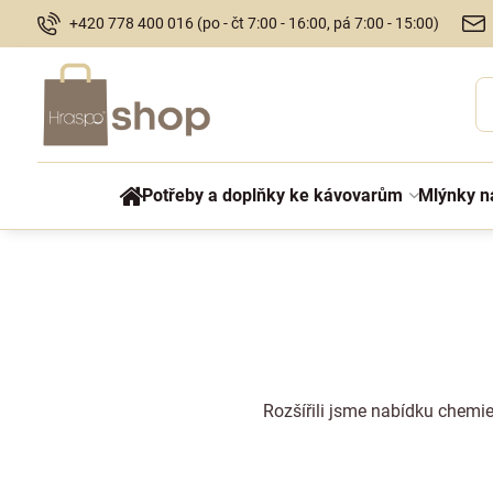
+420 778 400 016 (po - čt 7:00 - 16:00, pá 7:00 - 15:00)
Potřeby a doplňky ke kávovarům
Mlýnky n
Rozšířili jsme nabídku chemie