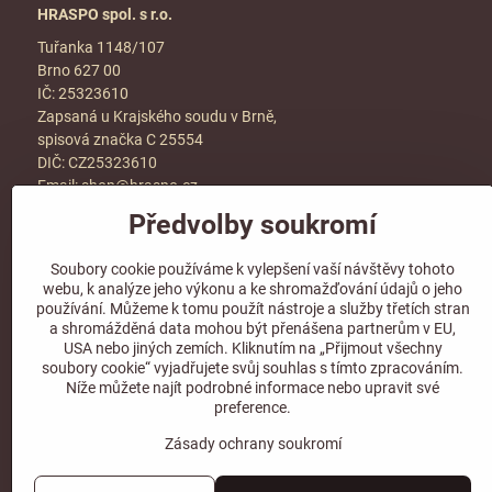
HRASPO spol. s r.o.
Tuřanka 1148/107
Brno 627 00
IČ: 25323610
Zapsaná u Krajského soudu v Brně,
spisová značka C 25554
DIČ: CZ25323610
Email:
shop@hraspo.cz
Předvolby soukromí
Obchodní podmínky
Ke stažení
Soubory cookie používáme k vylepšení vaší návštěvy tohoto
Více info v sekci
kontakt
webu, k analýze jeho výkonu a ke shromažďování údajů o jeho
používání. Můžeme k tomu použít nástroje a služby třetích stran
a shromážděná data mohou být přenášena partnerům v EU,
USA nebo jiných zemích. Kliknutím na „Přijmout všechny
soubory cookie“ vyjadřujete svůj souhlas s tímto zpracováním.
Sledujte naše sociální sítě!
Níže můžete najít podrobné informace nebo upravit své
preference.
Zásady ochrany soukromí