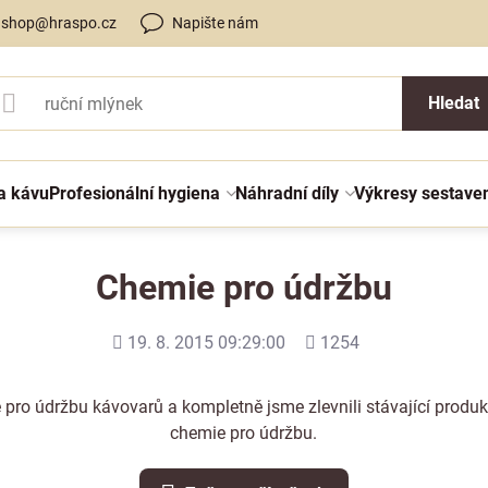
shop@hraspo.cz
Napište nám
Hledat
a kávu
Profesionální hygiena
Náhradní díly
Výkresy sestave
Chemie pro údržbu
Přidáno
Počet
19. 8. 2015 09:29:00
1254
shlédnutí
 pro údržbu kávovarů a kompletně jsme zlevnili stávající produkt
chemie pro údržbu
.