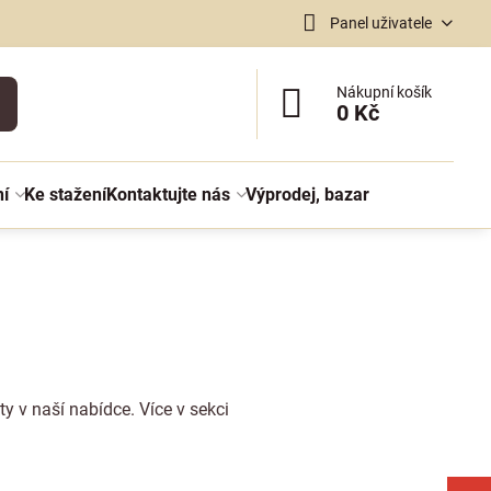
Panel uživatele
Nákupní košík
0 Kč
ní
Ke stažení
Kontaktujte nás
Výprodej, bazar
y v naší nabídce. Více v sekci