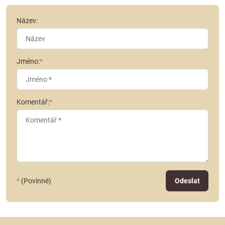
Název:
Jméno:
*
Komentář:
*
*
(Povinné)
Odeslat