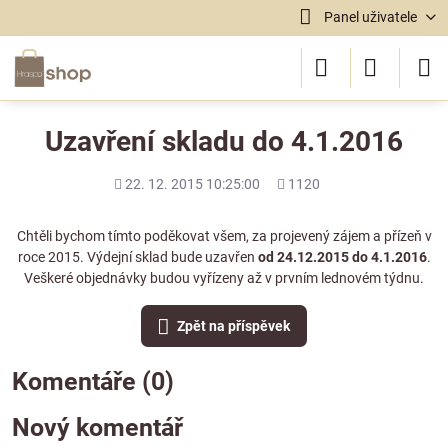
Panel uživatele
Uzavření skladu do 4.1.2016
Přidáno
Počet
22. 12. 2015 10:25:00
1120
shlédnutí
Chtěli bychom tímto poděkovat všem, za projevený zájem a přízeň v
roce 2015. Výdejní sklad bude uzavřen
od 24.12.2015 do 4.1.2016
.
Veškeré objednávky budou vyřízeny až v prvním lednovém týdnu.
Zpět na příspěvek
Komentáře (0)
Nový komentář