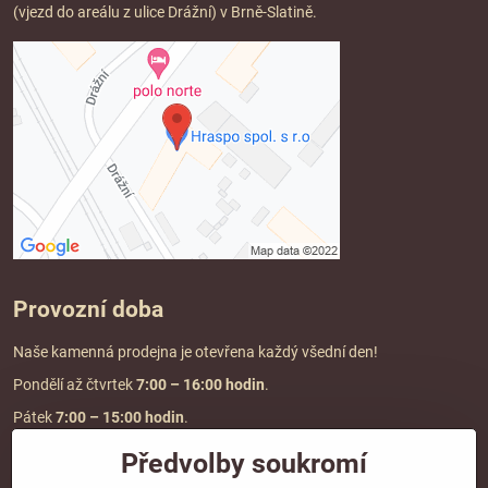
(vjezd do areálu z ulice Drážní) v Brně-Slatině.
Provozní doba
Naše kamenná prodejna je otevřena každý všední den!
Pondělí až čtvrtek
7:00
– 16:00 hodin
.
Pátek
7:00 – 15:00 hodin
.
Předvolby soukromí