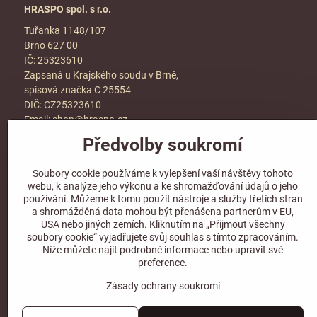
HRASPO spol. s r.o.
Tuřanka 1148/107
Brno 627 00
IČ: 25323610
Zapsaná u Krajského soudu v Brně,
spisová značka C 25554
DIČ: CZ25323610
Email:
shop@hraspo.cz
Předvolby soukromí
Obchodní podmínky
Ke stažení
Soubory cookie používáme k vylepšení vaší návštěvy tohoto
Více info v sekci
kontakt
webu, k analýze jeho výkonu a ke shromažďování údajů o jeho
používání. Můžeme k tomu použít nástroje a služby třetích stran
a shromážděná data mohou být přenášena partnerům v EU,
USA nebo jiných zemích. Kliknutím na „Přijmout všechny
soubory cookie“ vyjadřujete svůj souhlas s tímto zpracováním.
Sledujte naše sociální sítě!
Níže můžete najít podrobné informace nebo upravit své
preference.
Zásady ochrany soukromí