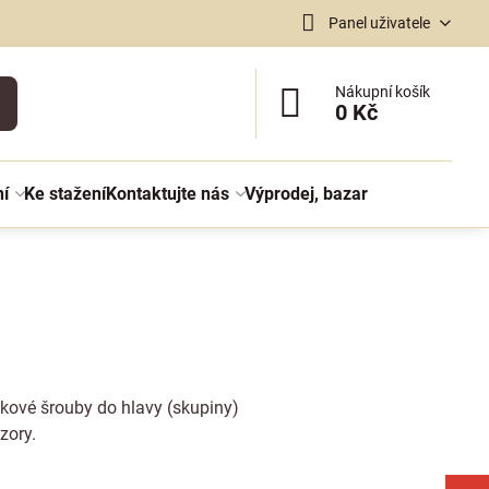
Panel uživatele
Nákupní košík
0 Kč
ní
Ke stažení
Kontaktujte nás
Výprodej, bazar
třikové šrouby do hlavy (skupiny)
uzory
.