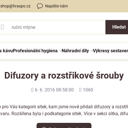
shop@hraspo.cz
Napište nám
Hledat
a kávu
Profesionální hygiena
Náhradní díly
Výkresy sestave
Difuzory a rozstřikové šrouby
Přidáno
Počet
6. 6. 2016 08:58:00
1060
shlédnutí
sme pro Vás kategorii sítek, kam jsme nově přidali difuzory a rozs
varu. Rozšířena byla i podkategorie sítek. Více v
sekci sítka, dif