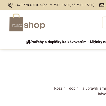
+420 778 400 016 (po - čt 7:00 - 16:00, pá 7:00 - 15:00)
Potřeby a doplňky ke kávovarům
Mlýnky n
Rozšířili, doplnili a upravili j
kávo