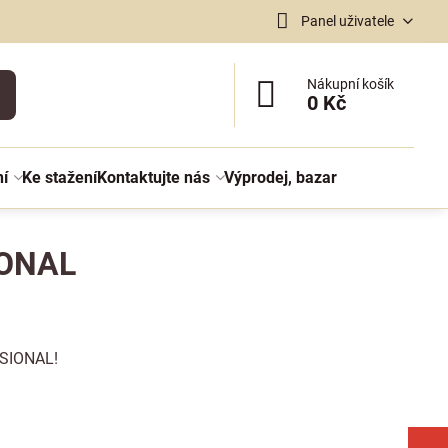
Panel uživatele
Nákupní košík
0 Kč
ní
Ke stažení
Kontaktujte nás
Výprodej, bazar
IONAL
SSIONAL!