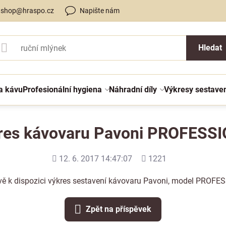
shop@hraspo.cz
Napište nám
Hledat
a kávu
Profesionální hygiena
Náhradní díly
Výkresy sestave
res kávovaru Pavoni PROFESS
Přidáno
Počet
12. 6. 2017 14:47:07
1221
shlédnutí
vě k dispozici výkres sestavení kávovaru Pavoni, model PROFE
Zpět na příspěvek