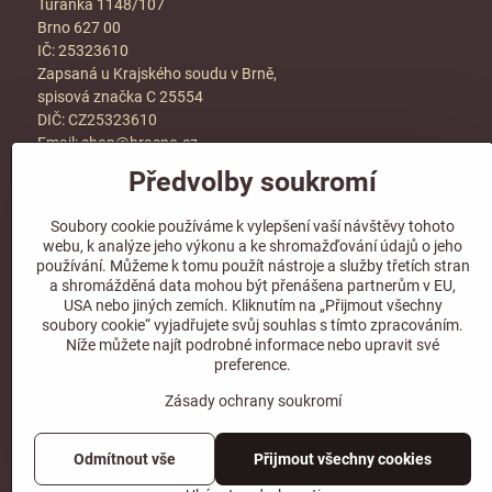
Tuřanka 1148/107
Brno 627 00
IČ: 25323610
Zapsaná u Krajského soudu v Brně,
spisová značka C 25554
DIČ: CZ25323610
Email:
shop@hraspo.cz
Předvolby soukromí
Obchodní podmínky
Ke stažení
Soubory cookie používáme k vylepšení vaší návštěvy tohoto
Více info v sekci
kontakt
webu, k analýze jeho výkonu a ke shromažďování údajů o jeho
používání. Můžeme k tomu použít nástroje a služby třetích stran
a shromážděná data mohou být přenášena partnerům v EU,
USA nebo jiných zemích. Kliknutím na „Přijmout všechny
soubory cookie“ vyjadřujete svůj souhlas s tímto zpracováním.
Sledujte naše sociální sítě!
Níže můžete najít podrobné informace nebo upravit své
preference.
Zásady ochrany soukromí
Odmítnout vše
Přijmout všechny cookies