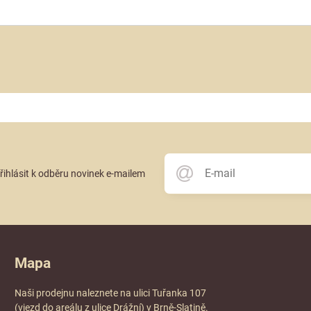
přihlásit k odběru novinek e-mailem
Mapa
Naši prodejnu naleznete na ulici Tuřanka 107
(vjezd do areálu z ulice Drážní) v Brně-Slatině.