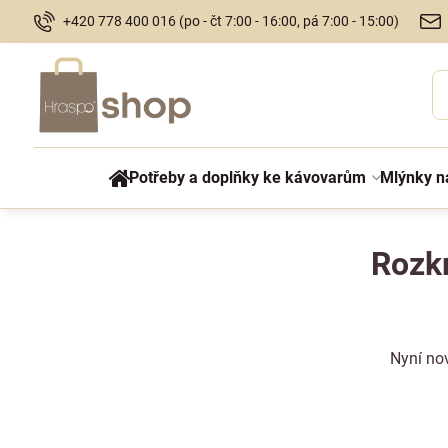
+420 778 400 016 (po - čt 7:00 - 16:00, pá 7:00 - 15:00)
Potřeby a doplňky ke kávovarům
Mlýnky n
Rozk
Nyní no