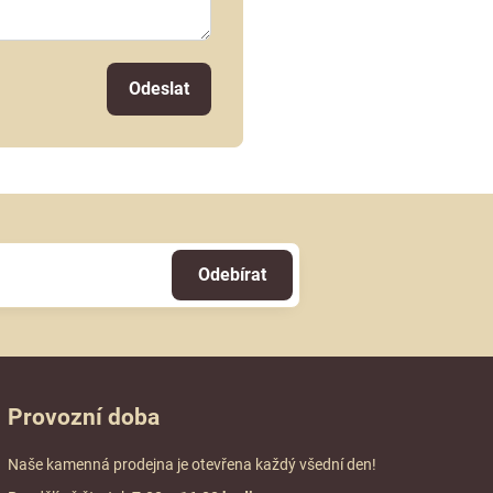
Odeslat
Odebírat
Provozní doba
Naše kamenná prodejna je otevřena každý všední den!