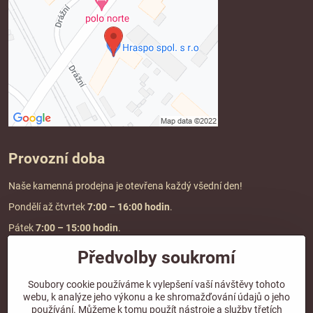
Provozní doba
Naše kamenná prodejna je otevřena každý všední den!
Pondělí až čtvrtek
7:00
– 16:00 hodin
.
Pátek
7:00 – 15:00 hodin
.
Předvolby soukromí
Doprava a platba
Soubory cookie používáme k vylepšení vaší návštěvy tohoto
webu, k analýze jeho výkonu a ke shromažďování údajů o jeho
DOPRAVA ZDARMA
používání. Můžeme k tomu použít nástroje a služby třetích