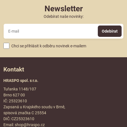
Newsletter
Odebírat naše novinky:
Odebírat
Chci se přihlásit k odběru novinek e-mailem
Kontakt
HRASPO spol. s r.o.
Tuřanka 1148/107
Brno 627 00
IČ: 25323610
Zapsaná u Krajského soudu v Brně,
spisová značka C 25554
DIČ: CZ25323610
Email:
shop@hraspo.cz