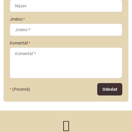
Jméno:
*
Komentář:
*
*
(Povinné)
Odeslat