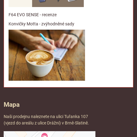
F64 EVO SENSE - recenze
Konvičky Motta - zvýhodněné sady
Mapa
Naši prodejnu naleznete na ulici Tuřanka 107
(vjezd do areálu z ulice Drážní) v Brně-Slatině.