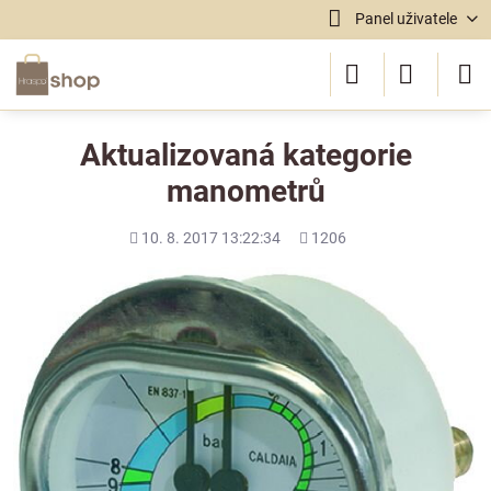
Panel uživatele
Aktualizovaná kategorie
manometrů
Přidáno
Počet
10. 8. 2017 13:22:34
1206
shlédnutí