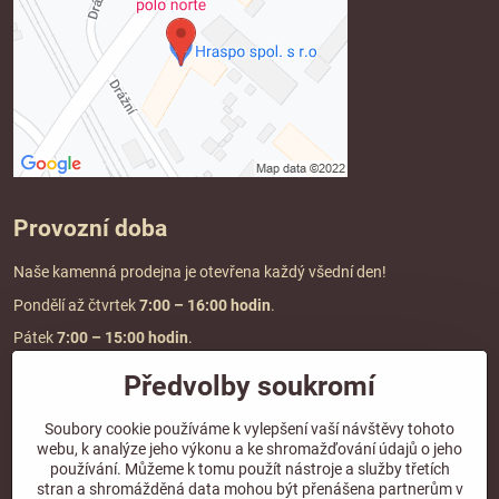
Provozní doba
Naše kamenná prodejna je otevřena každý všední den!
Pondělí až čtvrtek
7:00
– 16:00 hodin
.
Pátek
7:00 – 15:00 hodin
.
Předvolby soukromí
Doprava a platba
Soubory cookie používáme k vylepšení vaší návštěvy tohoto
webu, k analýze jeho výkonu a ke shromažďování údajů o jeho
DOPRAVA ZDARMA
používání. Můžeme k tomu použít nástroje a služby třetích
při objednávce nad
2000 Kč vč. DPH.
stran a shromážděná data mohou být přenášena partnerům v