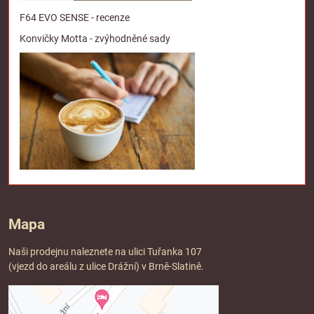
F64 EVO SENSE - recenze
Konvičky Motta - zvýhodněné sady
Mapa
Naši prodejnu naleznete na ulici Tuřanka 107
(vjezd do areálu z ulice Drážní) v Brně-Slatině.