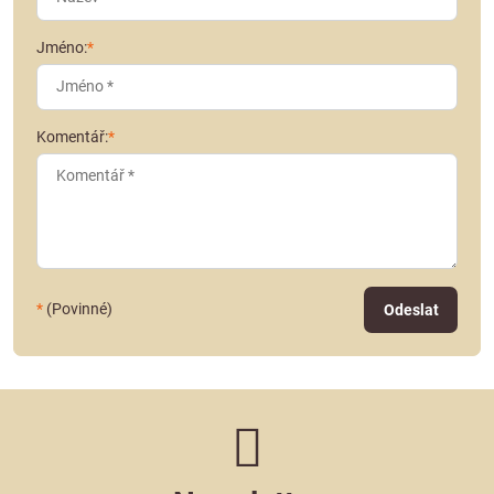
Jméno:
*
Komentář:
*
*
(Povinné)
Odeslat