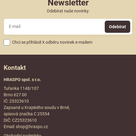
Newsletter
Odebírat naše novinky:
Odebírat
Chci se přihlásit k odběru novinek e-mailem
Kontakt
HRASPO spol. s r.o.
Tuřanka 1148/107
Brno 627 00
IČ: 25323610
Zapsaná u Krajského soudu v Brně,
spisová značka C 25554
DIČ: CZ25323610
Email:
shop@hraspo.cz
Obchodní podmínky