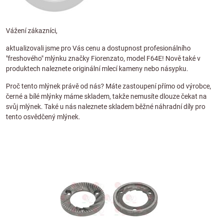
Vážení zákazníci,
aktualizovali jsme pro Vás cenu a dostupnost profesionálního
"freshového" mlýnku značky
Fiorenzato
, model
F64E
! Nově také v
produktech naleznete
originální mlecí kameny
nebo
násypku
.
Proč tento mlýnek právě od nás? Máte zastoupení přímo od výrobce,
černé a bílé mlýnky máme skladem, takže nemusíte dlouze čekat na
svůj mlýnek. Také u nás naleznete skladem běžné náhradní díly pro
tento osvědčený mlýnek.