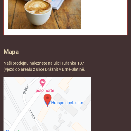
Mapa
Naši prodejnu naleznete na ulici Tuřanka 107
(vjezd do areálu z ulice Drážní) v Brně-Slatině.