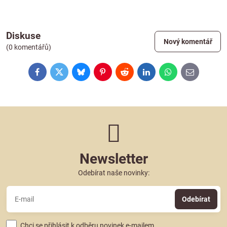
Diskuse
Nový komentář
(0 komentářů)
Facebook
Twitter
Bluesky
Pinterest
Reddit
LinkedIn
WhatsApp
E-
mail
Newsletter
Odebírat naše novinky:
Odebírat
Chci se přihlásit k odběru novinek e-mailem