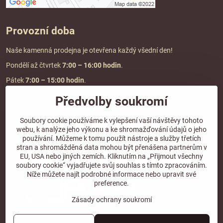
Provozní doba
Naše kamenná prodejna je otevřena každý všední den!
Pondělí až čtvrtek
7:00
– 16:00 hodin
.
Pátek
7:00 – 15:00 hodin
.
Předvolby soukromí
Doprava a platba
Soubory cookie používáme k vylepšení vaší návštěvy tohoto
webu, k analýze jeho výkonu a ke shromažďování údajů o jeho
DOPRAVA ZDARMA
používání. Můžeme k tomu použít nástroje a služby třetích
při objednávce nad
2000 Kč vč. DPH.
stran a shromážděná data mohou být přenášena partnerům v
EU, USA nebo jiných zemích. Kliknutím na „Přijmout všechny
*Nevztahuje se na paletovou přepravu.
soubory cookie“ vyjadřujete svůj souhlas s tímto zpracováním.
Níže můžete najít podrobné informace nebo upravit své
preference.
Zásady ochrany soukromí