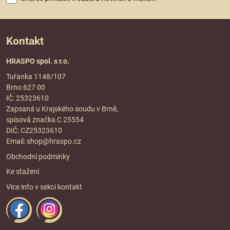
Kontakt
HRASPO spol. s r.o.
Tuřanka 1148/107
Brno 627 00
IČ: 25323610
Zapsaná u Krajského soudu v Brně,
spisová značka C 25554
DIČ: CZ25323610
Email:
shop@hraspo.cz
Obchodní podmínky
Ke stažení
Více info v sekci
kontakt