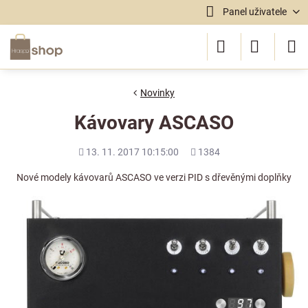
Panel uživatele
Novinky
Kávovary ASCASO
Přidáno
Počet
13. 11. 2017 10:15:00
1384
shlédnutí
Nové modely kávovarů ASCASO ve verzi PID s dřevěnými doplňky