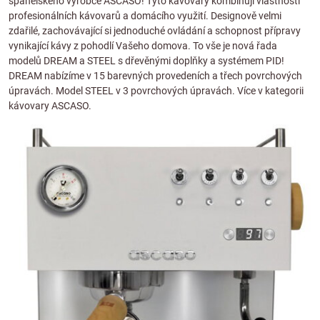
španělského výrobce ASCASO! Tyto kávovary kombinují vlastnosti
profesionálních kávovarů a domácího využití. Designově velmi
zdařilé, zachovávající si jednoduché ovládání a schopnost přípravy
vynikající kávy z pohodlí Vašeho domova. To vše je nová řada
modelů
DREAM
a
STEEL
s dřevěnými doplňky a systémem PID!
DREAM nabízíme v 15 barevných provedeních a třech povrchových
úpravách. Model STEEL v 3 povrchových úpravách. Více v kategorii
kávovary ASCASO.