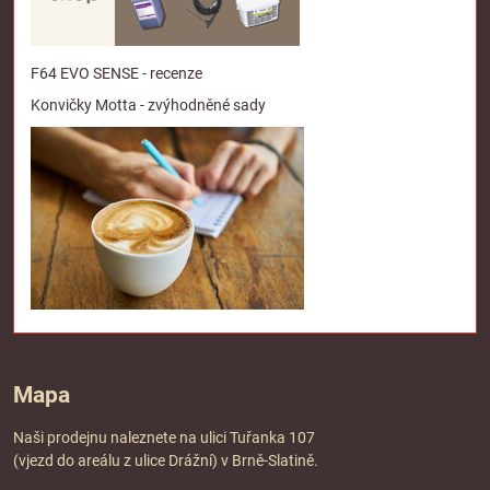
F64 EVO SENSE - recenze
Konvičky Motta - zvýhodněné sady
Mapa
Naši prodejnu naleznete na ulici Tuřanka 107
(vjezd do areálu z ulice Drážní) v Brně-Slatině.