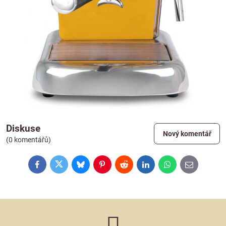
Diskuse
Nový komentář
(0 komentářů)
Facebook
Twitter
Bluesky
Pinterest
Reddit
LinkedIn
WhatsApp
E-
mail