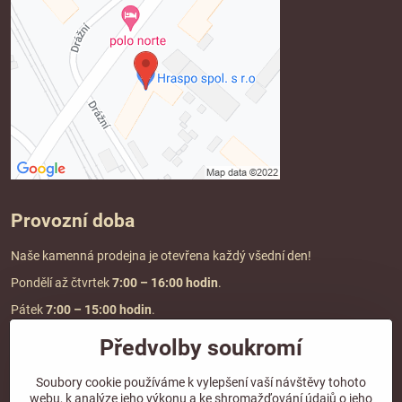
Provozní doba
Naše kamenná prodejna je otevřena každý všední den!
Pondělí až čtvrtek
7:00
– 16:00 hodin
.
Pátek
7:00 – 15:00 hodin
.
Předvolby soukromí
Doprava a platba
Soubory cookie používáme k vylepšení vaší návštěvy tohoto
webu, k analýze jeho výkonu a ke shromažďování údajů o jeho