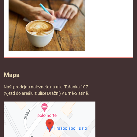
Mapa
Naši prodejnu naleznete na ulici Tuřanka 107
(vjezd do areálu z ulice Drážní) v Brně-Slatině.