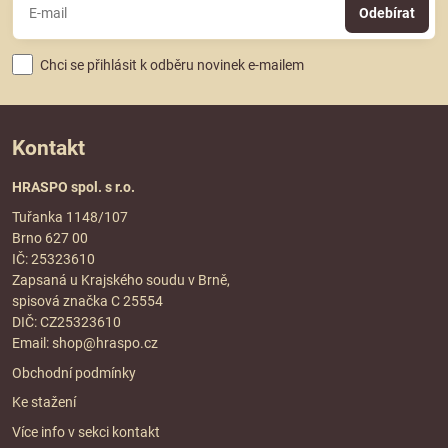
Odebírat
Chci se přihlásit k odběru novinek e-mailem
Kontakt
HRASPO spol. s r.o.
Tuřanka 1148/107
Brno 627 00
IČ: 25323610
Zapsaná u Krajského soudu v Brně,
spisová značka C 25554
DIČ: CZ25323610
Email:
shop@hraspo.cz
Obchodní podmínky
Ke stažení
Více info v sekci
kontakt