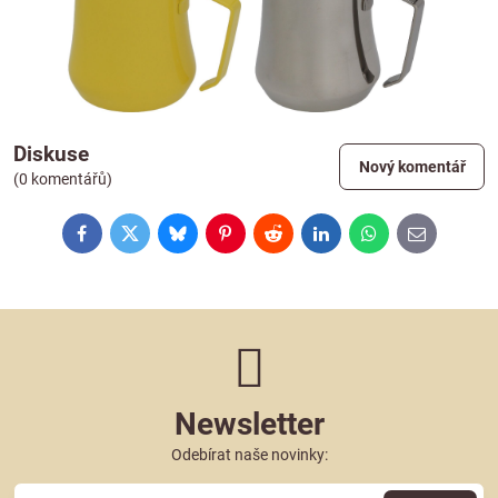
Diskuse
Nový komentář
(0 komentářů)
Facebook
Twitter
Bluesky
Pinterest
Reddit
LinkedIn
WhatsApp
E-
mail
Newsletter
Odebírat naše novinky: