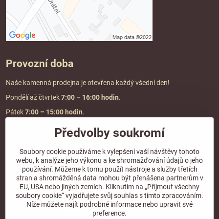
Provozní doba
Naše kamenná prodejna je otevřena každý všední den!
Pondělí až čtvrtek
7:00
– 16:00 hodin
.
Pátek
7:00 – 15:00 hodin
.
Předvolby soukromí
Doprava a platba
Soubory cookie používáme k vylepšení vaší návštěvy tohoto
webu, k analýze jeho výkonu a ke shromažďování údajů o jeho
DOPRAVA ZDARMA
používání. Můžeme k tomu použít nástroje a služby třetích
při objednávce nad
2000 Kč vč. DPH.
stran a shromážděná data mohou být přenášena partnerům v
EU, USA nebo jiných zemích. Kliknutím na „Přijmout všechny
*Nevztahuje se na paletovou přepravu.
soubory cookie“ vyjadřujete svůj souhlas s tímto zpracováním.
Níže můžete najít podrobné informace nebo upravit své
preference.