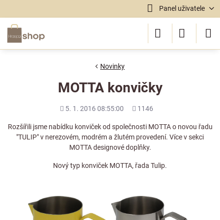
Panel uživatele
Novinky
MOTTA konvičky
Přidáno
Počet
5. 1. 2016 08:55:00
1146
shlédnutí
Rozšířili jsme nabídku konviček od společnosti MOTTA o novou řadu
"TULIP" v nerezovém, modrém a žlutém provedení. Více v sekci
MOTTA designové doplňky
.
Nový typ konviček MOTTA, řada Tulip.