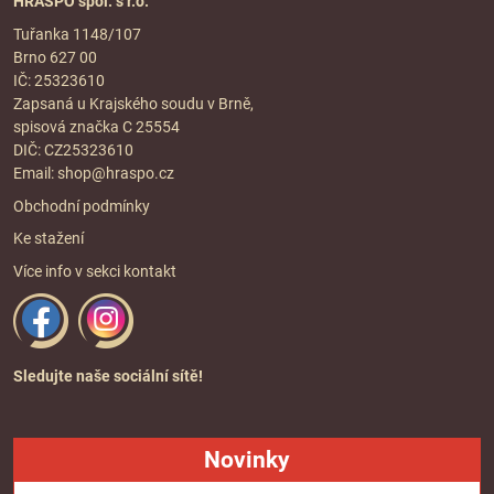
HRASPO spol. s r.o.
Tuřanka 1148/107
Brno 627 00
IČ: 25323610
Zapsaná u Krajského soudu v Brně,
spisová značka C 25554
DIČ: CZ25323610
Email:
shop@hraspo.cz
Obchodní podmínky
Ke stažení
Více info v sekci
kontakt
Sledujte naše sociální sítě!
Novinky