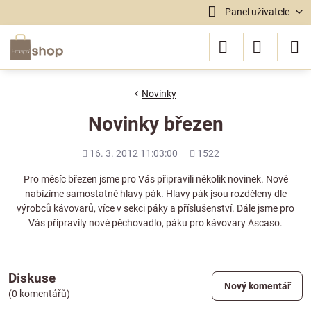
Panel uživatele
Novinky
Novinky březen
Přidáno
Počet
16. 3. 2012 11:03:00
1522
shlédnutí
Pro měsíc březen jsme pro Vás připravili několik novinek. Nově
nabízíme samostatné
hlavy pák
. Hlavy pák jsou rozděleny dle
výrobců kávovarů, více v sekci
páky a příslušenství
. Dále jsme pro
Vás připravily nové
pěchovadlo
, páku pro kávovary Ascaso.
Diskuse
Nový komentář
(0 komentářů)