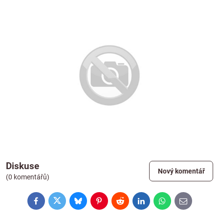
Diskuse
Nový komentář
(0 komentářů)
Facebook
Twitter
Bluesky
Pinterest
Reddit
LinkedIn
WhatsApp
E-
mail