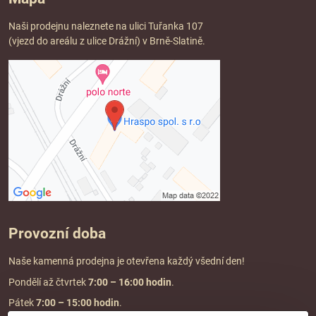
Naši prodejnu naleznete na ulici Tuřanka 107
(vjezd do areálu z ulice Drážní) v Brně-Slatině.
Provozní doba
Naše kamenná prodejna je otevřena každý všední den!
Pondělí až čtvrtek
7:00
– 16:00 hodin
.
Pátek
7:00 – 15:00 hodin
.