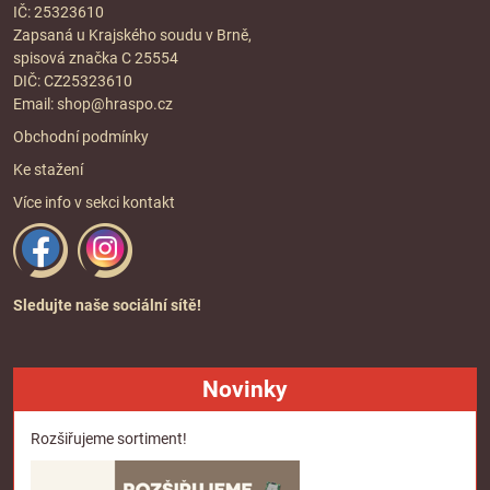
IČ: 25323610
Zapsaná u Krajského soudu v Brně,
spisová značka C 25554
DIČ: CZ25323610
Email:
shop@hraspo.cz
Obchodní podmínky
Ke stažení
Více info v sekci
kontakt
Sledujte naše sociální sítě!
Novinky
Rozšiřujeme sortiment!