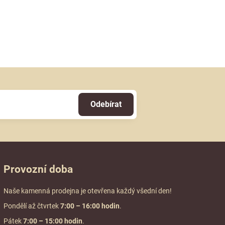
Odebírat
Provozní doba
Naše kamenná prodejna je otevřena každý všední den!
Pondělí až čtvrtek
7:00
– 16:00 hodin
.
Pátek
7:00 – 15:00 hodin
.