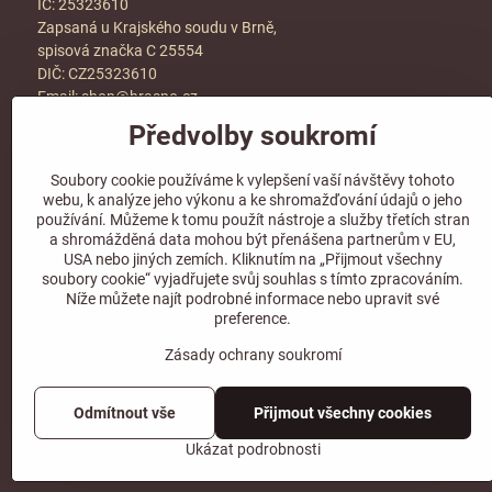
IČ: 25323610
Zapsaná u Krajského soudu v Brně,
spisová značka C 25554
DIČ: CZ25323610
Email:
shop@hraspo.cz
Předvolby soukromí
Obchodní podmínky
Ke stažení
Soubory cookie používáme k vylepšení vaší návštěvy tohoto
Více info v sekci
kontakt
webu, k analýze jeho výkonu a ke shromažďování údajů o jeho
používání. Můžeme k tomu použít nástroje a služby třetích stran
a shromážděná data mohou být přenášena partnerům v EU,
USA nebo jiných zemích. Kliknutím na „Přijmout všechny
soubory cookie“ vyjadřujete svůj souhlas s tímto zpracováním.
Sledujte naše sociální sítě!
Níže můžete najít podrobné informace nebo upravit své
preference.
Zásady ochrany soukromí
Odmítnout vše
Přijmout všechny cookies
Ukázat podrobnosti