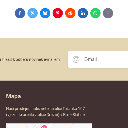
Facebook
Twitter
Bluesky
Pinterest
Reddit
LinkedIn
WhatsApp
E-
mail
přihlásit k odběru novinek e-mailem
Mapa
Naši prodejnu naleznete na ulici Tuřanka 107
(vjezd do areálu z ulice Drážní) v Brně-Slatině.