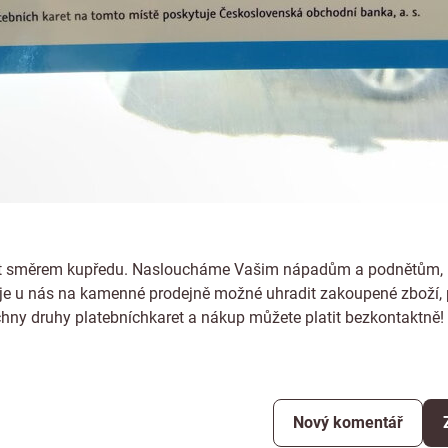
 jít směrem kupředu. Nasloucháme Vašim nápadům a podnětům, 
je u nás na kamenné prodejně možné uhradit zakoupené zboží, p
chny druhy platebníchkaret a nákup můžete platit bezkontaktně!
Nový komentář