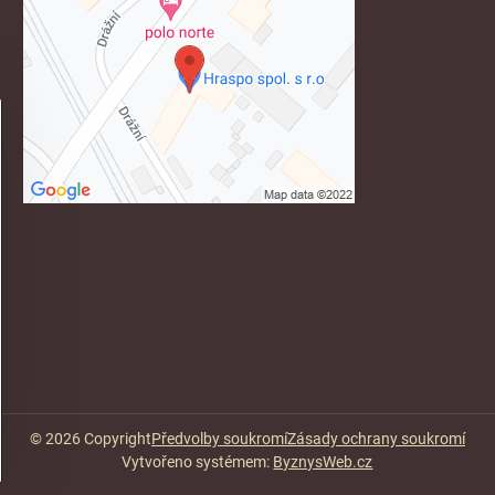
©
2026
Copyright
Předvolby soukromí
Zásady ochrany soukromí
Vytvořeno systémem:
ByznysWeb.cz