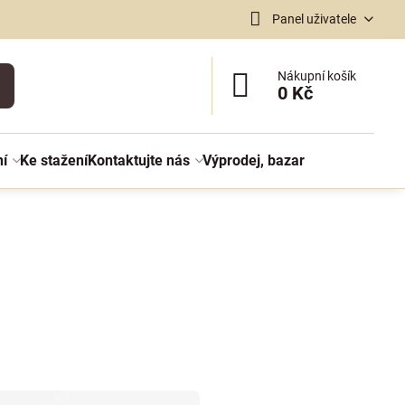
Panel uživatele
Nákupní košík
0 Kč
ní
Ke stažení
Kontaktujte nás
Výprodej, bazar