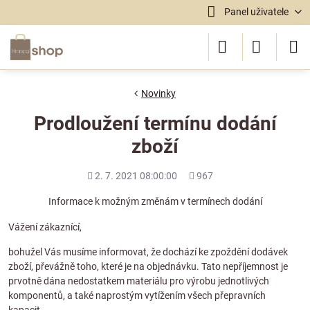
Panel uživatele
Novinky
Prodloužení termínu dodání
zboží
Přidáno
Počet
2. 7. 2021 08:00:00
967
shlédnutí
Informace k možným změnám v termínech dodání
Vážení zákaznící,
bohužel Vás musíme informovat, že dochází ke zpoždění dodávek
zboží, převážně toho, které je na objednávku. Tato nepříjemnost je
prvotně dána nedostatkem materiálu pro výrobu jednotlivých
komponentů, a také naprostým vytížením všech přepravních