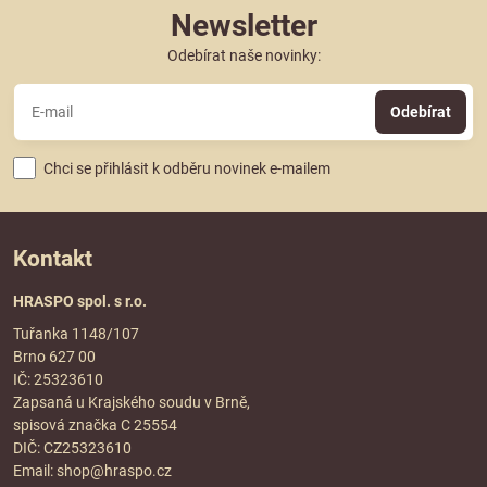
Newsletter
Odebírat naše novinky:
Odebírat
Chci se přihlásit k odběru novinek e-mailem
Kontakt
HRASPO spol. s r.o.
Tuřanka 1148/107
Brno 627 00
IČ: 25323610
Zapsaná u Krajského soudu v Brně,
spisová značka C 25554
DIČ: CZ25323610
Email:
shop@hraspo.cz