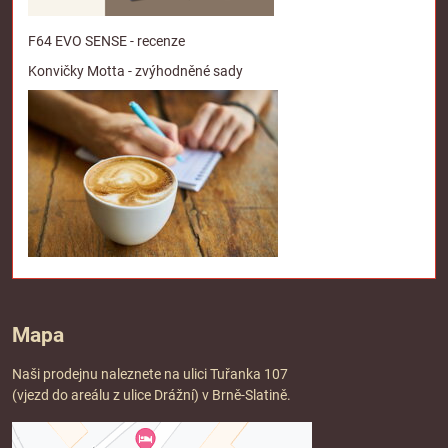
F64 EVO SENSE - recenze
Konvičky Motta - zvýhodněné sady
Mapa
Naši prodejnu naleznete na ulici Tuřanka 107
(vjezd do areálu z ulice Drážní) v Brně-Slatině.