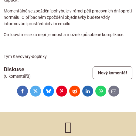
kapacit.
Momentálně se zpoždění pohybuje v rámci pěti pracovních dní oproti
normálu. O případném zpoždění objednávky budete vždy
informování prostřednictvím emailu.
Omlouváme se za nepříjemnost a možné způsobené komplikace.
Tým Kávovary-doplňky
Diskuse
Nový komentář
(0 komentářů)
Facebook
Twitter
Bluesky
Pinterest
Reddit
LinkedIn
WhatsApp
E-
mail