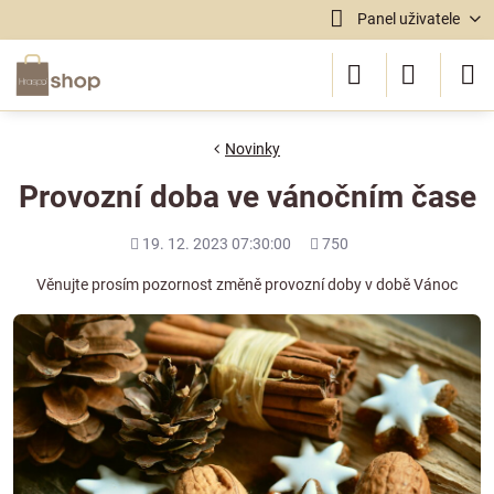
Panel uživatele
Novinky
Provozní doba ve vánočním čase
Přidáno
Počet
19. 12. 2023 07:30:00
750
shlédnutí
Věnujte prosím pozornost změně provozní doby v době Vánoc