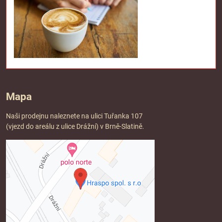
Mapa
Naši prodejnu naleznete na ulici Tuřanka 107
(vjezd do areálu z ulice Drážní) v Brně-Slatině.