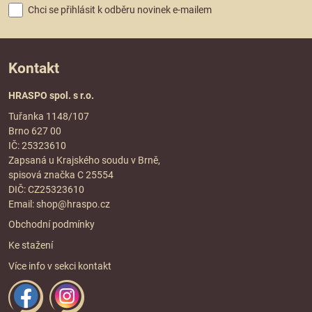
Chci se přihlásit k odběru novinek e-mailem
Kontakt
HRASPO spol. s r.o.
Tuřanka 1148/107
Brno 627 00
IČ: 25323610
Zapsaná u Krajského soudu v Brně,
spisová značka C 25554
DIČ: CZ25323610
Email:
shop@hraspo.cz
Obchodní podmínky
Ke stažení
Více info v sekci
kontakt