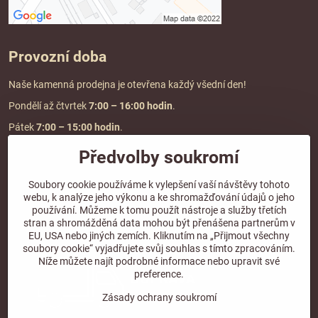
Provozní doba
Naše kamenná prodejna je otevřena každý všední den!
Pondělí až čtvrtek
7:00
– 16:00 hodin
.
Pátek
7:00 – 15:00 hodin
.
Předvolby soukromí
Doprava a platba
Soubory cookie používáme k vylepšení vaší návštěvy tohoto
webu, k analýze jeho výkonu a ke shromažďování údajů o jeho
DOPRAVA ZDARMA
používání. Můžeme k tomu použít nástroje a služby třetích
při objednávce nad
2000 Kč vč. DPH.
stran a shromážděná data mohou být přenášena partnerům v
EU, USA nebo jiných zemích. Kliknutím na „Přijmout všechny
*Nevztahuje se na paletovou přepravu.
soubory cookie“ vyjadřujete svůj souhlas s tímto zpracováním.
Níže můžete najít podrobné informace nebo upravit své
preference.
Zásady ochrany soukromí