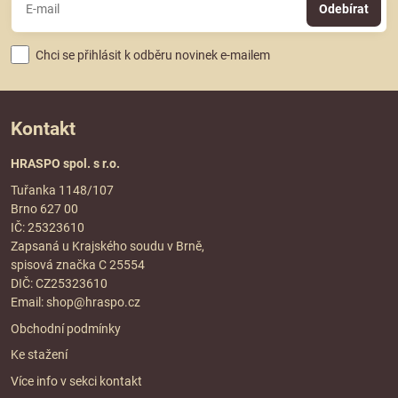
Odebírat
Chci se přihlásit k odběru novinek e-mailem
Kontakt
HRASPO spol. s r.o.
Tuřanka 1148/107
Brno 627 00
IČ: 25323610
Zapsaná u Krajského soudu v Brně,
spisová značka C 25554
DIČ: CZ25323610
Email:
shop@hraspo.cz
Obchodní podmínky
Ke stažení
Více info v sekci
kontakt