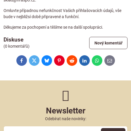
sklad@hraspo.cz
.
Omluvte případnou nefunkčnost Vašich přihlašovacích údajů, vše
bude v nejbližsí době připravené a funkční.
Děkujeme za pochopení a těšíme se na další spolupráci.
Diskuse
Nový komentář
(0 komentářů)
Facebook
Twitter
Bluesky
Pinterest
Reddit
LinkedIn
WhatsApp
E-
mail
Newsletter
Odebírat naše novinky: