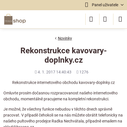
Panel uživatele
Novinky
Rekonstrukce kavovary-
doplnky.cz
Přidáno
Počet
4. 1. 2017 14:40:43
1276
shlédnutí
Rekonstrukce internetového obchodu kavovary-doplnky.cz
Omluvte prosím dočasnou rozpracovanost našeho internetového
obchodu, momentálně pracujeme na kompletní rekonstrukci.
Je možné, že všechny funkce nebudou v těchto dnech správně
pracovat. V případě čehokoli se na nás můžete obrátit telefonicky na
našeho pultového prodejce Radka Nechvátala, případně emailem na