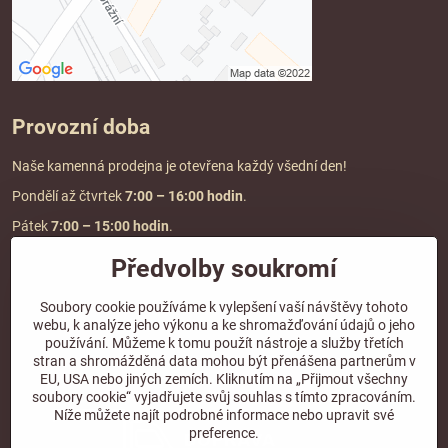
Provozní doba
Naše kamenná prodejna je otevřena každý všední den!
Pondělí až čtvrtek
7:00
– 16:00 hodin
.
Pátek
7:00 – 15:00 hodin
.
Předvolby soukromí
Doprava a platba
Soubory cookie používáme k vylepšení vaší návštěvy tohoto
webu, k analýze jeho výkonu a ke shromažďování údajů o jeho
DOPRAVA ZDARMA
používání. Můžeme k tomu použít nástroje a služby třetích
při objednávce nad
2000 Kč vč. DPH.
stran a shromážděná data mohou být přenášena partnerům v
EU, USA nebo jiných zemích. Kliknutím na „Přijmout všechny
*Nevztahuje se na paletovou přepravu.
soubory cookie“ vyjadřujete svůj souhlas s tímto zpracováním.
Níže můžete najít podrobné informace nebo upravit své
preference.